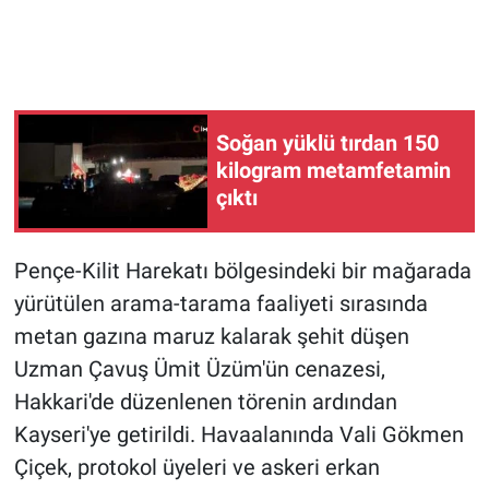
Soğan yüklü tırdan 150
kilogram metamfetamin
çıktı
Pençe-Kilit Harekatı bölgesindeki bir mağarada
yürütülen arama-tarama faaliyeti sırasında
metan gazına maruz kalarak şehit düşen
Uzman Çavuş Ümit Üzüm'ün cenazesi,
Hakkari'de düzenlenen törenin ardından
Kayseri'ye getirildi. Havaalanında Vali Gökmen
Çiçek, protokol üyeleri ve askeri erkan