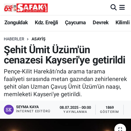
Zonguldak
Zonguldak Nöbetçi Eczaneler
Zonguldak
Kdz. Ereğli
Çaycuma
Devrek
Kilimli
Kdz. Ereğli
Zonguldak Hava Durumu
HABERLER
ASAYIŞ
Şehit Ümit Üzüm'ün
Çaycuma
Zonguldak Namaz Vakitleri
cenazesi Kayseri'ye getirildi
Devrek
Zonguldak Trafik Yoğunluk Haritası
Pençe-Kilit Harekâtı'nda arama tarama
faaliyeti sırasında metan gazından zehirlenerek
Kilimli
Süper Lig Puan Durumu ve Fikstür
şehit olan Uzman Çavuş Ümit Üzüm'ün naaşı,
memleketi Kayseri'ye getirildi.
Asayiş
Tüm Manşetler
SEYMA KAYA
08.07.2025 - 00:00
1869
Spor
Son Dakika Haberleri
İNTERNET EDITÖRÜ
YAYINLANMA
GÖSTERIM
O
Resmi İlan
Haber Arşivi