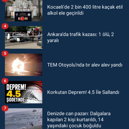
Kocaeli'de 2 bin 400 litre kaçak etil
alkol ele geçirildi
4
Ankara’da trafik kazası: 1 ölü, 2
yaralı
5
TEM Otoyolu’nda tır alev alev yandı
6
Korkutan Deprem! 4.5 İle Sallandı
7
Denizde can pazarı: Dalgalara
kapılan 2 kişi kurtarıldı, 14
yaşındaki çocuk boğuldu