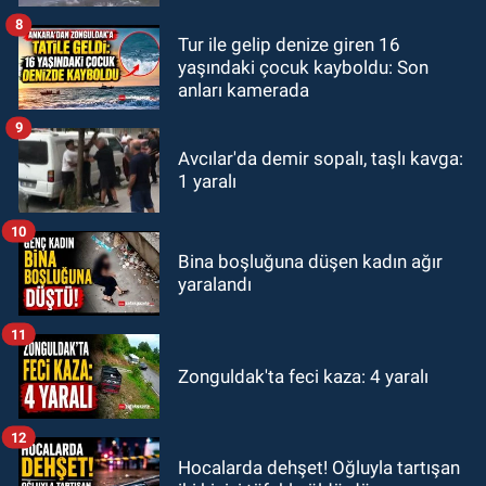
8
Tur ile gelip denize giren 16
yaşındaki çocuk kayboldu: Son
anları kamerada
9
Avcılar'da demir sopalı, taşlı kavga:
1 yaralı
10
Bina boşluğuna düşen kadın ağır
yaralandı
11
Zonguldak'ta feci kaza: 4 yaralı
12
Hocalarda dehşet! Oğluyla tartışan