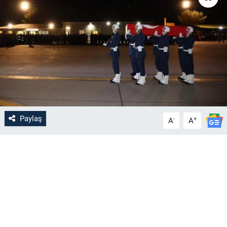
Paylaş
-
+
A
A