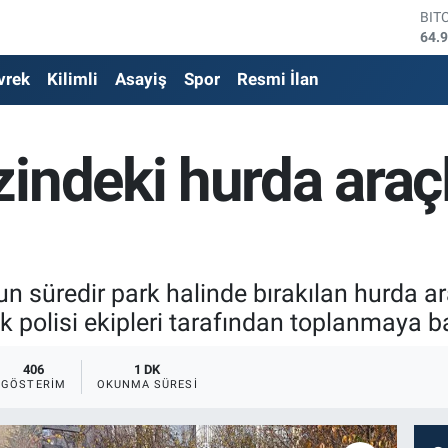
DO
47,
EU
vrek
Kilimli
Asayiş
Spor
Resmi İlan
55,
STE
64,
GRA
indeki hurda araç
664
BİS
13.
BIT
64.
 süredir park halinde bırakılan hurda araç
ik polisi ekipleri tarafından toplanmaya b
406
1 DK
GÖSTERIM
OKUNMA SÜRESI