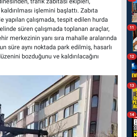
dinesinden, trafik zabıtası ekipleri,
kaldırılması işlemini başlattı. Zabıta
yle yapılan çalışmada, tespit edilen hurda
11
nelinde süren çalışmada toplanan araçlar,
hir merkezinin yanı sıra mahalle aralarında
un süre aynı noktada park edilmiş, hasarlı
 düzenini bozduğunu ve kaldırılacağını
12
13
14