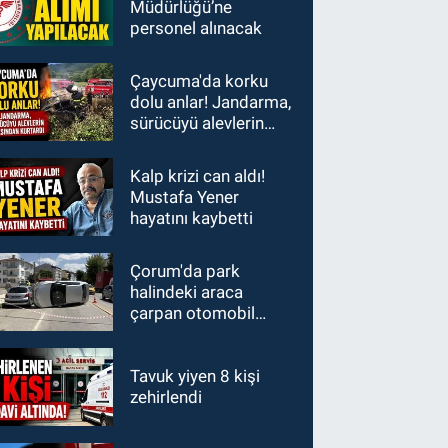
Müdürlüğü’ne
personel alınacak
Çaycuma'da korku
dolu anlar! Jandarma,
sürücüyü alevlerin
arasından kurtardı
Kalp krizi can aldı!
Mustafa Yener
hayatını kaybetti
Çorum'da park
halindeki araca
çarpan otomobil
devrildi
Tavuk yiyen 8 kişi
zehirlendi