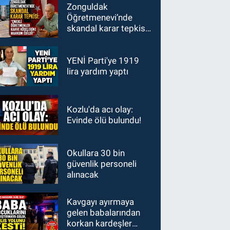
Zonguldak
Öğretmenevi’nde
skandal karar tepkisi:
"Emekli öğretmenler
kahve köşelerine
mahkum edildi!"
YENİ Parti'ye 1919
lira yardım yaptı
Kozlu'da acı olay:
Evinde ölü bulundu!
Okullara 30 bin
güvenlik personeli
alınacak
Kavgayı ayırmaya
gelen babalarından
korkan kardeşler