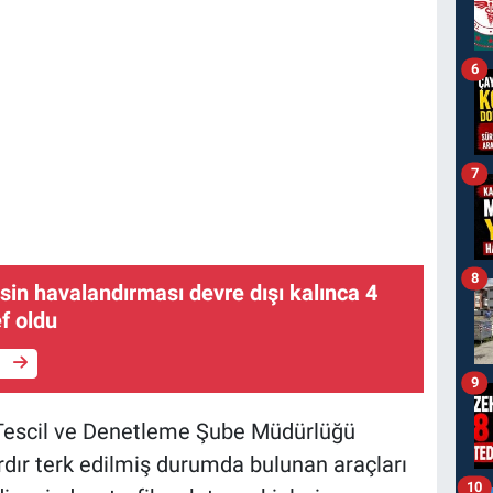
6
7
8
in havalandırması devre dışı kalınca 4
ef oldu
e
9
 Tescil ve Denetleme Şube Müdürlüğü
rdır terk edilmiş durumda bulunan araçları
10