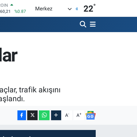
°
LAR
22
Merkez
7436
%0.18
RO
2510
%0.32
RLİN
4811
%0.38
M ALTIN
lar
8.99
%2.59
T100
779
%-14
COIN
960,21
%0.87
lar, trafik akışını
aşlandı.
-
+
A
A