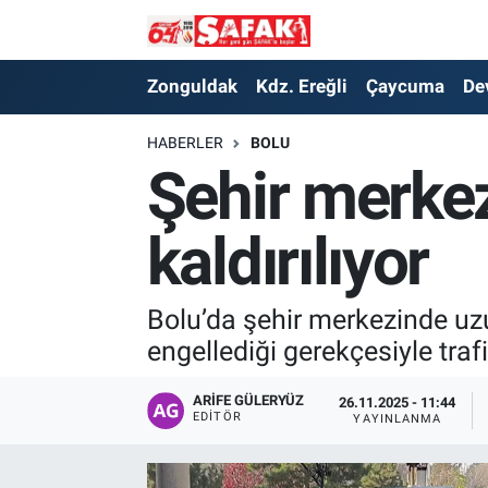
Zonguldak
Zonguldak Nöbetçi Eczaneler
Zonguldak
Kdz. Ereğli
Çaycuma
De
Kdz. Ereğli
Zonguldak Hava Durumu
HABERLER
BOLU
Şehir merkez
Çaycuma
Zonguldak Namaz Vakitleri
kaldırılıyor
Devrek
Zonguldak Trafik Yoğunluk Haritası
Kilimli
Süper Lig Puan Durumu ve Fikstür
Bolu’da şehir merkezinde uzun
engellediği gerekçesiyle traf
Asayiş
Tüm Manşetler
ARIFE GÜLERYÜZ
26.11.2025 - 11:44
Spor
Son Dakika Haberleri
EDITÖR
YAYINLANMA
Resmi İlan
Haber Arşivi