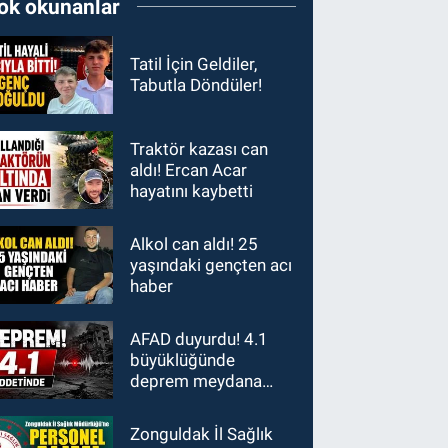
ok okunanlar
Tatil İçin Geldiler,
Tabutla Döndüler!
Traktör kazası can
aldı! Ercan Acar
hayatını kaybetti
Alkol can aldı! 25
yaşındaki gençten acı
haber
AFAD duyurdu! 4.1
büyüklüğünde
deprem meydana
geldi
Zonguldak İl Sağlık