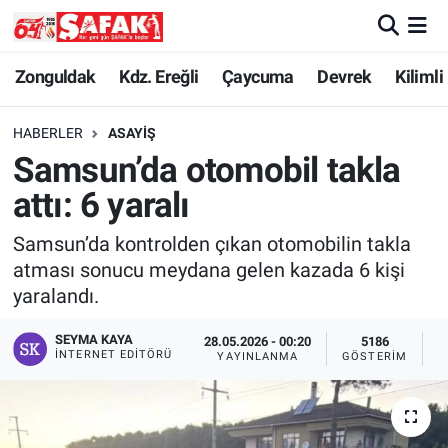
Zonguldak
Zonguldak Nöbetçi Eczaneler
Zonguldak
Kdz. Ereğli
Çaycuma
Devrek
Kilimli
Kdz. Ereğli
Zonguldak Hava Durumu
HABERLER
ASAYIŞ
Samsun’da otomobil takla
Çaycuma
Zonguldak Namaz Vakitleri
attı: 6 yaralı
Devrek
Zonguldak Trafik Yoğunluk Haritası
Samsun’da kontrolden çıkan otomobilin takla
atması sonucu meydana gelen kazada 6 kişi
Kilimli
Süper Lig Puan Durumu ve Fikstür
yaralandı.
Asayiş
Tüm Manşetler
SEYMA KAYA
28.05.2026 - 00:20
5186
İNTERNET EDITÖRÜ
YAYINLANMA
GÖSTERIM
O
Spor
Son Dakika Haberleri
Resmi İlan
Haber Arşivi