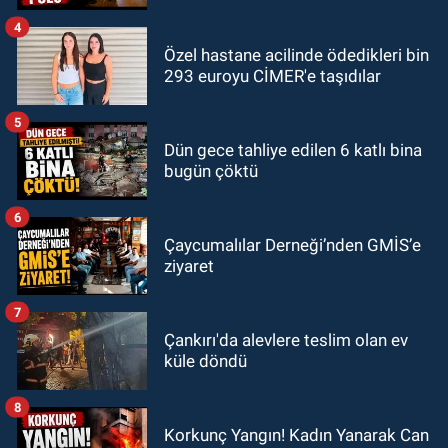
4
Özel hastane acilinde ödedikleri bin
293 euroyu CİMER'e taşıdılar
5
Dün gece tahliye edilen 6 katlı bina
bugün çöktü
6
Çaycumalılar Derneği’nden GMİS’e
ziyaret
7
Çankırı'da alevlere teslim olan ev
küle döndü
8
Korkunç Yangın! Kadın Yanarak Can