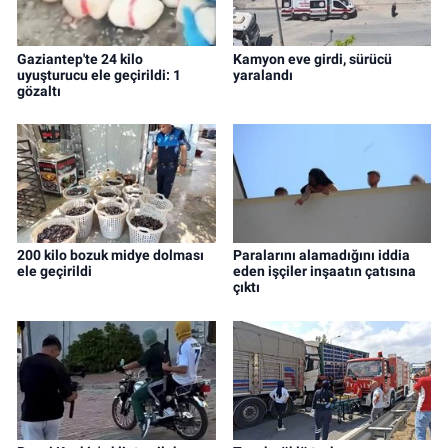
Gaziantep'te 24 kilo
Kamyon eve girdi, sürücü
uyuşturucu ele geçirildi: 1
yaralandı
gözaltı
200 kilo bozuk midye dolması
Paralarını alamadığını iddia
ele geçirildi
eden işçiler inşaatın çatısına
çıktı