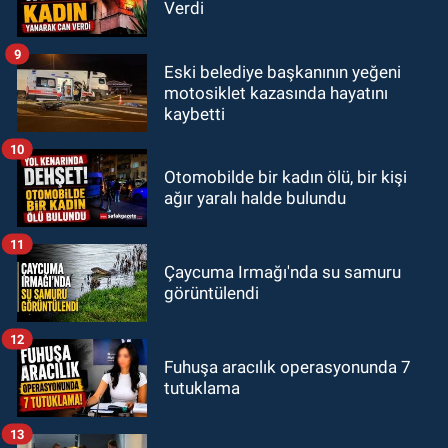
Verdi
9
Eski belediye başkanının yeğeni
motosiklet kazasında hayatını
kaybetti
10
Otomobilde bir kadın ölü, bir kişi
ağır yaralı halde bulundu
11
Çaycuma Irmağı'nda su samuru
görüntülendi
12
Fuhuşa aracılık operasyonunda 7
tutuklama
13