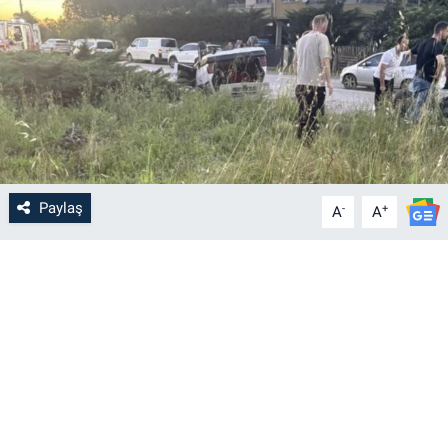
Paylaş
-
+
A
A