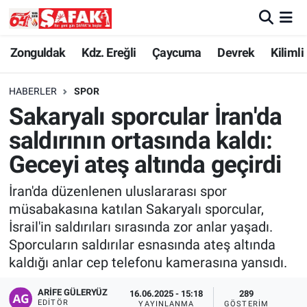
Zonguldak
Zonguldak Nöbetçi Eczaneler
Zonguldak
Kdz. Ereğli
Çaycuma
Devrek
Kilimli
Kdz. Ereğli
Zonguldak Hava Durumu
HABERLER
SPOR
Sakaryalı sporcular İran'da
Çaycuma
Zonguldak Namaz Vakitleri
saldırının ortasında kaldı:
Devrek
Zonguldak Trafik Yoğunluk Haritası
Geceyi ateş altında geçirdi
İran'da düzenlenen uluslararası spor
Kilimli
Süper Lig Puan Durumu ve Fikstür
müsabakasına katılan Sakaryalı sporcular,
İsrail'in saldırıları sırasında zor anlar yaşadı.
Asayiş
Tüm Manşetler
Sporcuların saldırılar esnasında ateş altında
kaldığı anlar cep telefonu kamerasına yansıdı.
Spor
Son Dakika Haberleri
ARIFE GÜLERYÜZ
16.06.2025 - 15:18
289
Resmi İlan
Haber Arşivi
EDITÖR
YAYINLANMA
GÖSTERIM