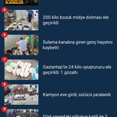
5
200 kilo bozuk midye dolması ele
geçirildi
6
Sulama kanalına giren genç hayatını
kaybetti
7
Gaziantep'te 24 kilo uyuşturucu ele
geçirildi: 1 gözaltı
8
Kamyon eve girdi, sürücü yaralandı
9
Dört yaşındaki oğlunun katili ile 3