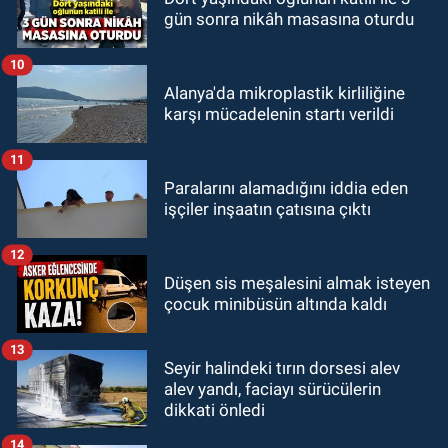
gün sonra nikâh masasına oturdu
10
Alanya'da mikroplastik kirliliğine
karşı mücadelenin startı verildi
11
Paralarını alamadığını iddia eden
işçiler inşaatın çatısına çıktı
12
Düşen sis meşalesini almak isteyen
çocuk minibüsün altında kaldı
13
Seyir halindeki tırın dorsesi alev
alev yandı, faciayı sürücülerin
dikkati önledi
14