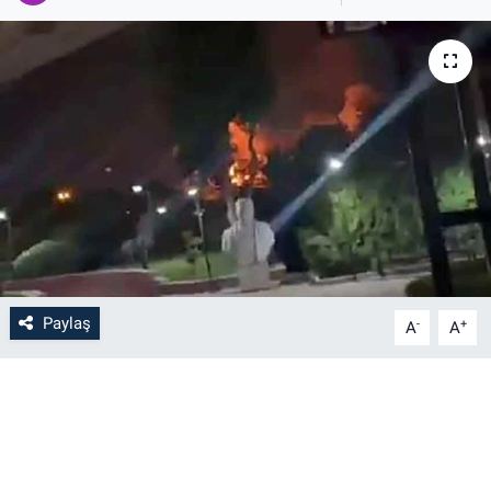
Paylaş
-
+
A
A