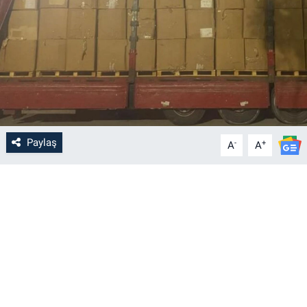
Paylaş
-
+
A
A