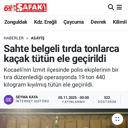
Zonguldak
Zonguldak Nöbetçi Eczaneler
Zonguldak
Kdz. Ereğli
Çaycuma
Devrek
Kilimli
Kdz. Ereğli
Zonguldak Hava Durumu
HABERLER
ASAYIŞ
Sahte belgeli tırda tonlarca
Çaycuma
Zonguldak Namaz Vakitleri
kaçak tütün ele geçirildi
Devrek
Zonguldak Trafik Yoğunluk Haritası
Kocaeli'nin İzmit ilçesinde polis ekiplerinin bir
tıra düzenlediği operasyonda 19 ton 440
Kilimli
Süper Lig Puan Durumu ve Fikstür
kilogram kıyılmış tütün ele geçirildi.
Asayiş
Tüm Manşetler
SEYMA KAYA
05.11.2025 - 00:00
522
İNTERNET EDITÖRÜ
YAYINLANMA
GÖSTERIM
O
Spor
Son Dakika Haberleri
Resmi İlan
Haber Arşivi