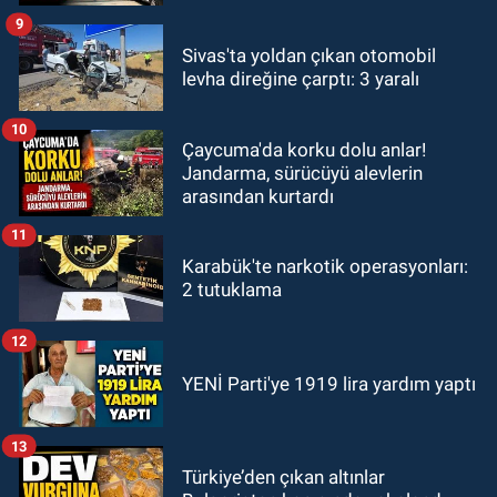
9
Sivas'ta yoldan çıkan otomobil
levha direğine çarptı: 3 yaralı
10
Çaycuma'da korku dolu anlar!
Jandarma, sürücüyü alevlerin
arasından kurtardı
11
Karabük'te narkotik operasyonları:
2 tutuklama
12
YENİ Parti'ye 1919 lira yardım yaptı
13
Türkiye’den çıkan altınlar