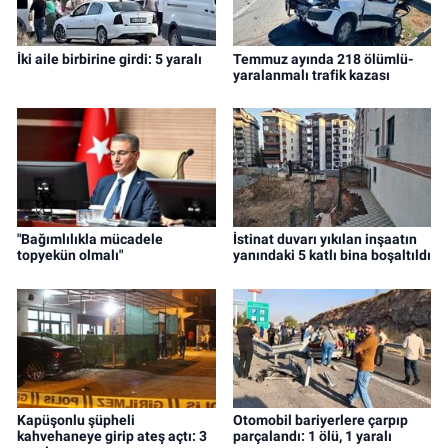
İki aile birbirine girdi: 5 yaralı
Temmuz ayında 218 ölümlü-
yaralanmalı trafik kazası
"Bağımlılıkla mücadele
İstinat duvarı yıkılan inşaatın
topyekün olmalı"
yanındaki 5 katlı bina boşaltıldı
Kapüşonlu şüpheli
Otomobil bariyerlere çarpıp
kahvehaneye girip ateş açtı: 3
parçalandı: 1 ölü, 1 yaralı