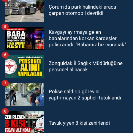
Çorum'da park halindeki araca
çarpan otomobil devrildi
5
Kavgayı ayırmaya gelen
babalarından korkan kardeşler
polisi aradı: "Babamız bizi vuracak"
6
Zonguldak İl Sağlık Müdürlüğü’ne
personel alınacak
7
Polise saldırıp görevini
yaptırmayan 2 şüpheli tutuklandı
8
Tavuk yiyen 8 kişi zehirlendi