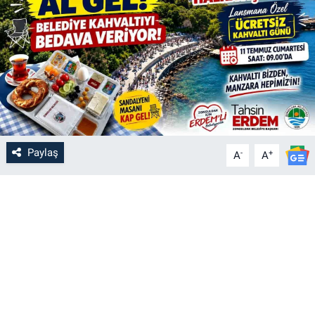
Paylaş
-
+
A
A