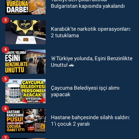
Bulgaristan kapısında yakalandı
3
Karabük'te narkotik operasyonları:
2 tutuklama
4
🚨Türkiye yolunda, Eşini Benzinlikte
Unuttu! 🚗
5
Çaycuma Belediyesi işçi alımı
yapacak
6
Hastane bahçesinde silahlı saldırı:
1'i çocuk 2 yaralı
7