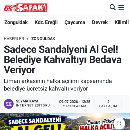
Zonguldak
Zonguldak Nöbetçi Eczaneler
Zonguldak
Kdz. Ereğli
Çaycuma
Devrek
Kilimli
Kdz. Ereğli
Zonguldak Hava Durumu
HABERLER
ZONGULDAK
Sadece Sandalyeni Al Gel!
Çaycuma
Zonguldak Namaz Vakitleri
Belediye Kahvaltıyı Bedava
Devrek
Zonguldak Trafik Yoğunluk Haritası
Veriyor
Liman arkasının halka açılımı kapsamında
Kilimli
Süper Lig Puan Durumu ve Fikstür
belediye ücretsiz kahvaltı veriyor
Asayiş
Tüm Manşetler
SEYMA KAYA
09.07.2026 - 12:25
2
İNTERNET EDITÖRÜ
YAYINLANMA
PAYLAŞIM
G
Spor
Son Dakika Haberleri
Resmi İlan
Haber Arşivi