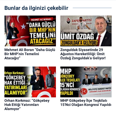
Bunlar da ilginizi çekebilir
Mehmet Ali Boran “Daha Güçlü
Zonguldak Siyasetinde 29
Bir MHP’nin Temelini
Ağustos Hareketliliği: Ümit
Atacağız”
Özdağ Zonguldak’a Geliyor!
Orhan Korkmaz: “Gökçebey
MHP Gökçebey İlçe Teşkilatı
Hak Ettiği Yatırımları
15’Nci Olağan Kongresi Yapıldı
Alamıyor”