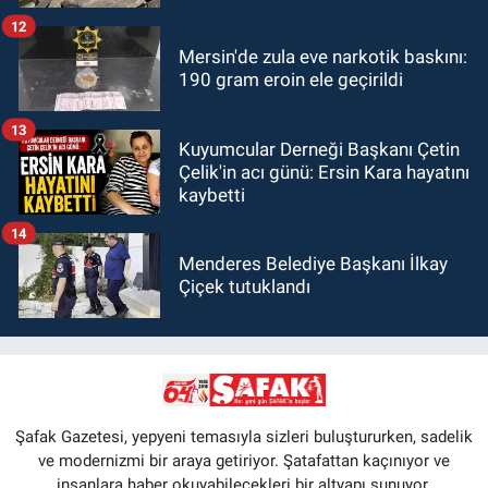
12
Mersin'de zula eve narkotik baskını:
190 gram eroin ele geçirildi
13
Kuyumcular Derneği Başkanı Çetin
Çelik'in acı günü: Ersin Kara hayatını
kaybetti
14
Menderes Belediye Başkanı İlkay
Çiçek tutuklandı
Şafak Gazetesi, yepyeni temasıyla sizleri buluştururken, sadelik
ve modernizmi bir araya getiriyor. Şatafattan kaçınıyor ve
insanlara haber okuyabilecekleri bir altyapı sunuyor.