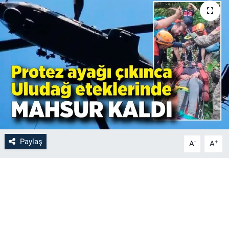
Paylaş
-
+
A
A