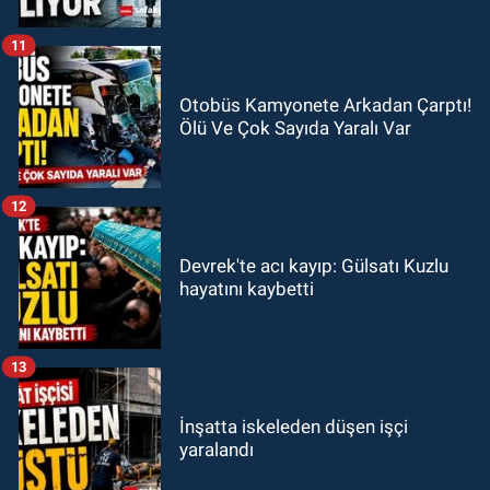
11
Otobüs Kamyonete Arkadan Çarptı!
Ölü Ve Çok Sayıda Yaralı Var
12
Devrek'te acı kayıp: Gülsatı Kuzlu
hayatını kaybetti
13
İnşatta iskeleden düşen işçi
yaralandı