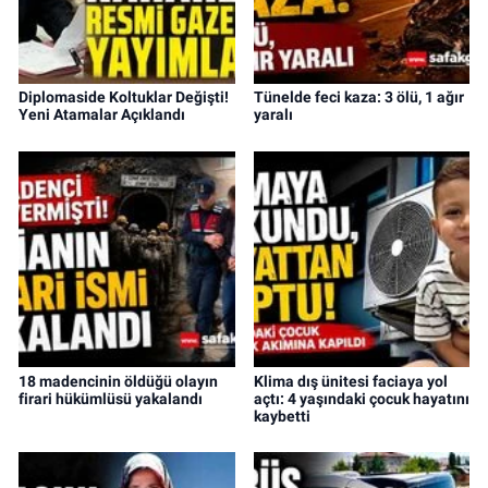
Diplomaside Koltuklar Değişti!
Tünelde feci kaza: 3 ölü, 1 ağır
Yeni Atamalar Açıklandı
yaralı
18 madencinin öldüğü olayın
Klima dış ünitesi faciaya yol
firari hükümlüsü yakalandı
açtı: 4 yaşındaki çocuk hayatını
kaybetti