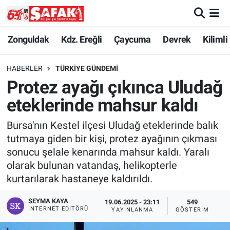
Zonguldak
Zonguldak Nöbetçi Eczaneler
Zonguldak
Kdz. Ereğli
Çaycuma
Devrek
Kilimli
Kdz. Ereğli
Zonguldak Hava Durumu
HABERLER
TÜRKIYE GÜNDEMI
Protez ayağı çıkınca Uludağ
Çaycuma
Zonguldak Namaz Vakitleri
eteklerinde mahsur kaldı
Devrek
Zonguldak Trafik Yoğunluk Haritası
Bursa'nın Kestel ilçesi Uludağ eteklerinde balık
tutmaya giden bir kişi, protez ayağının çıkması
Kilimli
Süper Lig Puan Durumu ve Fikstür
sonucu şelale kenarında mahsur kaldı. Yaralı
olarak bulunan vatandaş, helikopterle
Asayiş
Tüm Manşetler
kurtarılarak hastaneye kaldırıldı.
Spor
Son Dakika Haberleri
SEYMA KAYA
19.06.2025 - 23:11
549
İNTERNET EDITÖRÜ
YAYINLANMA
GÖSTERIM
Resmi İlan
Haber Arşivi