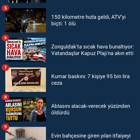
5
150 kilometre hızla geldi, ATV’yi
biçti: 1 ölü
6
Zonguldak'ta sıcak hava bunaltıyor:
Vatandaşlar Kapuz Plajı'na akın etti
7
Kumar baskını: 7 kişiye 95 bin lira
ceza
8
Ablasını alacak-verecek yüzünden
öldürdü
9
Evin bahçesine giren yılan itfaiyeyi