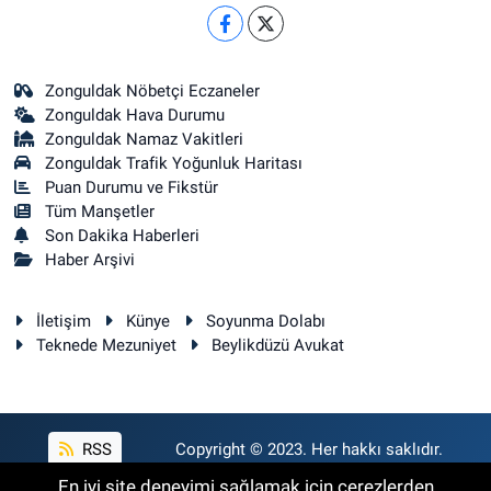
Zonguldak Nöbetçi Eczaneler
Zonguldak Hava Durumu
Zonguldak Namaz Vakitleri
Zonguldak Trafik Yoğunluk Haritası
Puan Durumu ve Fikstür
Tüm Manşetler
Son Dakika Haberleri
Haber Arşivi
İletişim
Künye
Soyunma Dolabı
Teknede Mezuniyet
Beylikdüzü Avukat
RSS
Copyright © 2023. Her hakkı saklıdır.
En iyi site deneyimi sağlamak için çerezlerden