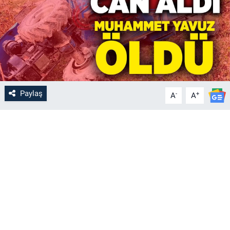
Paylaş
-
+
A
A