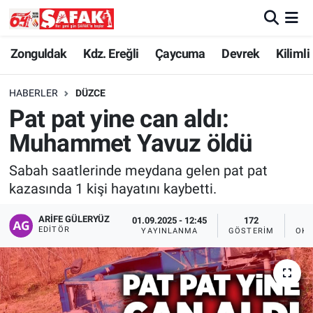
Zonguldak
Zonguldak Nöbetçi Eczaneler
Zonguldak
Kdz. Ereğli
Çaycuma
Devrek
Kilimli
Kdz. Ereğli
Zonguldak Hava Durumu
HABERLER
DÜZCE
Pat pat yine can aldı:
Çaycuma
Zonguldak Namaz Vakitleri
Muhammet Yavuz öldü
Devrek
Zonguldak Trafik Yoğunluk Haritası
Sabah saatlerinde meydana gelen pat pat
kazasında 1 kişi hayatını kaybetti.
Kilimli
Süper Lig Puan Durumu ve Fikstür
ARIFE GÜLERYÜZ
01.09.2025 - 12:45
172
Asayiş
Tüm Manşetler
EDITÖR
YAYINLANMA
GÖSTERIM
OKU
Spor
Son Dakika Haberleri
Resmi İlan
Haber Arşivi