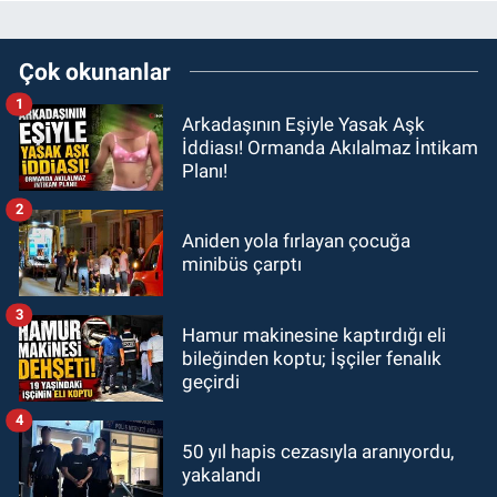
Çok okunanlar
1
Arkadaşının Eşiyle Yasak Aşk
İddiası! Ormanda Akılalmaz İntikam
Planı!
2
Aniden yola fırlayan çocuğa
minibüs çarptı
3
Hamur makinesine kaptırdığı eli
bileğinden koptu; İşçiler fenalık
geçirdi
4
50 yıl hapis cezasıyla aranıyordu,
yakalandı