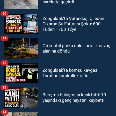
harekete geçirdi
10
Zonguldak'ta Vatandaşı Çileden
Çıkaran Su Faturası Şoku: 600
TL'den 1700 TL'ye
11
Otomobil parka daldı, ortalık savaş
alanına döndü
12
Zonguldak'ta komşu kavgası:
Taraflar karakolluk oldu
13
Barışma buluşması kanlı bitti: 19
yaşındaki genç hayatını kaybetti
14