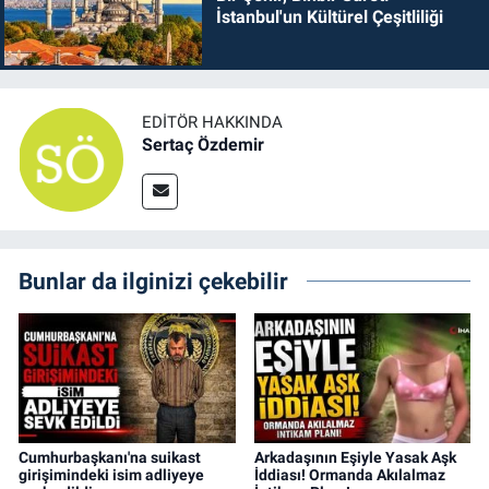
İstanbul'un Kültürel Çeşitliliği
EDITÖR HAKKINDA
Sertaç Özdemir
Bunlar da ilginizi çekebilir
Cumhurbaşkanı'na suikast
Arkadaşının Eşiyle Yasak Aşk
girişimindeki isim adliyeye
İddiası! Ormanda Akılalmaz