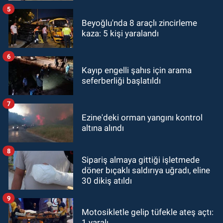
5
Beyoğlu'nda 8 araçlı zincirleme
kaza: 5 kişi yaralandı
6
Kayıp engelli şahıs için arama
seferberliği başlatıldı
7
Ezine'deki orman yangını kontrol
altına alındı
8
Sipariş almaya gittiği işletmede
döner bıçaklı saldırıya uğradı, eline
30 dikiş atıldı
9
Motosikletle gelip tüfekle ateş açtı:
1 yaralı