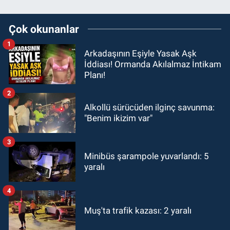
Çok okunanlar
1
Arkadaşının Eşiyle Yasak Aşk
İddiası! Ormanda Akılalmaz İntikam
Planı!
2
Alkollü sürücüden ilginç savunma:
"Benim ikizim var"
3
Minibüs şarampole yuvarlandı: 5
yaralı
4
Muş'ta trafik kazası: 2 yaralı