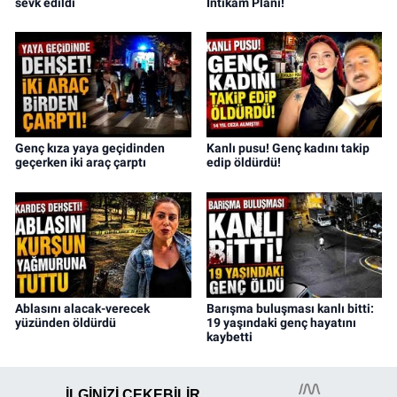
sevk edildi
İntikam Planı!
Genç kıza yaya geçidinden
Kanlı pusu! Genç kadını takip
geçerken iki araç çarptı
edip öldürdü!
Ablasını alacak-verecek
Barışma buluşması kanlı bitti:
yüzünden öldürdü
19 yaşındaki genç hayatını
kaybetti