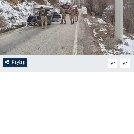
Paylaş
-
+
A
A