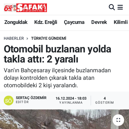
Zonguldak
Zonguldak Nöbetçi Eczaneler
Zonguldak
Kdz. Ereğli
Çaycuma
Devrek
Kilimli
Kdz. Ereğli
Zonguldak Hava Durumu
HABERLER
TÜRKIYE GÜNDEMI
Otomobil buzlanan yolda
Çaycuma
Zonguldak Namaz Vakitleri
takla attı: 2 yaralı
Devrek
Zonguldak Trafik Yoğunluk Haritası
Van’ın Bahçesaray ilçesinde buzlanmadan
dolayı kontrolden çıkarak takla atan
Kilimli
Süper Lig Puan Durumu ve Fikstür
otomobildeki 2 kişi yaralandı.
Asayiş
Tüm Manşetler
SERTAÇ ÖZDEMIR
16.12.2024 - 18:03
4
EDITÖR
YAYINLANMA
GÖSTERIM
Spor
Son Dakika Haberleri
Resmi İlan
Haber Arşivi