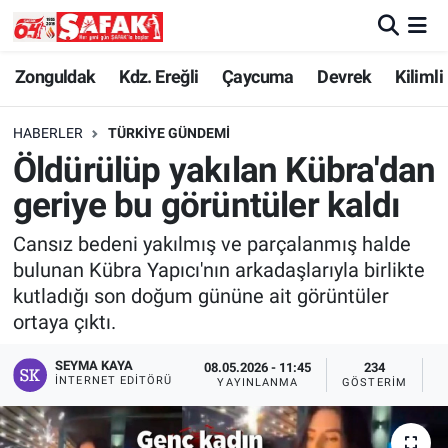
Zonguldak
Zonguldak Nöbetçi Eczaneler
Zonguldak
Kdz. Ereğli
Çaycuma
Devrek
Kilimli
Kdz. Ereğli
Zonguldak Hava Durumu
HABERLER
TÜRKIYE GÜNDEMI
Öldürülüp yakılan Kübra'dan
Çaycuma
Zonguldak Namaz Vakitleri
geriye bu görüntüler kaldı
Devrek
Zonguldak Trafik Yoğunluk Haritası
Cansız bedeni yakılmış ve parçalanmış halde
bulunan Kübra Yapıcı'nın arkadaşlarıyla birlikte
Kilimli
Süper Lig Puan Durumu ve Fikstür
kutladığı son doğum gününe ait görüntüler
ortaya çıktı.
Asayiş
Tüm Manşetler
SEYMA KAYA
08.05.2026 - 11:45
234
Spor
Son Dakika Haberleri
İNTERNET EDITÖRÜ
YAYINLANMA
GÖSTERIM
O
Resmi İlan
Haber Arşivi