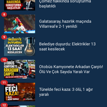
Çömez hakkında soruşturma
başlatıldı
8
Galatasaray, hazırlık maçında
Villarreal'e 2-1 yenildi
9
Belediye duyurdu: Elektrikler 13
saat kesilecek
10
Otobüs Kamyonete Arkadan Çarptı!
Ölü Ve Çok Sayıda Yaralı Var
11
Tünelde feci kaza: 3 ölü, 1 ağır
yaralı
12