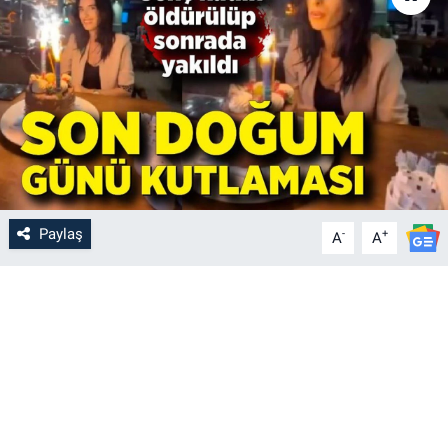
Paylaş
-
+
A
A