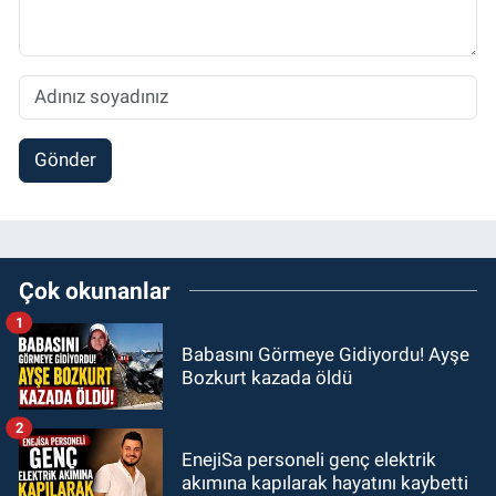
Gönder
Çok okunanlar
1
Babasını Görmeye Gidiyordu! Ayşe
Bozkurt kazada öldü
2
EnejiSa personeli genç elektrik
akımına kapılarak hayatını kaybetti