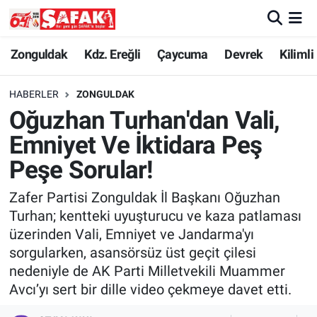
Zonguldak
Zonguldak Nöbetçi Eczaneler
Zonguldak
Kdz. Ereğli
Çaycuma
Devrek
Kilimli
Kdz. Ereğli
Zonguldak Hava Durumu
HABERLER
ZONGULDAK
Oğuzhan Turhan'dan Vali,
Çaycuma
Zonguldak Namaz Vakitleri
Emniyet Ve İktidara Peş
Devrek
Zonguldak Trafik Yoğunluk Haritası
Peşe Sorular!
Zafer Partisi Zonguldak İl Başkanı Oğuzhan
Kilimli
Süper Lig Puan Durumu ve Fikstür
Turhan; kentteki uyuşturucu ve kaza patlaması
üzerinden Vali, Emniyet ve Jandarma'yı
Asayiş
Tüm Manşetler
sorgularken, asansörsüz üst geçit çilesi
nedeniyle de AK Parti Milletvekili Muammer
Spor
Son Dakika Haberleri
Avcı’yı sert bir dille video çekmeye davet etti.
Resmi İlan
Haber Arşivi