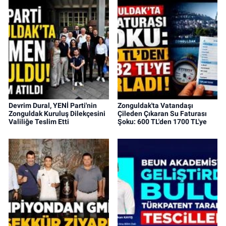
Devrim Dural, YENİ Parti'nin
Zonguldak'ta Vatandaşı
Zonguldak Kuruluş Dilekçesini
Çileden Çıkaran Su Faturası
Valiliğe Teslim Etti
Şoku: 600 TL'den 1700 TL'ye