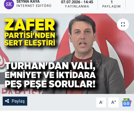
SEYMA KAYA
07.07.2026 - 14:45
1
İNTERNET EDITÖRÜ
YAYINLANMA
PAYLAŞIM
G
Paylaş
-
+
A
A