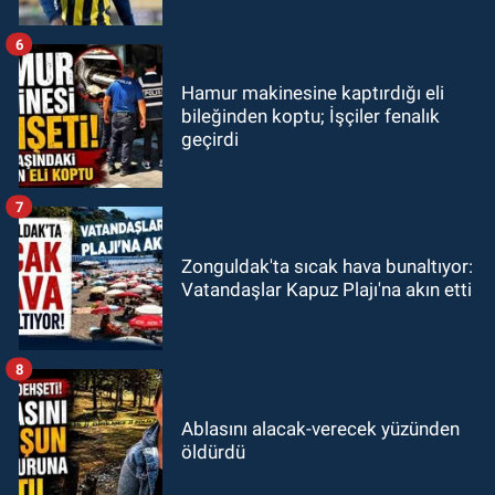
6
Hamur makinesine kaptırdığı eli
bileğinden koptu; İşçiler fenalık
geçirdi
7
Zonguldak'ta sıcak hava bunaltıyor:
Vatandaşlar Kapuz Plajı'na akın etti
8
Ablasını alacak-verecek yüzünden
öldürdü