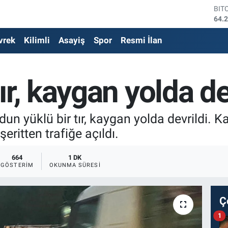
DO
47,
EU
vrek
Kilimli
Asayiş
Spor
Resmi İlan
54,
STE
64,
GRA
r, kaygan yolda de
642
BİS
13.
BIT
un yüklü bir tır, kaygan yolda devrildi. K
64.
şeritten trafiğe açıldı.
664
1 DK
GÖSTERIM
OKUNMA SÜRESI
Ç
1