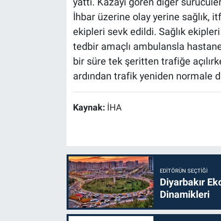
yattı. Kazayı gören diğer sürücüle
İhbar üzerine olay yerine sağlık, i
ekipleri sevk edildi. Sağlık ekiple
tedbir amaçlı ambulansla hastaneye
bir süre tek şeritten trafiğe açılır
ardından trafik yeniden normale 
Kaynak:
İHA
EDITÖRÜN SEÇTIĞI
Diyarbakır Ek
Dinamikleri