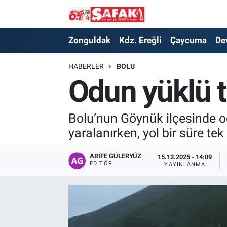
Zonguldak
Zonguldak Nöbetçi Eczaneler
Zonguldak
Kdz. Ereğli
Çaycuma
De
Kdz. Ereğli
Zonguldak Hava Durumu
HABERLER
BOLU
Odun yüklü tı
Çaycuma
Zonguldak Namaz Vakitleri
Devrek
Zonguldak Trafik Yoğunluk Haritası
Bolu’nun Göynük ilçesinde od
yaralanırken, yol bir süre tek 
Kilimli
Süper Lig Puan Durumu ve Fikstür
ARIFE GÜLERYÜZ
15.12.2025 - 14:09
EDITÖR
YAYINLANMA
Asayiş
Tüm Manşetler
Spor
Son Dakika Haberleri
Resmi İlan
Haber Arşivi