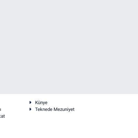
Künye
ı
Teknede Mezuniyet
kat