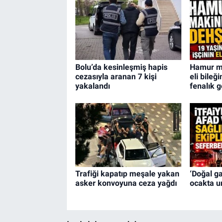
Bolu’da kesinleşmiş hapis
Hamur ma
cezasıyla aranan 7 kişi
eli bileğ
yakalandı
fenalık g
Trafiği kapatıp meşale yakan
‘Doğal ga
asker konvoyuna ceza yağdı
ocakta u