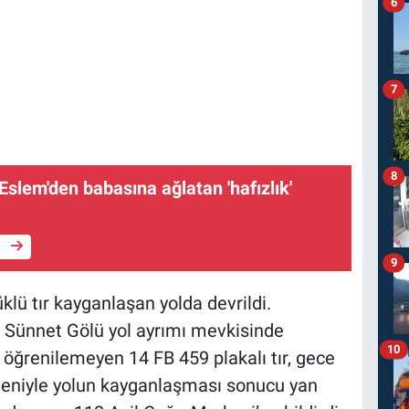
6
7
8
e
9
lü tır kayganlaşan yolda devrildi.
 Sünnet Gölü yol ayrımı mevkisinde
10
öğrenilemeyen 14 FB 459 plakalı tır, gece
edeniyle yolun kayganlaşması sonucu yan