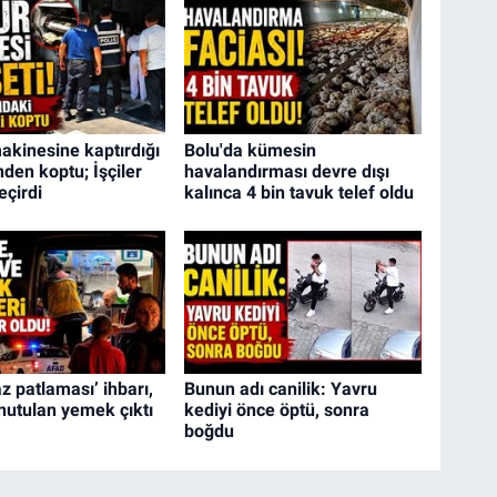
kinesine kaptırdığı
Bolu'da kümesin
inden koptu; İşçiler
havalandırması devre dışı
eçirdi
kalınca 4 bin tavuk telef oldu
z patlaması’ ihbarı,
Bunun adı canilik: Yavru
nutulan yemek çıktı
kediyi önce öptü, sonra
boğdu