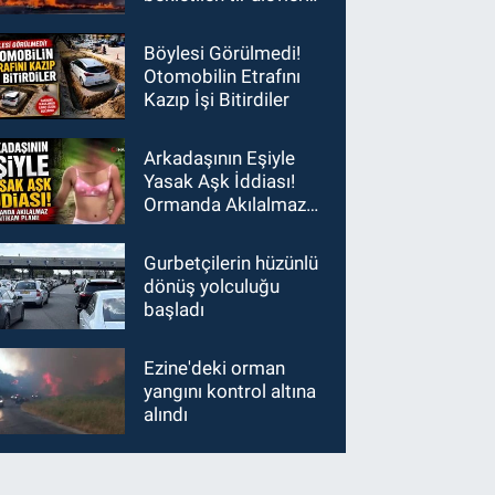
teslim oldu
Böylesi Görülmedi!
Otomobilin Etrafını
Kazıp İşi Bitirdiler
Arkadaşının Eşiyle
Yasak Aşk İddiası!
Ormanda Akılalmaz
İntikam Planı!
Gurbetçilerin hüzünlü
dönüş yolculuğu
başladı
Ezine'deki orman
yangını kontrol altına
alındı