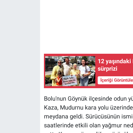
12 yaşındaki Eslem'den babasına ağlatan 'hafızlık'
sürprizi
İçeriği Görüntül
Bolu'nun Göynük ilçesinde odun yük
Kaza, Mudurnu kara yolu üzerinde
meydana geldi. Sürücüsünün ismi 
saatlerinde etkili olan yağmur n