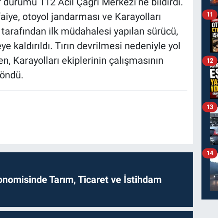
r durumu 112 Acil Çağrı Merkezi’ne bildirdi.
11
tfaiye, otoyol jandarması ve Karayolları
ri tarafından ilk müdahalesi yapılan sürücü,
 kaldırıldı. Tırın devrilmesi nedeniyle yol
ken, Karayolları ekiplerinin çalışmasının
12
döndü.
13
14
onomisinde Tarım, Ticaret ve İstihdam