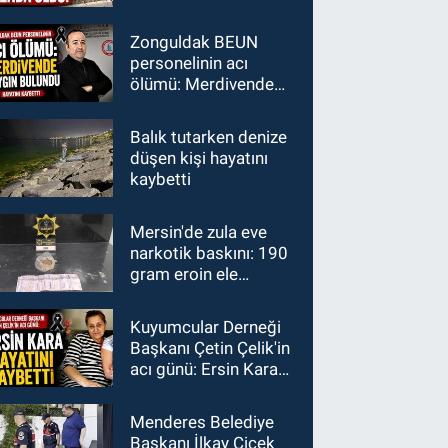
Zonguldak BEUN
personelinin acı
ölümü: Merdivende
baygın bulundu
hayatını kaybetti
Balık tutarken denize
düşen kişi hayatını
kaybetti
Mersin'de zula eve
narkotik baskını: 190
gram eroin ele
geçirildi
Kuyumcular Derneği
Başkanı Çetin Çelik'in
acı günü: Ersin Kara
hayatını kaybetti
Menderes Belediye
Başkanı İlkay Çiçek