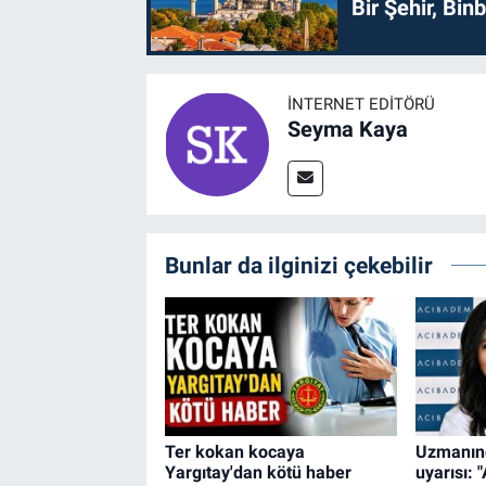
Bir Şehir, Binb
İNTERNET EDITÖRÜ
Seyma Kaya
Bunlar da ilginizi çekebilir
Ter kokan kocaya
Uzmanınd
Yargıtay'dan kötü haber
uyarısı: "