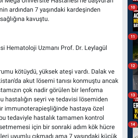
ol Mega Üniversite Hastanesi’ne başvuran
10
in ardından 7 yaşındaki kardeşinden
 sağlığına kavuştu.
11
i Hematoloji Uzmanı Prof. Dr. Leylagül
12
umu kötüydü, yüksek ateşi vardı. Dalak ve
kistan'da akut lösemi tanısı konmuştu ancak
amızın çok nadir görülen bir lenfoma
13
u hastalığın seyri ve tedavisi lösemiden
r immunoterapieşliğinde hastaya özel
 bu tedaviyle hastalık tamamen kontrol
14
üksetmemesi için bir sonraki adım kök hücre
şleri uyumlu çıkmadı ama 7 yaşındaki küçük