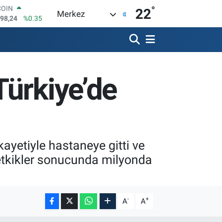
°
LAR
22
Merkez
7436
%0.18
RO
2510
%0.32
RLİN
4811
%0.38
M ALTIN
Türkiye’de
0.55
%0.03
T100
779
%-14
COIN
998,24
%0.35
ayetiyle hastaneye gitti ve
tetkikler sonucunda milyonda
-
+
A
A