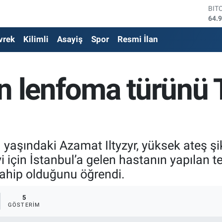
DO
47,
EU
vrek
Kilimli
Asayiş
Spor
Resmi İlan
55,
STE
64,
GRA
n lenfoma türünü 
666
BİS
13.
BIT
64.
aşındaki Azamat Iltyzyr, yüksek ateş şik
i için İstanbul’a gelen hastanın yapılan 
sahip olduğunu öğrendi.
5
GÖSTERIM