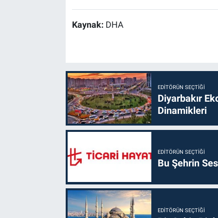
Kaynak:
DHA
EDITÖRÜN SEÇTIĞI
Diyarbakır Ek
Dinamikleri
EDITÖRÜN SEÇTIĞI
Bu Şehrin Sess
EDITÖRÜN SEÇTIĞI