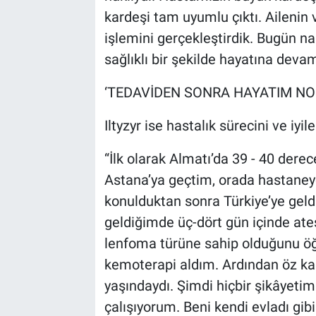
kardeşi tam uyumlu çıktı. Ailenin 
işlemini gerçekleştirdik. Bugün n
sağlıklı bir şekilde hayatına devam
‘TEDAVİDEN SONRA HAYATIM N
Iltyzyr ise hastalık sürecini ve iyi
“İlk olarak Almatı’da 39 - 40 der
Astana’ya geçtim, orada hastaney
konulduktan sonra Türkiye’ye gel
geldiğimde üç-dört gün içinde ate
lenfoma türüne sahip olduğunu öğ
kemoterapi aldım. Ardından öz k
yaşındaydı. Şimdi hiçbir şikâyeti
çalışıyorum. Beni kendi evladı gib