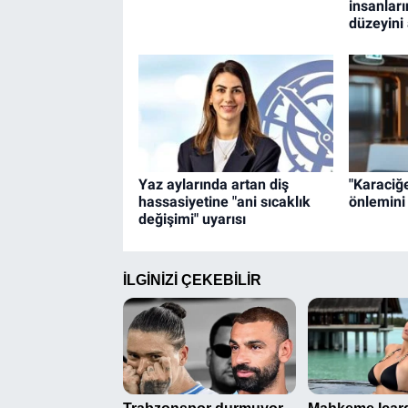
insanları
düzeyini 
Yaz aylarında artan diş
"Karaciğ
hassasiyetine "ani sıcaklık
önlemini 
değişimi" uyarısı