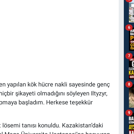
6
7
en yapılan kök hücre nakli sayesinde genç
8
çbir şikayeti olmadığını söyleyen Iltyzyr,
apmaya başladım. Herkese teşekkür
9
 lösemi tanısı konuldu. Kazakistan’daki