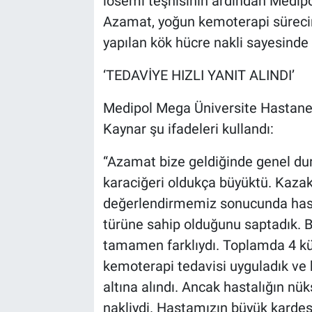
lösemi teşhisinin ardından Medip
Azamat, yoğun kemoterapi sürecin
yapılan kök hücre nakli sayesinde
‘TEDAVİYE HIZLI YANIT ALINDI’
Medipol Mega Üniversite Hastanes
Kaynar şu ifadeleri kullandı:
“Azamat bize geldiğinde genel dur
karaciğeri oldukça büyüktü. Kaza
değerlendirmemiz sonucunda hast
türüne sahip olduğunu saptadık. B
tamamen farklıydı. Toplamda 4 kü
kemoterapi tedavisi uyguladık ve
altına alındı. Ancak hastalığın n
nakliydi. Hastamızın büyük karde