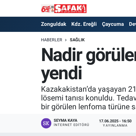
Zonguldak
Zonguldak Nöbetçi Eczaneler
Zonguldak
Kdz. Ereğli
Çaycuma
De
Kdz. Ereğli
Zonguldak Hava Durumu
HABERLER
SAĞLIK
Nadir görüle
Çaycuma
Zonguldak Namaz Vakitleri
yendi
Devrek
Zonguldak Trafik Yoğunluk Haritası
Kilimli
Süper Lig Puan Durumu ve Fikstür
Kazakakistan’da yaşayan 21 y
lösemi tanısı konuldu. Tedav
Asayiş
Tüm Manşetler
bir görülen lenfoma türüne 
Spor
Son Dakika Haberleri
SEYMA KAYA
17.06.2025 - 16:50
İNTERNET EDITÖRÜ
YAYINLANMA
Resmi İlan
Haber Arşivi