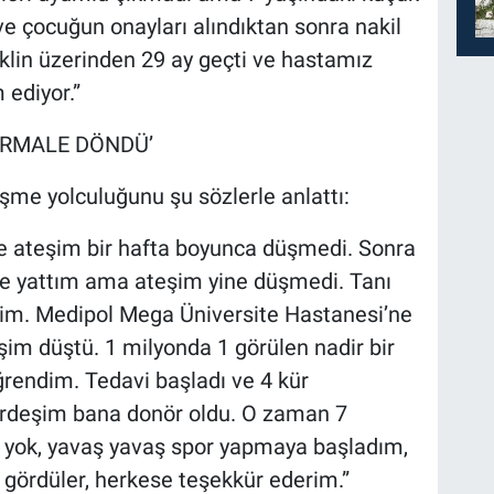
ve çocuğun onayları alındıktan sonra nakil
aklin üzerinden 29 ay geçti ve hastamız
 ediyor.”
ORMALE DÖNDÜ’
leşme yolculuğunu şu sözlerle anlattı:
ece ateşim bir hafta boyunca düşmedi. Sonra
e yattım ama ateşim yine düşmedi. Tanı
dim. Medipol Mega Üniversite Hastanesi’ne
şim düştü. 1 milyonda 1 görülen nadir bir
rendim. Tedavi başladı ve 4 kür
ardeşim bana donör oldu. O zaman 7
m yok, yavaş yavaş spor yapmaya başladım,
i gördüler, herkese teşekkür ederim.”