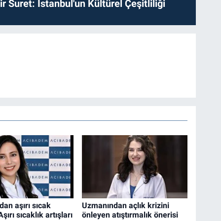
ir Suret: İstanbul'un Kültürel Çeşitliliği
an aşırı sıcak
Uzmanından açlık krizini
Aşırı sıcaklık artışları
önleyen atıştırmalık önerisi