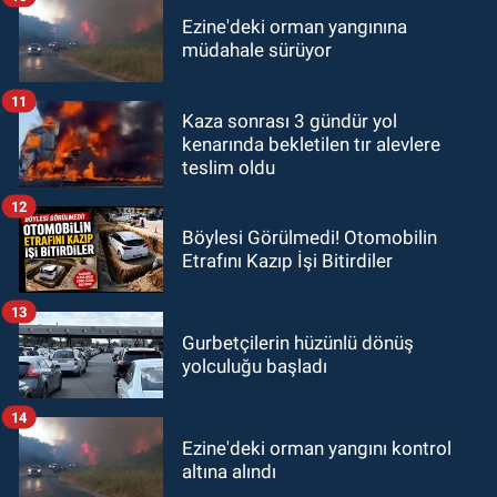
Ezine'deki orman yangınına
müdahale sürüyor
11
Kaza sonrası 3 gündür yol
kenarında bekletilen tır alevlere
teslim oldu
12
Böylesi Görülmedi! Otomobilin
Etrafını Kazıp İşi Bitirdiler
13
Gurbetçilerin hüzünlü dönüş
yolculuğu başladı
14
Ezine'deki orman yangını kontrol
altına alındı