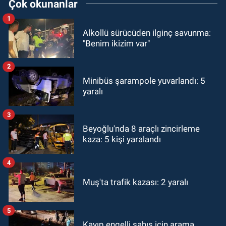
Çok okunanlar
1
Alkollü sürücüden ilginç savunma:
"Benim ikizim var"
2
Minibüs şarampole yuvarlandı: 5
yaralı
3
Beyoğlu'nda 8 araçlı zincirleme
kaza: 5 kişi yaralandı
4
Muş'ta trafik kazası: 2 yaralı
5
Kayıp engelli şahıs için arama