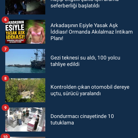
seferberliği başlatıldı
6
Arkadaşının Eşiyle Yasak Aşk
İddiası! Ormanda Akılalmaz İntikam
Planı!
7
Gezi teknesi su aldı, 100 yolcu
tahliye edildi
8
Kontrolden çıkan otomobil dereye
uçtu, sürücü yaralandı
9
Dondurmacı cinayetinde 10
tutuklama
10