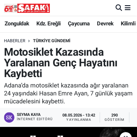
Zonguldak
Zonguldak Nöbetçi Eczaneler
Zonguldak
Kdz. Ereğli
Çaycuma
Devrek
Kilimli
Kdz. Ereğli
Zonguldak Hava Durumu
HABERLER
TÜRKIYE GÜNDEMI
Motosiklet Kazasında
Çaycuma
Zonguldak Namaz Vakitleri
Yaralanan Genç Hayatını
Devrek
Zonguldak Trafik Yoğunluk Haritası
Kaybetti
Adana’da motosiklet kazasında ağır yaralanan
Kilimli
Süper Lig Puan Durumu ve Fikstür
24 yaşındaki Hasan Emre Ayan, 7 günlük yaşam
mücadelesini kaybetti.
Asayiş
Tüm Manşetler
SEYMA KAYA
08.05.2026 - 13:42
290
Spor
Son Dakika Haberleri
İNTERNET EDITÖRÜ
YAYINLANMA
GÖSTERIM
O
Resmi İlan
Haber Arşivi