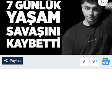
Paylaş
-
+
A
A