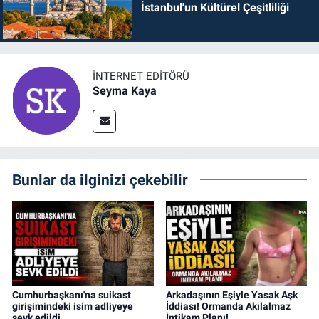
İstanbul'un Kültürel Çeşitliliği
İNTERNET EDITÖRÜ
Seyma Kaya
Bunlar da ilginizi çekebilir
Cumhurbaşkanı'na suikast
Arkadaşının Eşiyle Yasak Aşk
girişimindeki isim adliyeye
İddiası! Ormanda Akılalmaz
sevk edildi
İntikam Planı!