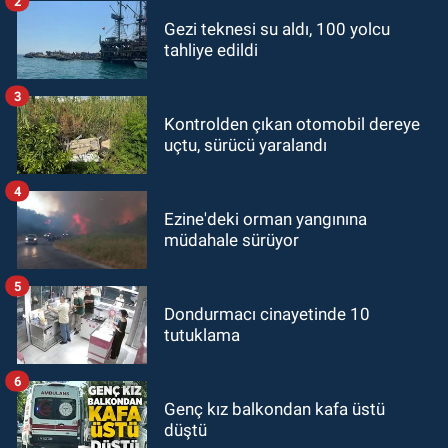
2
Gezi teknesi su aldı, 100 yolcu
tahliye edildi
3
Kontrolden çıkan otomobil dereye
uçtu, sürücü yaralandı
4
Ezine'deki orman yangınına
müdahale sürüyor
5
Dondurmacı cinayetinde 10
tutuklama
6
Genç kız balkondan kafa üstü
düştü