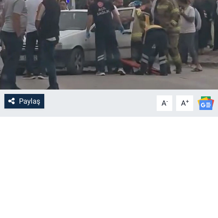
Paylaş
-
+
A
A