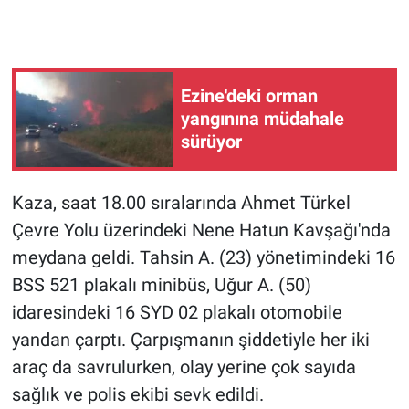
Ezine'deki orman
yangınına müdahale
sürüyor
Kaza, saat 18.00 sıralarında Ahmet Türkel
Çevre Yolu üzerindeki Nene Hatun Kavşağı'nda
meydana geldi. Tahsin A. (23) yönetimindeki 16
BSS 521 plakalı minibüs, Uğur A. (50)
idaresindeki 16 SYD 02 plakalı otomobile
yandan çarptı. Çarpışmanın şiddetiyle her iki
araç da savrulurken, olay yerine çok sayıda
sağlık ve polis ekibi sevk edildi.