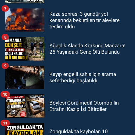
7
Kaza sonrası 3 gündür yol
kenarında bekletilen tır alevlere
teslim oldu
8
Ağaçlık Alanda Korkunç Manzara!
25 Yaşındaki Genç Ölü Bulundu
9
Kayıp engelli şahıs için arama
seferberliği başlatıldı
10
Böylesi Görülmedi! Otomobilin
Etrafını Kazıp İşi Bitirdiler
11
Zonguldak'ta kaybolan 10