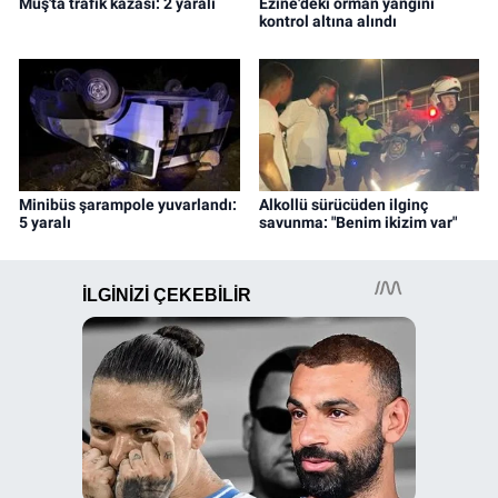
Muş'ta trafik kazası: 2 yaralı
Ezine'deki orman yangını
kontrol altına alındı
Minibüs şarampole yuvarlandı:
Alkollü sürücüden ilginç
5 yaralı
savunma: "Benim ikizim var"