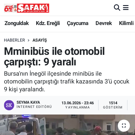
Zonguldak
Zonguldak Nöbetçi Eczaneler
Zonguldak
Kdz. Ereğli
Çaycuma
Devrek
Kilimli
Kdz. Ereğli
Zonguldak Hava Durumu
HABERLER
ASAYIŞ
Mminibüs ile otomobil
Çaycuma
Zonguldak Namaz Vakitleri
çarpıştı: 9 yaralı
Devrek
Zonguldak Trafik Yoğunluk Haritası
Bursa'nın İnegöl ilçesinde minibüs ile
otomobilin çarpıştığı trafik kazasında 3'ü çocuk
Kilimli
Süper Lig Puan Durumu ve Fikstür
9 kişi yaralandı.
Asayiş
Tüm Manşetler
SEYMA KAYA
13.06.2026 - 23:46
1514
İNTERNET EDITÖRÜ
YAYINLANMA
GÖSTERIM
O
Spor
Son Dakika Haberleri
Resmi İlan
Haber Arşivi