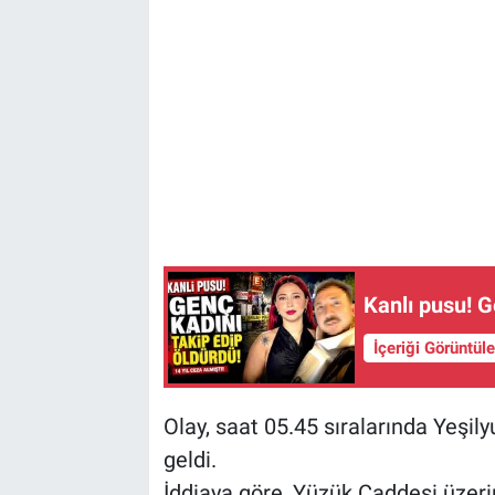
Kanlı pusu! G
İçeriği Görüntül
Olay, saat 05.45 sıralarında Yeşil
geldi.
İddiaya göre, Yüzük Caddesi üzeri