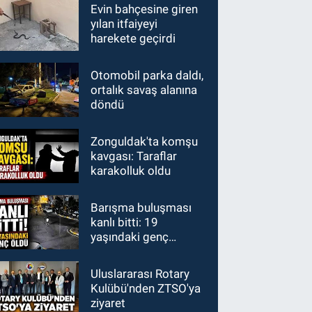
Evin bahçesine giren
yılan itfaiyeyi
harekete geçirdi
Otomobil parka daldı,
ortalık savaş alanına
döndü
Zonguldak'ta komşu
kavgası: Taraflar
karakolluk oldu
Barışma buluşması
kanlı bitti: 19
yaşındaki genç
hayatını kaybetti
Uluslararası Rotary
Kulübü'nden ZTSO'ya
ziyaret