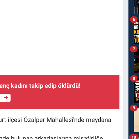
6
7
8
enç kadını takip edip öldürdü!
e
9
yurt ilçesi Özalper Mahallesi'nde meydana
nde bulunan arkadaşlarına misafirliğe
10