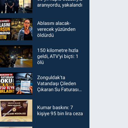
aranıyordu, yakalandı
Ablasını alacak-
verecek yüzünden
öldürdü
150 kilometre hızla
geldi, ATV’yi biçti: 1
ölü
Zonguldak'ta
Vatandaşı Çileden
Çıkaran Su Faturası
Şoku: 600 TL'den
1700 TL'ye
Kumar baskını: 7
kişiye 95 bin lira ceza