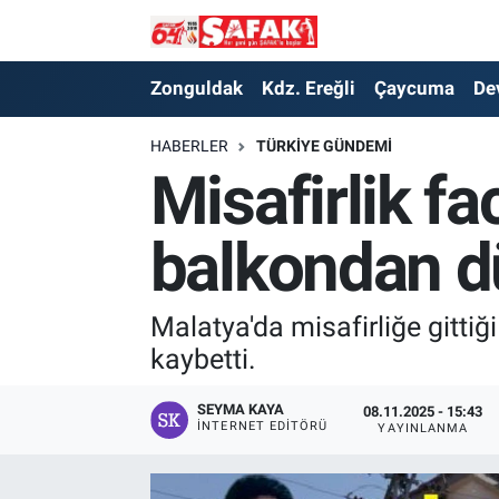
Zonguldak
Zonguldak Nöbetçi Eczaneler
Zonguldak
Kdz. Ereğli
Çaycuma
De
Kdz. Ereğli
Zonguldak Hava Durumu
HABERLER
TÜRKIYE GÜNDEMI
Misafirlik f
Çaycuma
Zonguldak Namaz Vakitleri
balkondan d
Devrek
Zonguldak Trafik Yoğunluk Haritası
Kilimli
Süper Lig Puan Durumu ve Fikstür
Malatya'da misafirliğe gitt
kaybetti.
Asayiş
Tüm Manşetler
SEYMA KAYA
08.11.2025 - 15:43
Spor
Son Dakika Haberleri
İNTERNET EDITÖRÜ
YAYINLANMA
Resmi İlan
Haber Arşivi