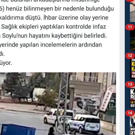
(36) henüz bilinmeyen bir nedenle bulunduğu
aldırıma düştü. İhbar üzerine olay yerine
. Sağlık ekipleri yaptıkları kontrolde infaz
11
ylu'nun hayatını kaybettiğini belirledi.
yerinde yapılan incelemelerin ardından
ı.
12
üyor.
13
14