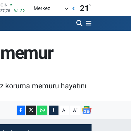
°
LAR
21
Merkez
5894
%0.08
RO
0398
%-0.02
RLİN
1581
%0.16
M ALTIN
ki memur
7.85
%0.54
T100
703
%11
COIN
927,78
%1.32
nfaz koruma memuru hayatını
-
+
A
A