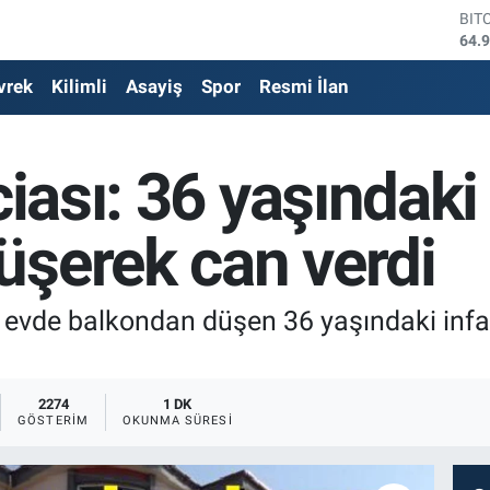
DO
47,
EU
vrek
Kilimli
Asayiş
Spor
Resmi İlan
55,
STE
64,
GRA
aciası: 36 yaşında
652
BİS
13.
üşerek can verdi
BIT
64.
iği evde balkondan düşen 36 yaşındaki i
2274
1 DK
GÖSTERIM
OKUNMA SÜRESI