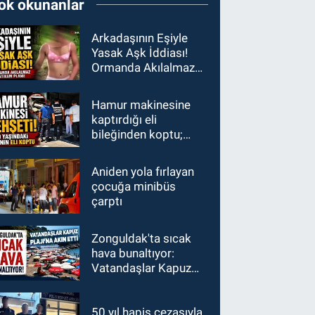
ok okunanlar
Arkadaşının Eşiyle
Yasak Aşk İddiası!
Ormanda Akılalmaz
İntikam Planı!
Hamur makinesine
kaptırdığı eli
bileğinden koptu;
İşçiler fenalık geçirdi
Aniden yola fırlayan
çocuğa minibüs
çarptı
Zonguldak'ta sıcak
hava bunaltıyor:
Vatandaşlar Kapuz
Plajı'na akın etti
50 yıl hapis cezasıyla