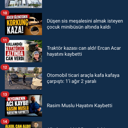
10
Düşen sis meşalesini almak isteyen
çocuk minibüsün altında kaldı
11
Traktör kazası can aldı! Ercan Acar
hayatını kaybetti
12
Otomobil ticari araçla kafa kafaya
çarpıştı: 1’i ağır 2 yaralı
13
Rasim Muslu Hayatını Kaybetti
14