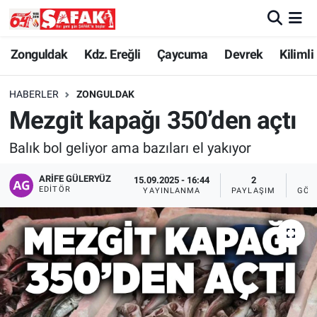
Zonguldak
Zonguldak Nöbetçi Eczaneler
Zonguldak
Kdz. Ereğli
Çaycuma
Devrek
Kilimli
Kdz. Ereğli
Zonguldak Hava Durumu
HABERLER
ZONGULDAK
Mezgit kapağı 350’den açtı
Çaycuma
Zonguldak Namaz Vakitleri
Balık bol geliyor ama bazıları el yakıyor
Devrek
Zonguldak Trafik Yoğunluk Haritası
ARIFE GÜLERYÜZ
15.09.2025 - 16:44
2
EDITÖR
YAYINLANMA
PAYLAŞIM
GÖS
Kilimli
Süper Lig Puan Durumu ve Fikstür
Asayiş
Tüm Manşetler
Spor
Son Dakika Haberleri
Resmi İlan
Haber Arşivi