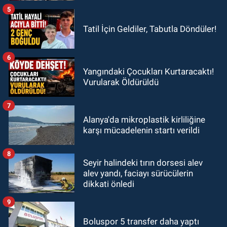
5
Tatil İçin Geldiler, Tabutla Döndüler!
6
Yangındaki Çocukları Kurtaracaktı!
Vurularak Öldürüldü
7
Alanya'da mikroplastik kirliliğine
karşı mücadelenin startı verildi
8
Seyir halindeki tırın dorsesi alev
alev yandı, faciayı sürücülerin
dikkati önledi
9
Boluspor 5 transfer daha yaptı