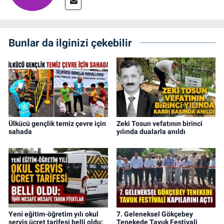
Bunlar da ilginizi çekebilir
Ülkücü gençlik temiz çevre için
Zeki Tosun vefatının birinci
sahada
yılında dualarla anıldı
Yeni eğitim-öğretim yılı okul
7. Geleneksel Gökçebey
servis ücret tarifesi belli oldu:
Tenekede Tavuk Festivali