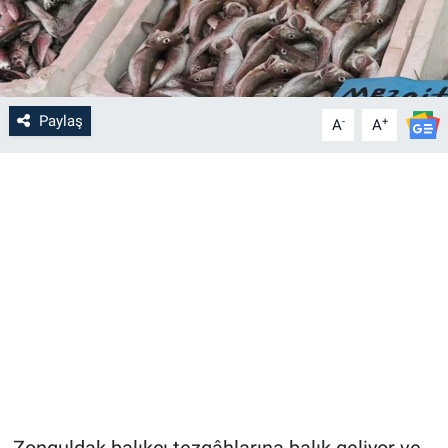
Paylaş
-
+
A
A
Zonguldak balıkçı tezgâhlarına balık geliyor ve