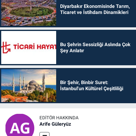
Diyarbakır Ekonomisinde Tarım,
Ticaret ve İstihdam Dinamikleri
Bu Şehrin Sessizliği Aslında Çok
Şey Anlatır
Bir Şehir, Binbir Suret:
İstanbul'un Kültürel Çeşitliliği
EDITÖR HAKKINDA
Arife Güleryüz