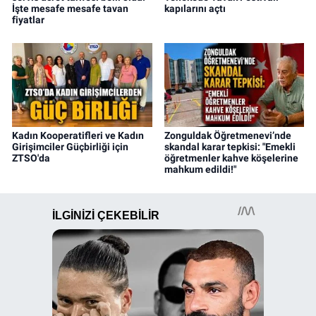
İşte mesafe mesafe tavan
kapılarını açtı
fiyatlar
Kadın Kooperatifleri ve Kadın
Zonguldak Öğretmenevi’nde
Girişimciler Güçbirliği için
skandal karar tepkisi: "Emekli
ZTSO'da
öğretmenler kahve köşelerine
mahkum edildi!"