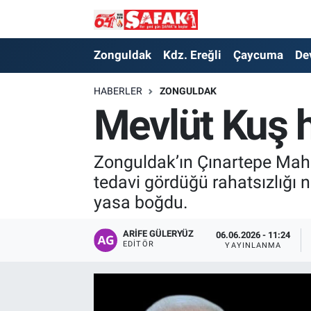
Zonguldak
Zonguldak Nöbetçi Eczaneler
Zonguldak
Kdz. Ereğli
Çaycuma
De
Kdz. Ereğli
Zonguldak Hava Durumu
HABERLER
ZONGULDAK
Mevlüt Kuş h
Çaycuma
Zonguldak Namaz Vakitleri
Devrek
Zonguldak Trafik Yoğunluk Haritası
Zonguldak’ın Çınartepe Mahal
tedavi gördüğü rahatsızlığı ne
Kilimli
Süper Lig Puan Durumu ve Fikstür
yasa boğdu.
Asayiş
Tüm Manşetler
ARIFE GÜLERYÜZ
06.06.2026 - 11:24
EDITÖR
YAYINLANMA
Spor
Son Dakika Haberleri
Resmi İlan
Haber Arşivi