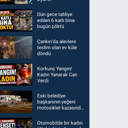
Dün gece tahliye
edilen 6 katlı bina
bugün çöktü
Çankırı'da alevlere
teslim olan ev küle
döndü
Korkunç Yangın!
Kadın Yanarak Can
Verdi
Eski belediye
başkanının yeğeni
motosiklet kazasında
hayatını kaybetti
Otomobilde bir kadın