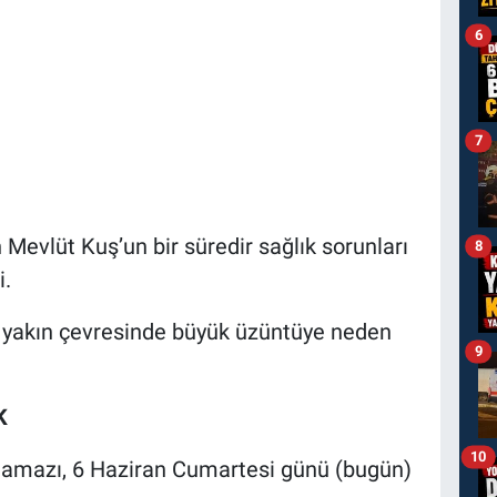
6
7
Mevlüt Kuş’un bir süredir sağlık sorunları
8
i.
 yakın çevresinde büyük üzüntüye neden
9
K
10
amazı, 6 Haziran Cumartesi günü (bugün)