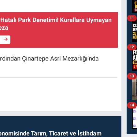
11
 Hatalı Park Denetimi! Kurallara Uymayan
eza
e
12
rdından Çınartepe Asri Mezarlığı’nda
13
14
onomisinde Tarım, Ticaret ve İstihdam