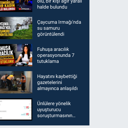
ölü, bir kişi ağır yaralı
halde bulundu
Çaycuma Irmağı'nda
su samuru
görüntülendi
Fuhuşa aracılık
operasyonunda 7
tutuklama
Hayatını kaybettiği
gazetelerini
almayınca anlaşıldı
Ünlülere yönelik
uyuşturucu
soruşturmasının
şüphelisi Koray Beşli
tutuklandı