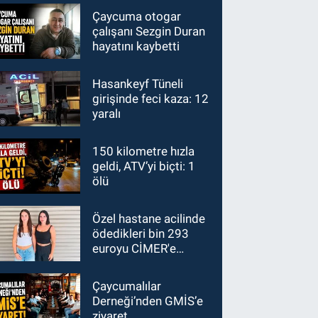
Çaycuma otogar
çalışanı Sezgin Duran
hayatını kaybetti
Hasankeyf Tüneli
girişinde feci kaza: 12
yaralı
150 kilometre hızla
geldi, ATV’yi biçti: 1
ölü
Özel hastane acilinde
ödedikleri bin 293
euroyu CİMER'e
taşıdılar
Çaycumalılar
Derneği’nden GMİS’e
ziyaret