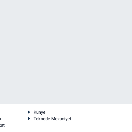
Künye
ı
Teknede Mezuniyet
kat