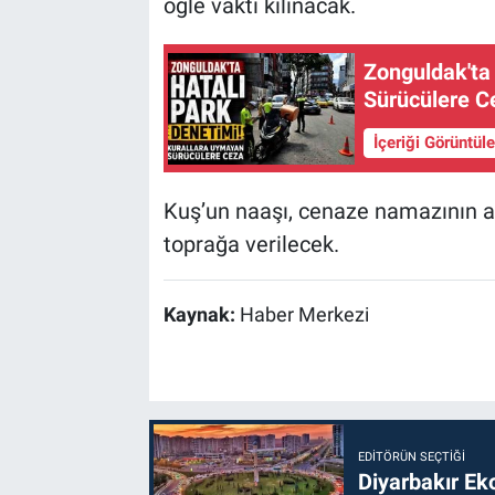
öğle vakti kılınacak.
Zonguldak'ta
Sürücülere C
İçeriği Görüntül
Kuş’un naaşı, cenaze namazının a
toprağa verilecek.
Kaynak:
Haber Merkezi
EDITÖRÜN SEÇTIĞI
Diyarbakır Ek