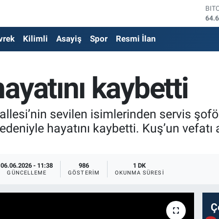
64.
DO
47,
EU
vrek
Kilimli
Asayiş
Spor
Resmi İlan
55,
STE
64,
GRA
ayatını kaybetti
651
BİS
13.
lesi’nin sevilen isimlerinden servis şoför
deniyle hayatını kaybetti. Kuş’un vefatı ai
06.06.2026 - 11:38
986
1 DK
GÜNCELLEME
GÖSTERIM
OKUNMA SÜRESI
Ç