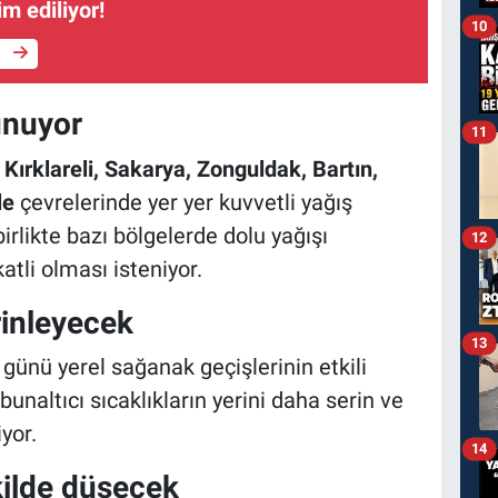
im ediliyor!
10
e
lunuyor
11
 Kırklareli, Sakarya, Zonguldak, Bartın,
le
çevrelerinde yer yer kuvvetli yağış
birlikte bazı bölgelerde dolu yağışı
12
atli olması isteniyor.
rinleyecek
13
günü yerel sağanak geçişlerinin etkili
bunaltıcı sıcaklıkların yerini daha serin ve
yor.
14
ekilde düşecek