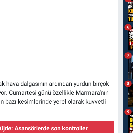
6
7
cak hava dalgasının ardından yurdun birçok
8
yor. Cumartesi günü özellikle Marmara'nın
in bazı kesimlerinde yerel olarak kuvvetli
9
üjde: Asansörlerde son kontroller