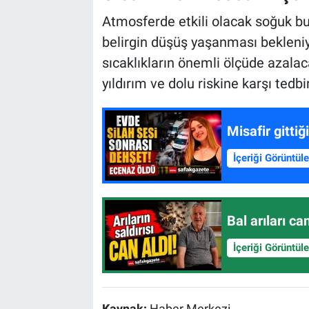
Atmosferde etkili olacak soğuk bul
belirgin düşüş yaşanması bekleniyo
sıcaklıkların önemli ölçüde azalac
yıldırım ve dolu riskine karşı tedbir
Misafir gitti
İçeriği Görüntül
Bal arıları c
İçeriği Görüntül
Kaynak:
Haber Merkezi