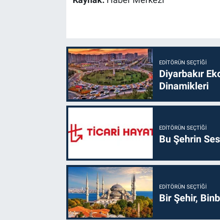
EDITÖRÜN SEÇTIĞI
Diyarbakır Ek
Dinamikleri
EDITÖRÜN SEÇTIĞI
Bu Şehrin Sess
EDITÖRÜN SEÇTIĞI
Bir Şehir, Binb