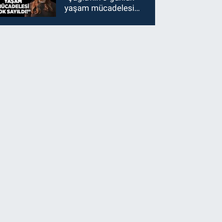
yaşam mücadelesi
yok sayıldı!”