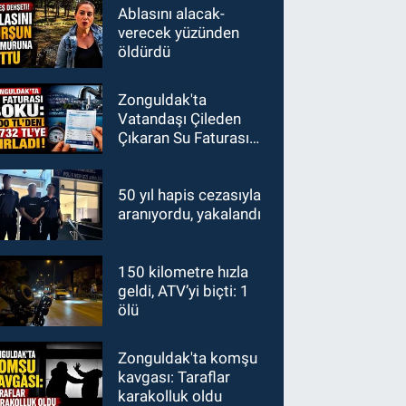
Ablasını alacak-
verecek yüzünden
öldürdü
Zonguldak'ta
Vatandaşı Çileden
Çıkaran Su Faturası
Şoku: 600 TL'den
1700 TL'ye
50 yıl hapis cezasıyla
aranıyordu, yakalandı
150 kilometre hızla
geldi, ATV’yi biçti: 1
ölü
Zonguldak'ta komşu
kavgası: Taraflar
karakolluk oldu