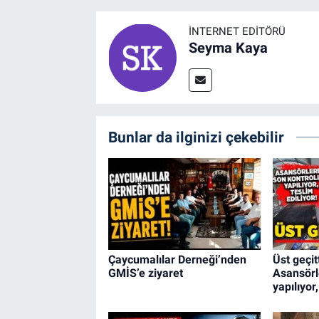
İNTERNET EDITÖRÜ
Seyma Kaya
Bunlar da ilginizi çekebilir
Çaycumalılar Derneği’nden
Üst geçi
GMİS’e ziyaret
Asansörl
yapılıyor,