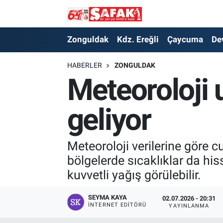
Zonguldak
Zonguldak Nöbetçi Eczaneler
Zonguldak
Kdz. Ereğli
Çaycuma
De
Kdz. Ereğli
Zonguldak Hava Durumu
HABERLER
ZONGULDAK
Meteoroloji u
Çaycuma
Zonguldak Namaz Vakitleri
geliyor
Devrek
Zonguldak Trafik Yoğunluk Haritası
Kilimli
Süper Lig Puan Durumu ve Fikstür
Meteoroloji verilerine göre c
bölgelerde sıcaklıklar da hi
Asayiş
Tüm Manşetler
kuvvetli yağış görülebilir.
Spor
Son Dakika Haberleri
SEYMA KAYA
02.07.2026 - 20:31
İNTERNET EDITÖRÜ
YAYINLANMA
Resmi İlan
Haber Arşivi