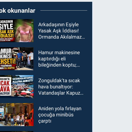
ok okunanlar
Arkadaşının Eşiyle
Yasak Aşk İddiası!
Ormanda Akılalmaz
İntikam Planı!
Hamur makinesine
kaptırdığı eli
bileğinden koptu;
İşçiler fenalık geçirdi
Zonguldak'ta sıcak
hava bunaltıyor:
Vatandaşlar Kapuz
Plajı'na akın etti
Aniden yola fırlayan
çocuğa minibüs
çarptı