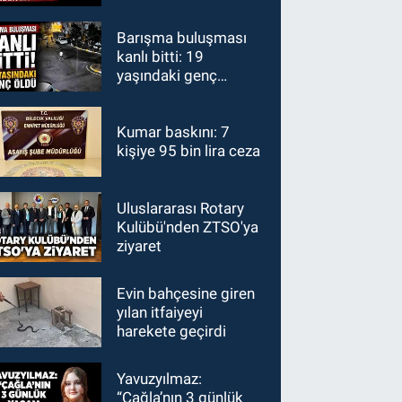
Barışma buluşması
kanlı bitti: 19
yaşındaki genç
hayatını kaybetti
Kumar baskını: 7
kişiye 95 bin lira ceza
Uluslararası Rotary
Kulübü'nden ZTSO'ya
ziyaret
Evin bahçesine giren
yılan itfaiyeyi
harekete geçirdi
Yavuzyılmaz:
“Çağla’nın 3 günlük