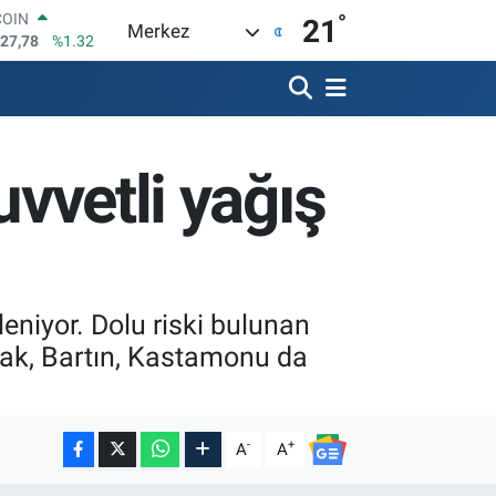
°
LAR
21
Merkez
5894
%0.08
RO
0398
%-0.02
RLİN
1581
%0.16
M ALTIN
uvvetli yağış
7.85
%0.54
T100
703
%11
COIN
927,78
%1.32
leniyor. Dolu riski bulunan
ldak, Bartın, Kastamonu da
-
+
A
A