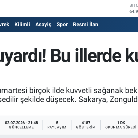
DO
47,
EU
vrek
Kilimli
Asayiş
Spor
Resmi İlan
55,
STE
64,
GRA
yardı! Bu illerde k
652
BİS
13.
BIT
64.
umartesi birçok ilde kuvvetli sağanak bek
ssedilir şekilde düşecek. Sakarya, Zongu
02.07.2026 - 21:48
5
4187
1 DK
GÜNCELLEME
PAYLAŞIM
GÖSTERIM
OKUNMA SÜRESI