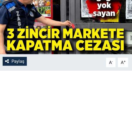
Paylaş
-
+
A
A