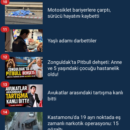
10
Motosiklet bariyerlere çarptı,
sürücü hayatını kaybetti
11
Yaşlı adamı darbettiler
12
Zonguldak'ta Pitbull dehşeti: Anne
ve 5 yaşındaki çocuğu hastanelik
oldu!
13
Avukatlar arasındaki tartışma kanlı
bitti
14
Kastamonu'da 19 ayrı noktada eş
zamanlı narkotik operasyonu: 15
gözaltı