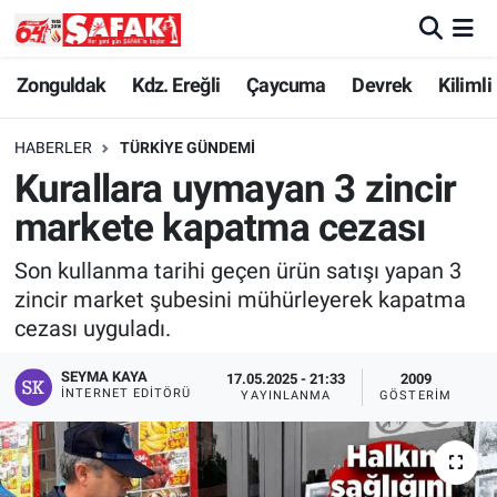
Zonguldak
Zonguldak Nöbetçi Eczaneler
Zonguldak
Kdz. Ereğli
Çaycuma
Devrek
Kilimli
Kdz. Ereğli
Zonguldak Hava Durumu
HABERLER
TÜRKIYE GÜNDEMI
Kurallara uymayan 3 zincir
Çaycuma
Zonguldak Namaz Vakitleri
markete kapatma cezası
Devrek
Zonguldak Trafik Yoğunluk Haritası
Son kullanma tarihi geçen ürün satışı yapan 3
zincir market şubesini mühürleyerek kapatma
Kilimli
Süper Lig Puan Durumu ve Fikstür
cezası uyguladı.
Asayiş
Tüm Manşetler
SEYMA KAYA
17.05.2025 - 21:33
2009
İNTERNET EDITÖRÜ
YAYINLANMA
GÖSTERIM
Spor
Son Dakika Haberleri
Resmi İlan
Haber Arşivi