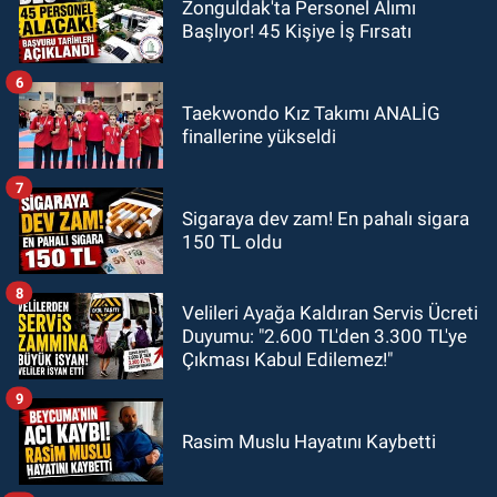
Zonguldak'ta Personel Alımı
Başlıyor! 45 Kişiye İş Fırsatı
6
Taekwondo Kız Takımı ANALİG
finallerine yükseldi
7
Sigaraya dev zam! En pahalı sigara
150 TL oldu
8
Velileri Ayağa Kaldıran Servis Ücreti
Duyumu: "2.600 TL'den 3.300 TL'ye
Çıkması Kabul Edilemez!"
9
Rasim Muslu Hayatını Kaybetti