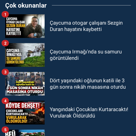
Çok okunanlar
1
Çaycuma otogar çalışanı Sezgin
Duran hayatını kaybetti
2
Çaycuma Irmağı'nda su samuru
görüntülendi
3
Dört yaşındaki oğlunun katili ile 3
gün sonra nikâh masasına oturdu
4
Yangındaki Çocukları Kurtaracaktı!
Vurularak Öldürüldü
5