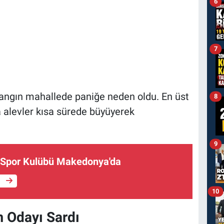
6
7
 yangın mahallede paniğe neden oldu. En üst
8
 alevler kısa sürede büyüyerek
9
u Spor Kulübü Makedonya'da
e
10
m Odayı Sardı