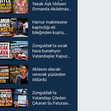
Yasak Aşk İddiası!
Ormanda Akılalmaz
İntikam Planı!
Hamur makinesine
kaptırdığı eli
bileğinden koptu;
İşçiler fenalık geçirdi
Zonguldak'ta sıcak
hava bunaltıyor:
Vatandaşlar Kapuz
Plajı'na akın etti
Ablasını alacak-
verecek yüzünden
öldürdü
Zonguldak'ta
Vatandaşı Çileden
Çıkaran Su Faturası
Şoku: 600 TL'den