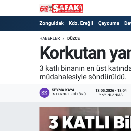
Zonguldak
Zonguldak Nöbetçi Eczaneler
Zonguldak
Kdz. Ereğli
Çaycuma
De
Kdz. Ereğli
Zonguldak Hava Durumu
HABERLER
DÜZCE
Korkutan yan
Çaycuma
Zonguldak Namaz Vakitleri
Devrek
Zonguldak Trafik Yoğunluk Haritası
3 katlı binanın en üst katınd
müdahalesiyle söndürüldü.
Kilimli
Süper Lig Puan Durumu ve Fikstür
SEYMA KAYA
13.05.2026 - 18:04
İNTERNET EDITÖRÜ
YAYINLANMA
Asayiş
Tüm Manşetler
Spor
Son Dakika Haberleri
Resmi İlan
Haber Arşivi