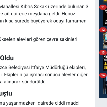
 Mahallesi Kıbrıs Sokak üzerinde bulunan 3
11
.’ye ait dairede meydana geldi. Henüz
gın kısa sürede büyüyerek odayı tamamen
12
selen alevleri gören çevre sakinleri
13
 Oldu
zce Belediyesi İtfaiye Müdürlüğü ekipleri,
i. Ekiplerin çalışması sonucu alevler diğer
14
na alınarak söndürüldü.
uştu
nma yaşanmazken, dairede ciddi maddi