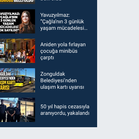
Yavuzyılmaz:
“Çağla’nın 3 günlük
yaşam mücadelesi
yok sayıldı!”
Aniden yola fırlayan
çocuğa minibüs
çarptı
Zonguldak
Belediyesi'nden
ulaşım kartı uyarısı
50 yıl hapis cezasıyla
aranıyordu, yakalandı