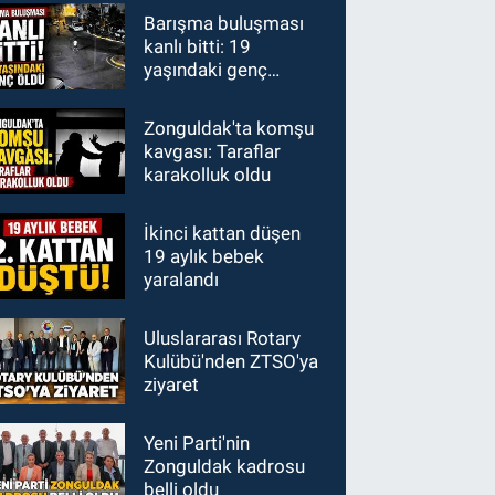
1700 TL'ye
Barışma buluşması
kanlı bitti: 19
yaşındaki genç
hayatını kaybetti
Zonguldak'ta komşu
kavgası: Taraflar
karakolluk oldu
İkinci kattan düşen
19 aylık bebek
yaralandı
Uluslararası Rotary
Kulübü'nden ZTSO'ya
ziyaret
Yeni Parti'nin
Zonguldak kadrosu
belli oldu