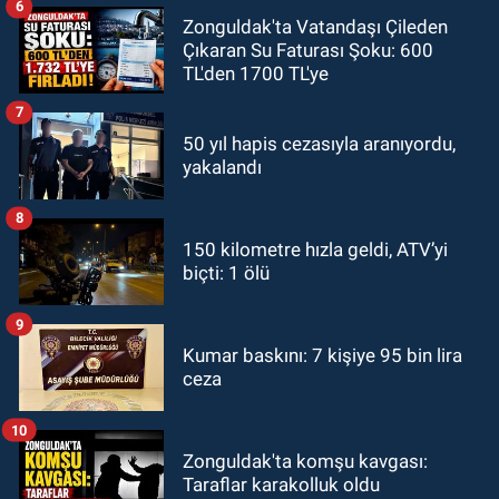
6
Zonguldak'ta Vatandaşı Çileden
Çıkaran Su Faturası Şoku: 600
TL'den 1700 TL'ye
7
50 yıl hapis cezasıyla aranıyordu,
yakalandı
8
150 kilometre hızla geldi, ATV’yi
biçti: 1 ölü
9
Kumar baskını: 7 kişiye 95 bin lira
ceza
10
Zonguldak'ta komşu kavgası:
Taraflar karakolluk oldu