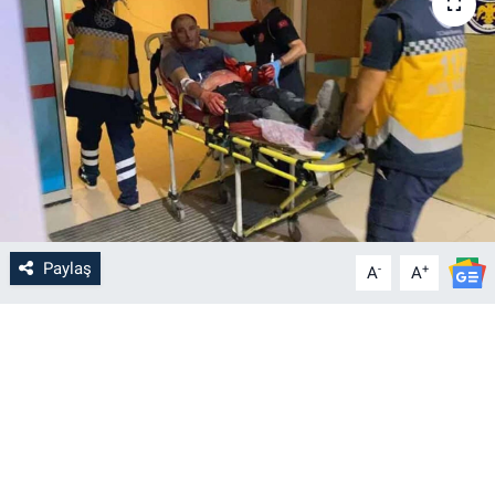
Paylaş
-
+
A
A