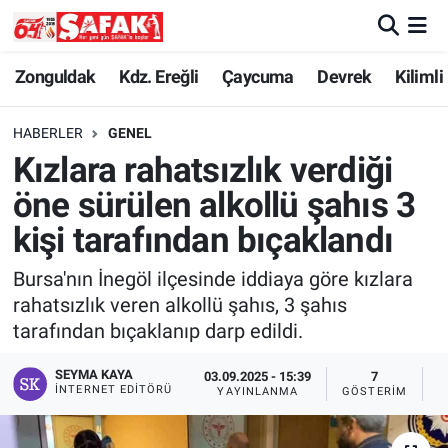
Zonguldak
Zonguldak Nöbetçi Eczaneler
Zonguldak
Kdz. Ereğli
Çaycuma
Devrek
Kilimli
Kdz. Ereğli
Zonguldak Hava Durumu
HABERLER
GENEL
Kızlara rahatsızlık verdiği
Çaycuma
Zonguldak Namaz Vakitleri
öne sürülen alkollü şahıs 3
Devrek
Zonguldak Trafik Yoğunluk Haritası
kişi tarafından bıçaklandı
Bursa'nın İnegöl ilçesinde iddiaya göre kızlara
Kilimli
Süper Lig Puan Durumu ve Fikstür
rahatsızlık veren alkollü şahıs, 3 şahıs
tarafından bıçaklanıp darp edildi.
Asayiş
Tüm Manşetler
SEYMA KAYA
03.09.2025 - 15:39
7
Spor
Son Dakika Haberleri
İNTERNET EDITÖRÜ
YAYINLANMA
GÖSTERIM
O
Resmi İlan
Haber Arşivi