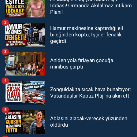
İddiası! Ormanda Akılalmaz İntikam
Planı!
2
Hamur makinesine kaptırdığı eli
bileğinden koptu; İşçiler fenalık
geçirdi
3
Aniden yola fırlayan çocuğa
minibüs çarptı
4
Zonguldak'ta sıcak hava bunaltıyor:
Vatandaşlar Kapuz Plajı'na akın etti
5
Ablasını alacak-verecek yüzünden
öldürdü