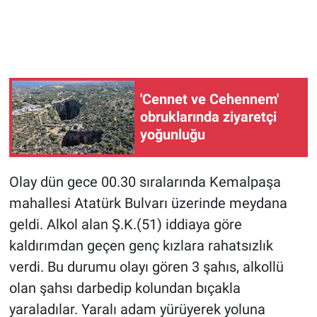
'Cennet ve Cehennem'
obruklarında ziyaretçi
yoğunluğu
Olay dün gece 00.30 sıralarında Kemalpaşa
mahallesi Atatürk Bulvarı üzerinde meydana
geldi. Alkol alan Ş.K.(51) iddiaya göre
kaldırımdan geçen genç kızlara rahatsızlık
verdi. Bu durumu olayı gören 3 şahıs, alkollü
olan şahsı darbedip kolundan bıçakla
yaraladılar. Yaralı adam yürüyerek yoluna