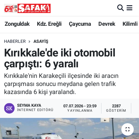
Zonguldak
Zonguldak Nöbetçi Eczaneler
Zonguldak
Kdz. Ereğli
Çaycuma
Devrek
Kilimli
Kdz. Ereğli
Zonguldak Hava Durumu
HABERLER
ASAYIŞ
Kırıkkale'de iki otomobil
Çaycuma
Zonguldak Namaz Vakitleri
çarpıştı: 6 yaralı
Devrek
Zonguldak Trafik Yoğunluk Haritası
Kırıkkale'nin Karakeçili ilçesinde iki aracın
çarpışması sonucu meydana gelen trafik
Kilimli
Süper Lig Puan Durumu ve Fikstür
kazasında 6 kişi yaralandı.
Asayiş
Tüm Manşetler
SEYMA KAYA
07.07.2026 - 23:59
2287
İNTERNET EDITÖRÜ
YAYINLANMA
GÖSTERIM
O
Spor
Son Dakika Haberleri
Resmi İlan
Haber Arşivi