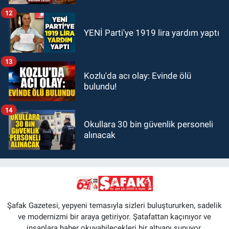
mahkum edildi!"
12
YENİ Parti'ye 1919 lira yardım yaptı
13
Kozlu'da acı olay: Evinde ölü
bulundu!
14
Okullara 30 bin güvenlik personeli
alınacak
Şafak Gazetesi, yepyeni temasıyla sizleri buluştururken, sadelik
ve modernizmi bir araya getiriyor. Şatafattan kaçınıyor ve
insanlara haber okuyabilecekleri bir altyapı sunuyor.