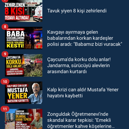
Tavuk yiyen 8 kişi zehirlendi
8
Kavgayı ayırmaya gelen
babalarından korkan kardeşler
polisi aradı: "Babamız bizi vuracak"
9
Çaycuma'da korku dolu anlar!
Jandarma, sürücüyü alevlerin
arasından kurtardı
10
Kalp krizi can aldı! Mustafa Yener
hayatını kaybetti
11
Zonguldak Öğretmenevi’nde
skandal karar tepkisi: "Emekli
öğretmenler kahve köşelerine