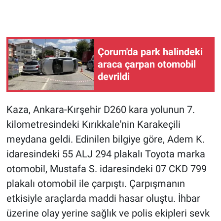
Çorum'da park halindeki
araca çarpan otomobil
devrildi
Kaza, Ankara-Kırşehir D260 kara yolunun 7.
kilometresindeki Kırıkkale'nin Karakeçili
meydana geldi. Edinilen bilgiye göre, Adem K.
idaresindeki 55 ALJ 294 plakalı Toyota marka
otomobil, Mustafa S. idaresindeki 07 CKD 799
plakalı otomobil ile çarpıştı. Çarpışmanın
etkisiyle araçlarda maddi hasar oluştu. İhbar
üzerine olay yerine sağlık ve polis ekipleri sevk