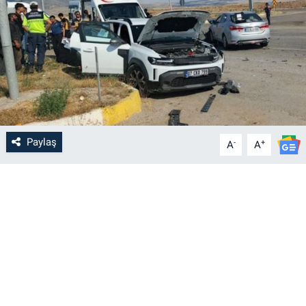
Paylaş
-
+
A
A