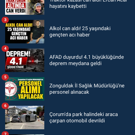
hayatını kaybetti
3
Alkol can aldı! 25 yaşındaki
gençten acı haber
4
AFAD duyurdu! 4.1 büyüklüğünde
deprem meydana geldi
5
Zonguldak İl Sağlık Müdürlüğü’ne
personel alınacak
6
Çorum'da park halindeki araca
çarpan otomobil devrildi
7