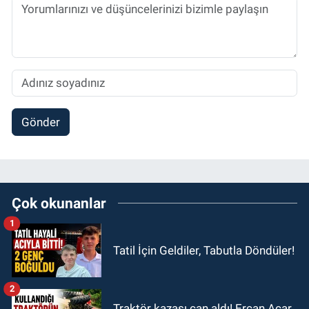
Gönder
Çok okunanlar
1
Tatil İçin Geldiler, Tabutla Döndüler!
2
Traktör kazası can aldı! Ercan Acar