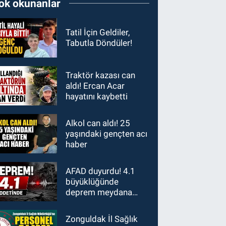
ok okunanlar
Tatil İçin Geldiler,
Tabutla Döndüler!
Traktör kazası can
aldı! Ercan Acar
hayatını kaybetti
Alkol can aldı! 25
yaşındaki gençten acı
haber
AFAD duyurdu! 4.1
büyüklüğünde
deprem meydana
geldi
Zonguldak İl Sağlık