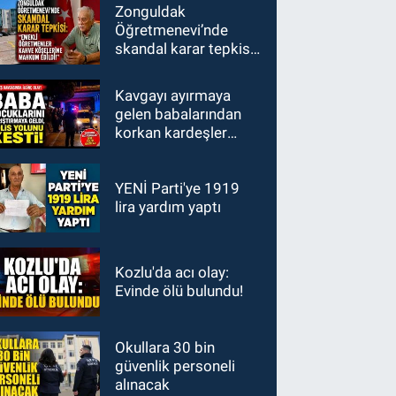
Zonguldak
Öğretmenevi’nde
skandal karar tepkisi:
"Emekli öğretmenler
kahve köşelerine
Kavgayı ayırmaya
mahkum edildi!"
gelen babalarından
korkan kardeşler
polisi aradı: "Babamız
bizi vuracak"
YENİ Parti'ye 1919
lira yardım yaptı
Kozlu'da acı olay:
Evinde ölü bulundu!
Okullara 30 bin
güvenlik personeli
alınacak