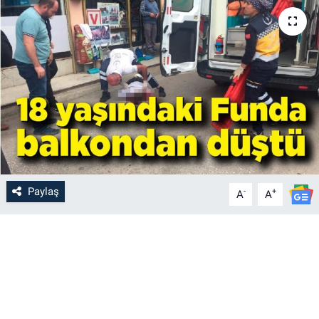
Paylaş
-
+
A
A