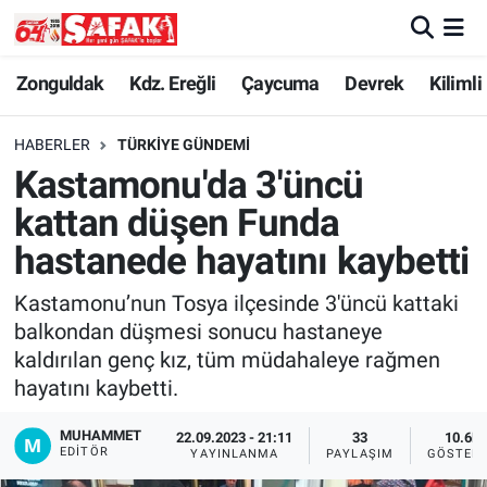
Zonguldak
Zonguldak Nöbetçi Eczaneler
Zonguldak
Kdz. Ereğli
Çaycuma
Devrek
Kilimli
Kdz. Ereğli
Zonguldak Hava Durumu
HABERLER
TÜRKIYE GÜNDEMI
Kastamonu'da 3'üncü
Çaycuma
Zonguldak Namaz Vakitleri
kattan düşen Funda
Devrek
Zonguldak Trafik Yoğunluk Haritası
hastanede hayatını kaybetti
Kastamonu’nun Tosya ilçesinde 3'üncü kattaki
Kilimli
Süper Lig Puan Durumu ve Fikstür
balkondan düşmesi sonucu hastaneye
kaldırılan genç kız, tüm müdahaleye rağmen
Asayiş
Tüm Manşetler
hayatını kaybetti.
Spor
Son Dakika Haberleri
MUHAMMET
22.09.2023 - 21:11
33
10.6K
EDITÖR
YAYINLANMA
PAYLAŞIM
GÖSTER
Resmi İlan
Haber Arşivi