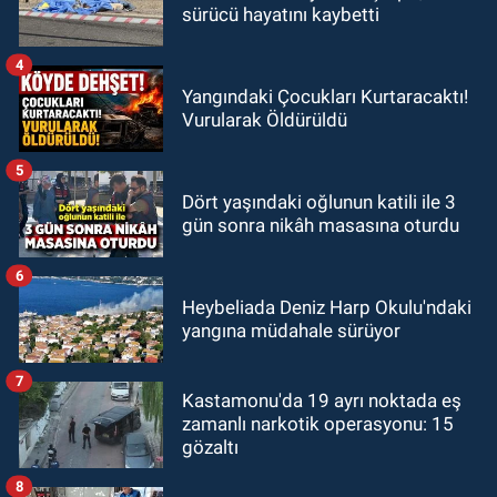
sürücü hayatını kaybetti
4
Yangındaki Çocukları Kurtaracaktı!
Vurularak Öldürüldü
5
Dört yaşındaki oğlunun katili ile 3
gün sonra nikâh masasına oturdu
6
Heybeliada Deniz Harp Okulu'ndaki
yangına müdahale sürüyor
7
Kastamonu'da 19 ayrı noktada eş
zamanlı narkotik operasyonu: 15
gözaltı
8