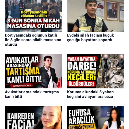
Dört yaşındaki oğlunun katili
Evdeki silah faciası küçük
ile 3 gün sonra nikâh masasına
çocuğu hayattan kopardı
oturdu
Avukatlar arasındaki tartışma
Koruma altındaki 5 yaban
kanlı bitti
keçisini avlayanlara ceza