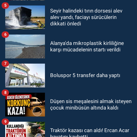
5
Seyir halindeki tırın dorsesi alev
alev yandı, faciayı sürücülerin
dikkati önledi
6
Alanya'da mikroplastik kirliliğine
karşı mücadelenin startı verildi
7
Boluspor 5 transfer daha yaptı
8
Düşen sis meşalesini almak isteyen
çocuk minibüsün altında kaldı
9
Traktör kazası can aldı! Ercan Acar
hayatını kaybetti