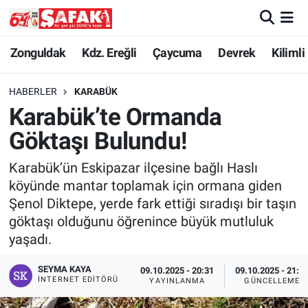
Zonguldak
Zonguldak Nöbetçi Eczaneler
Zonguldak
Kdz. Ereğli
Çaycuma
Devrek
Kilimli
Kdz. Ereğli
Zonguldak Hava Durumu
HABERLER
KARABÜK
Karabük’te Ormanda
Çaycuma
Zonguldak Namaz Vakitleri
Göktaşı Bulundu!
Devrek
Zonguldak Trafik Yoğunluk Haritası
Karabük’ün Eskipazar ilçesine bağlı Haslı
köyünde mantar toplamak için ormana giden
Kilimli
Süper Lig Puan Durumu ve Fikstür
Şenol Diktepe, yerde fark ettiği sıradışı bir taşın
göktaşı olduğunu öğrenince büyük mutluluk
Asayiş
Tüm Manşetler
yaşadı.
Spor
Son Dakika Haberleri
SEYMA KAYA
09.10.2025 - 20:31
09.10.2025 - 21:2
İNTERNET EDITÖRÜ
YAYINLANMA
GÜNCELLEME
Resmi İlan
Haber Arşivi