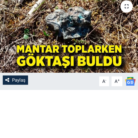
Paylaş
-
+
A
A