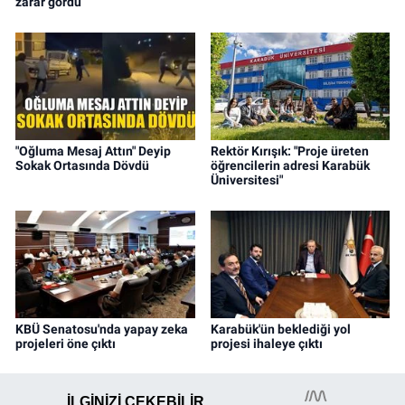
zarar gördü
"Oğluma Mesaj Attın" Deyip
Rektör Kırışık: "Proje üreten
Sokak Ortasında Dövdü
öğrencilerin adresi Karabük
Üniversitesi"
KBÜ Senatosu'nda yapay zeka
Karabük'ün beklediği yol
projeleri öne çıktı
projesi ihaleye çıktı