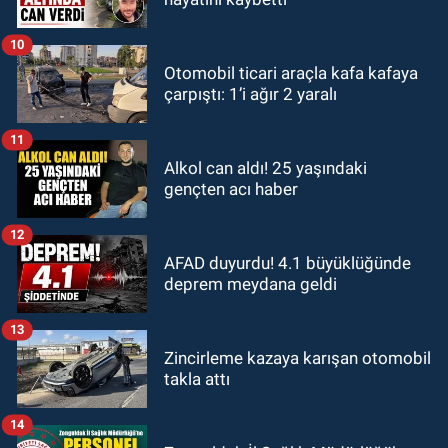
10
Otomobil ticari araçla kafa kafaya
çarpıştı: 1’i ağır 2 yaralı
11
Alkol can aldı! 25 yaşındaki
gençten acı haber
12
AFAD duyurdu! 4.1 büyüklüğünde
deprem meydana geldi
13
Zincirleme kazaya karışan otomobil
takla attı
14