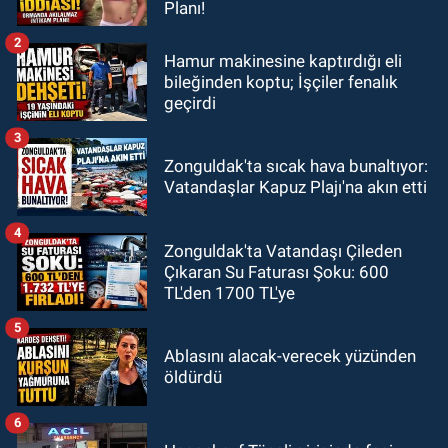
Planı!
2
Hamur makinesine kaptırdığı eli
bileğinden koptu; İşçiler fenalık
geçirdi
3
Zonguldak'ta sıcak hava bunaltıyor:
Vatandaşlar Kapuz Plajı'na akın etti
4
Zonguldak'ta Vatandaşı Çileden
Çıkaran Su Faturası Şoku: 600
TL'den 1700 TL'ye
5
Ablasını alacak-verecek yüzünden
öldürdü
6