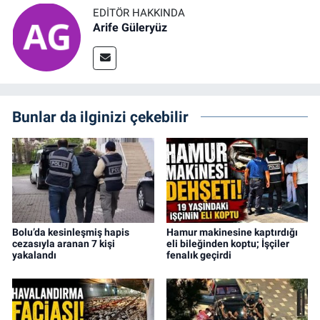
EDITÖR HAKKINDA
Arife Güleryüz
Bunlar da ilginizi çekebilir
Bolu’da kesinleşmiş hapis
Hamur makinesine kaptırdığı
cezasıyla aranan 7 kişi
eli bileğinden koptu; İşçiler
yakalandı
fenalık geçirdi