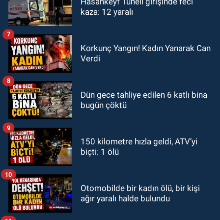
Hasankeyf Tüneli girişinde feci
kaza: 12 yaralı
7
Korkunç Yangın! Kadın Yanarak Can
Verdi
8
Dün gece tahliye edilen 6 katlı bina
bugün çöktü
9
150 kilometre hızla geldi, ATV’yi
biçti: 1 ölü
10
Otomobilde bir kadın ölü, bir kişi
ağır yaralı halde bulundu