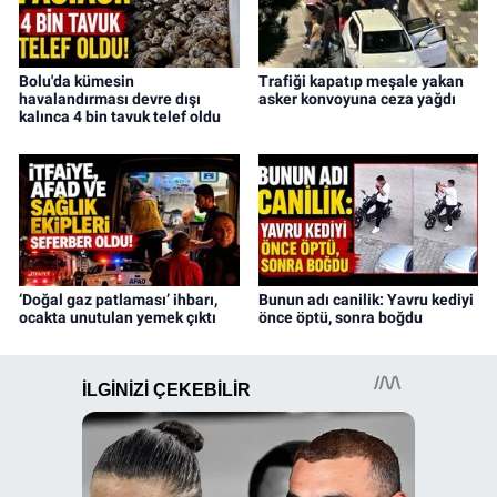
Bolu'da kümesin
Trafiği kapatıp meşale yakan
havalandırması devre dışı
asker konvoyuna ceza yağdı
kalınca 4 bin tavuk telef oldu
‘Doğal gaz patlaması’ ihbarı,
Bunun adı canilik: Yavru kediyi
ocakta unutulan yemek çıktı
önce öptü, sonra boğdu