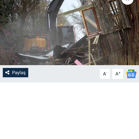
Paylaş
-
+
A
A