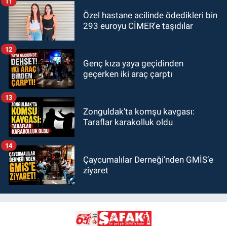
11
Özel hastane acilinde ödedikleri bin
293 euroyu CİMER'e taşıdılar
12
Genç kıza yaya geçidinden
geçerken iki araç çarptı
13
Zonguldak'ta komşu kavgası:
Taraflar karakolluk oldu
14
Çaycumalılar Derneği’nden GMİS’e
ziyaret