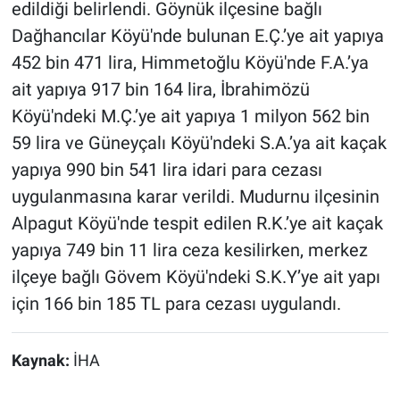
edildiği belirlendi. Göynük ilçesine bağlı
Dağhancılar Köyü'nde bulunan E.Ç.’ye ait yapıya
452 bin 471 lira, Himmetoğlu Köyü'nde F.A.’ya
ait yapıya 917 bin 164 lira, İbrahimözü
Köyü'ndeki M.Ç.’ye ait yapıya 1 milyon 562 bin
59 lira ve Güneyçalı Köyü'ndeki S.A.’ya ait kaçak
yapıya 990 bin 541 lira idari para cezası
uygulanmasına karar verildi. Mudurnu ilçesinin
Alpagut Köyü'nde tespit edilen R.K.’ye ait kaçak
yapıya 749 bin 11 lira ceza kesilirken, merkez
ilçeye bağlı Gövem Köyü'ndeki S.K.Y’ye ait yapı
için 166 bin 185 TL para cezası uygulandı.
Kaynak:
İHA