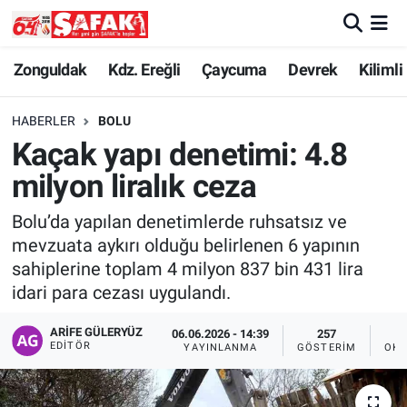
Zonguldak
Zonguldak Nöbetçi Eczaneler
Zonguldak
Kdz. Ereğli
Çaycuma
Devrek
Kilimli
Kdz. Ereğli
Zonguldak Hava Durumu
HABERLER
BOLU
Kaçak yapı denetimi: 4.8
Çaycuma
Zonguldak Namaz Vakitleri
milyon liralık ceza
Devrek
Zonguldak Trafik Yoğunluk Haritası
Bolu’da yapılan denetimlerde ruhsatsız ve
mevzuata aykırı olduğu belirlenen 6 yapının
Kilimli
Süper Lig Puan Durumu ve Fikstür
sahiplerine toplam 4 milyon 837 bin 431 lira
idari para cezası uygulandı.
Asayiş
Tüm Manşetler
ARIFE GÜLERYÜZ
06.06.2026 - 14:39
257
Spor
Son Dakika Haberleri
EDITÖR
YAYINLANMA
GÖSTERIM
OKU
Resmi İlan
Haber Arşivi