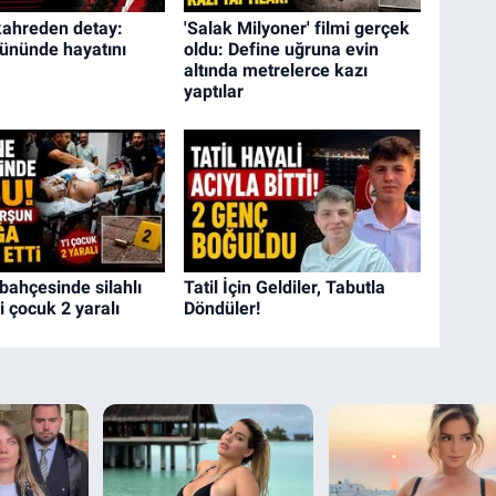
ahreden detay:
'Salak Milyoner' filmi gerçek
ününde hayatını
oldu: Define uğruna evin
altında metrelerce kazı
yaptılar
bahçesinde silahlı
Tatil İçin Geldiler, Tabutla
'i çocuk 2 yaralı
Döndüler!