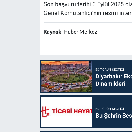
Son başvuru tarihi 3 Eylül 2025 o
Genel Komutanlığı’nın resmi inter
Kaynak:
Haber Merkezi
EDITÖRÜN SEÇTIĞI
Diyarbakır Ek
Dinamikleri
EDITÖRÜN SEÇTIĞI
Bu Şehrin Sess