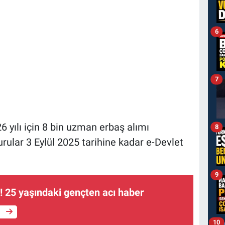
6
7
yılı için 8 bin uzman erbaş alımı
8
urular 3 Eylül 2025 tarihine kadar e-Devlet
9
ı! 25 yaşındaki gençten acı haber
e
10