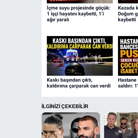
İçme suyu projesinde göçük:
Kazada k
1 işçi hayatını kaybetti, 1’i
Doğum g
ağır yaralı
kaybetti
Kaskı başından çıktı,
Hastane 
kaldırıma çarparak can verdi
saldırı: 1