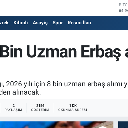
DOL
47,7
EUR
vrek
Kilimli
Asayiş
Spor
Resmi İlan
55,2
STE
64,4
GRA
Bin Uzman Erbaş a
6660
BİS
13.7
BIT
64.9
2026 yılı için 8 bin uzman erbaş alımı y
den alınacak.
2
2156
1 DK
PAYLAŞIM
GÖSTERIM
OKUNMA SÜRESI