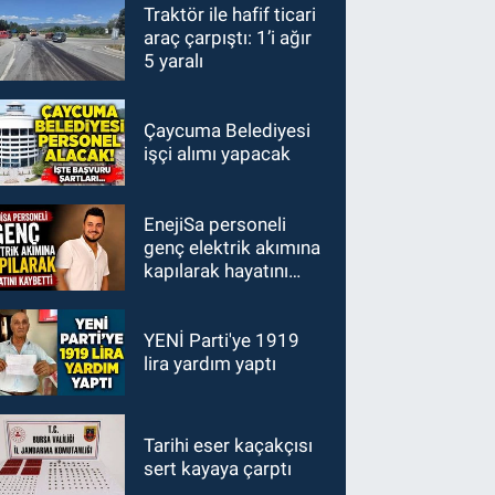
Traktör ile hafif ticari
araç çarpıştı: 1’i ağır
5 yaralı
Çaycuma Belediyesi
işçi alımı yapacak
EnejiSa personeli
genç elektrik akımına
kapılarak hayatını
kaybetti
YENİ Parti'ye 1919
lira yardım yaptı
Tarihi eser kaçakçısı
sert kayaya çarptı