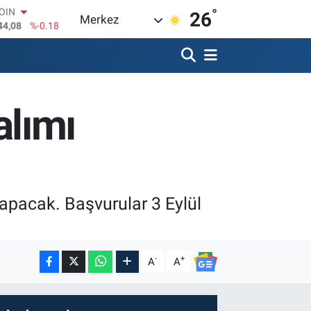
°
AR
26
Merkez
436
%0.18
O
510
%0.32
RLİN
811
%0.38
M ALTIN
lımı
.55
%0.03
T100
79
%-14
COIN
44,08
%-0.18
apacak. Başvurular 3 Eylül
-
+
A
A