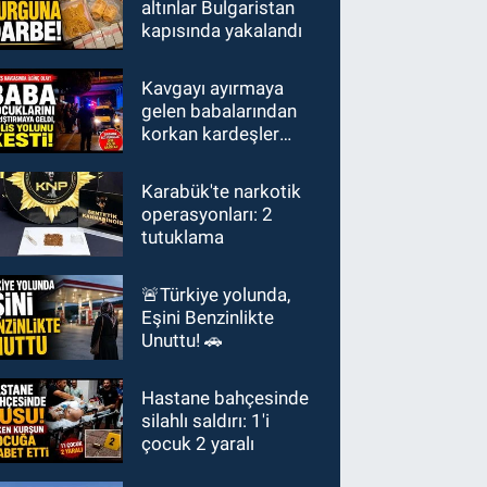
altınlar Bulgaristan
kapısında yakalandı
Kavgayı ayırmaya
gelen babalarından
korkan kardeşler
polisi aradı: "Babamız
bizi vuracak"
Karabük'te narkotik
operasyonları: 2
tutuklama
🚨Türkiye yolunda,
Eşini Benzinlikte
Unuttu! 🚗
Hastane bahçesinde
silahlı saldırı: 1'i
çocuk 2 yaralı