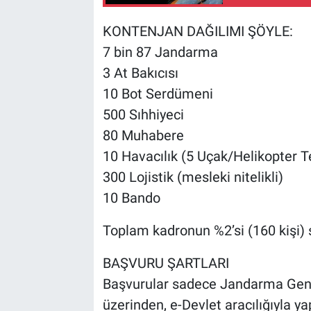
KONTENJAN DAĞILIMI ŞÖYLE:
7 bin 87 Jandarma
3 At Bakıcısı
10 Bot Serdümeni
500 Sıhhiyeci
80 Muhabere
10 Havacılık (5 Uçak/Helikopter Te
300 Lojistik (mesleki nitelikli)
10 Bando
Toplam kadronun %2’si (160 kişi) ş
BAŞVURU ŞARTLARI
Başvurular sadece Jandarma Gene
üzerinden, e-Devlet aracılığıyla ya