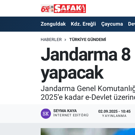
Zonguldak
Zonguldak Nöbetçi Eczaneler
Zonguldak
Kdz. Ereğli
Çaycuma
De
Kdz. Ereğli
Zonguldak Hava Durumu
HABERLER
TÜRKIYE GÜNDEMI
Jandarma 8 
Çaycuma
Zonguldak Namaz Vakitleri
yapacak
Devrek
Zonguldak Trafik Yoğunluk Haritası
Kilimli
Süper Lig Puan Durumu ve Fikstür
Jandarma Genel Komutanlığı, 
2025’e kadar e-Devlet üzerin
Asayiş
Tüm Manşetler
SEYMA KAYA
02.09.2025 - 10:45
Spor
Son Dakika Haberleri
İNTERNET EDITÖRÜ
YAYINLANMA
Resmi İlan
Haber Arşivi