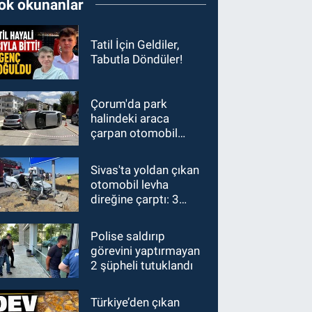
ok okunanlar
Tatil İçin Geldiler,
Tabutla Döndüler!
Çorum'da park
halindeki araca
çarpan otomobil
devrildi
Sivas'ta yoldan çıkan
otomobil levha
direğine çarptı: 3
yaralı
Polise saldırıp
görevini yaptırmayan
2 şüpheli tutuklandı
Türkiye’den çıkan