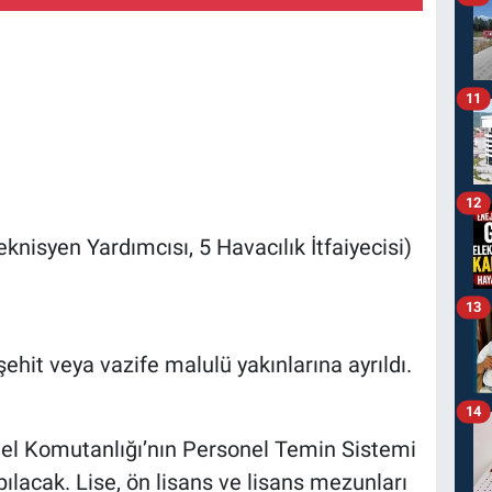
11
12
knisyen Yardımcısı, 5 Havacılık İtfaiyecisi)
13
ehit veya vazife malulü yakınlarına ayrıldı.
14
l Komutanlığı’nın Personel Temin Sistemi
pılacak. Lise, ön lisans ve lisans mezunları