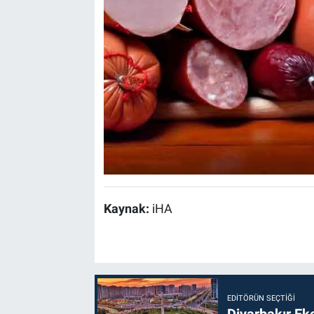
Kaynak:
iHA
EDITÖRÜN SEÇTIĞI
Diyarbakır Ek