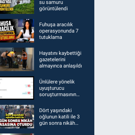
su samuru
görüntülendi
Fuhuşa aracılık
operasyonunda 7
tutuklama
Hayatını kaybettiği
gazetelerini
almayınca anlaşıldı
Ünlülere yönelik
uyuşturucu
soruşturmasının
şüphelisi Koray Beşli
tutuklandı
Dört yaşındaki
oğlunun katili ile 3
gün sonra nikâh
masasına oturdu