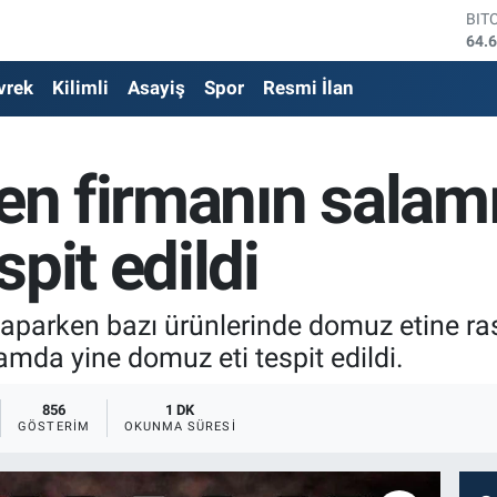
DO
47,
EU
vrek
Kilimli
Asayiş
Spor
Resmi İlan
55,
STE
64,
GRA
ren firmanın salam
650
BİS
13.
pit edildi
BIT
64.
parken bazı ürünlerinde domuz etine rast
mda yine domuz eti tespit edildi.
856
1 DK
GÖSTERIM
OKUNMA SÜRESI