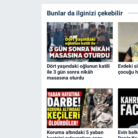
Bunlar da ilginizi çekebilir
Dört yaşındaki oğlunun katili
Evdeki si
ile 3 gün sonra nikâh
çocuğu h
masasına oturdu
Koruma altındaki 5 yaban
Evin bal