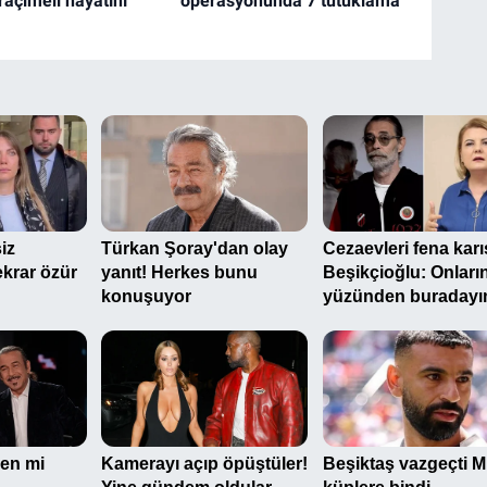
raçimeli hayatını
operasyonunda 7 tutuklama