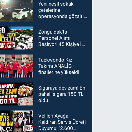
Yeni nesil sokak
çetelerine
operasyonda gözaltı
sayısı 12’ye yükseldi
Zonguldak'ta
Personel Alımı
Başlıyor! 45 Kişiye İş
Fırsatı
Taekwondo Kız
Takımı ANALİG
finallerine yükseldi
Sigaraya dev zam! En
pahalı sigara 150 TL
oldu
Velileri Ayağa
Kaldıran Servis Ücreti
Duyumu: "2.600