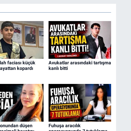
lah faciası küçük
Avukatlar arasındaki tartışma
ayattan kopardı
kanlı bitti
konundan düşen
Fuhuşa aracılık