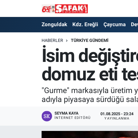
Zonguldak
Zonguldak Nöbetçi Eczaneler
Zonguldak
Kdz. Ereğli
Çaycuma
De
Kdz. Ereğli
Zonguldak Hava Durumu
HABERLER
TÜRKIYE GÜNDEMI
İsim değişti
Çaycuma
Zonguldak Namaz Vakitleri
domuz eti tes
Devrek
Zonguldak Trafik Yoğunluk Haritası
Kilimli
Süper Lig Puan Durumu ve Fikstür
"Gurme" markasıyla üretim ya
adıyla piyasaya sürdüğü sala
Asayiş
Tüm Manşetler
SEYMA KAYA
01.08.2025 - 23:24
Spor
Son Dakika Haberleri
İNTERNET EDITÖRÜ
YAYINLANMA
Resmi İlan
Haber Arşivi