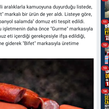
li aralıklarla kamuoyuna duyurduğu listede,
t" markalı bir ürün de yer aldı. Listeye göre,
panyol salamda" domuz eti tespit edildi.
11
u işletmenin daha önce "Gurme" markasıyla
 eti içerdiği gerekçesiyle ifşa edildiği,
ne giderek "Bifet" markasıyla üretime
12
13
14