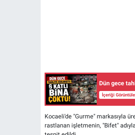
Dün gece tahl
İçeriği Görüntül
Kocaeli'de "Gurme" markasıyla ür
rastlanan işletmenin, "Bifet" adı
tespit edildi.