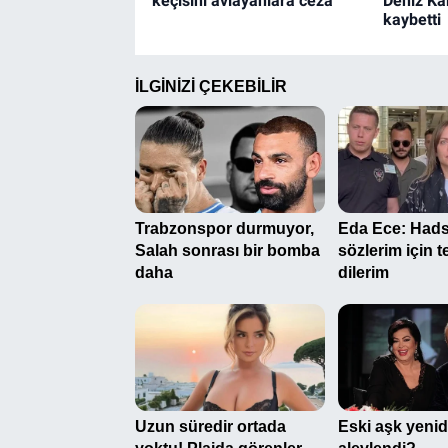
keçisini avlayanlara ceza
Deniz Ka
kaybetti