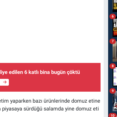
6
7
8
iye edilen 6 katlı bina bugün çöktü
e
9
etim yaparken bazı ürünlerinde domuz etine
yla piyasaya sürdüğü salamda yine domuz eti
10