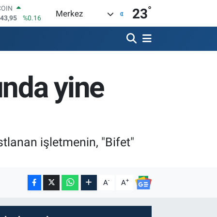
°
LAR
23
Merkez
6704
%0
RO
0406
%-0.08
RLİN
2143
%0
M ALTIN
ında yine
0.87
%0.12
T100
799
%70
COIN
643,95
%0.16
lanan işletmenin, "Bifet"
-
+
A
A