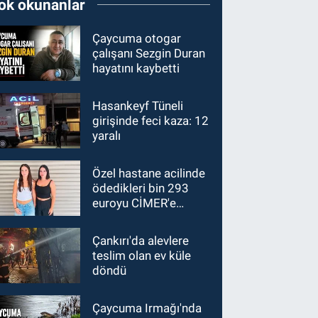
ok okunanlar
Çaycuma otogar
çalışanı Sezgin Duran
hayatını kaybetti
Hasankeyf Tüneli
girişinde feci kaza: 12
yaralı
Özel hastane acilinde
ödedikleri bin 293
euroyu CİMER'e
taşıdılar
Çankırı'da alevlere
teslim olan ev küle
döndü
Çaycuma Irmağı'nda