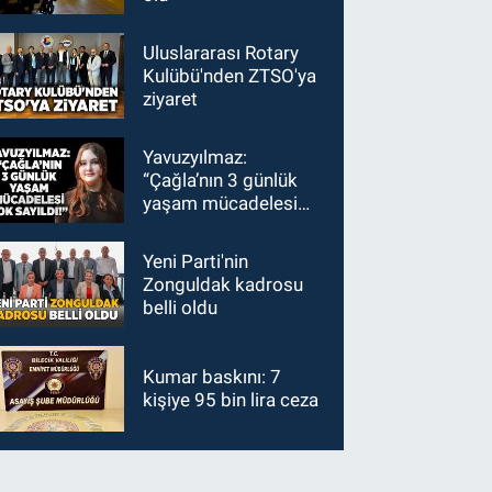
Uluslararası Rotary
Kulübü'nden ZTSO'ya
ziyaret
Yavuzyılmaz:
“Çağla’nın 3 günlük
yaşam mücadelesi
yok sayıldı!”
Yeni Parti'nin
Zonguldak kadrosu
belli oldu
Kumar baskını: 7
kişiye 95 bin lira ceza