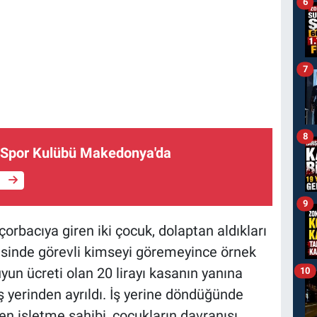
6
7
8
u Spor Kulübü Makedonya'da
e
9
orbacıya giren iki çocuk, dolaptan aldıkları
erisinde görevli kimseyi göremeyince örnek
uyun ücreti olan 20 lirayı kasanın yanına
10
iş yerinden ayrıldı. İş yerine döndüğünde
yen işletme sahibi, çocukların davranışı