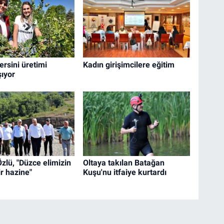
rsini üretimi
Kadın girişimcilere eğitim
şıyor
zlü, "Düzce elimizin
Oltaya takılan Batağan
ir hazine"
Kuşu'nu itfaiye kurtardı