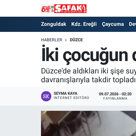
Zonguldak
Zonguldak Nöbetçi Eczaneler
Zonguldak
Kdz. Ereğli
Çaycuma
De
Kdz. Ereğli
Zonguldak Hava Durumu
HABERLER
DÜZCE
İki çocuğun d
Çaycuma
Zonguldak Namaz Vakitleri
Devrek
Zonguldak Trafik Yoğunluk Haritası
Düzce'de aldıkları iki şişe s
davranışlarıyla takdir topladı
Kilimli
Süper Lig Puan Durumu ve Fikstür
SEYMA KAYA
09.07.2026 - 02:20
İNTERNET EDITÖRÜ
YAYINLANMA
Asayiş
Tüm Manşetler
Spor
Son Dakika Haberleri
Resmi İlan
Haber Arşivi