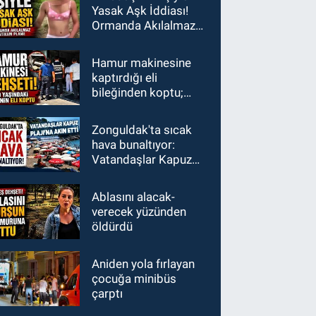
Yasak Aşk İddiası!
Ormanda Akılalmaz
İntikam Planı!
Hamur makinesine
kaptırdığı eli
bileğinden koptu;
İşçiler fenalık geçirdi
Zonguldak'ta sıcak
hava bunaltıyor:
Vatandaşlar Kapuz
Plajı'na akın etti
Ablasını alacak-
verecek yüzünden
öldürdü
Aniden yola fırlayan
çocuğa minibüs
çarptı