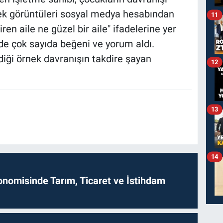
rek görüntüleri sosyal medya hesabından
11
iren aile ne güzel bir aile" ifadelerine yer
de çok sayıda beğeni ve yorum aldı.
diği örnek davranışın takdire şayan
12
13
14
onomisinde Tarım, Ticaret ve İstihdam