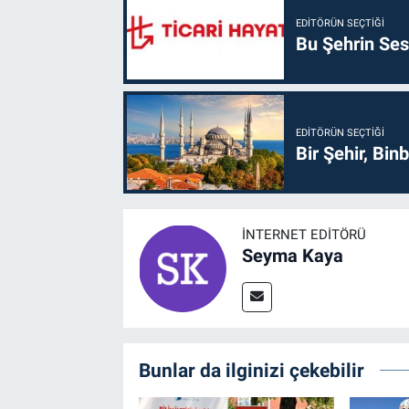
EDITÖRÜN SEÇTIĞI
Bu Şehrin Sess
EDITÖRÜN SEÇTIĞI
Bir Şehir, Binb
İNTERNET EDITÖRÜ
Seyma Kaya
Bunlar da ilginizi çekebilir