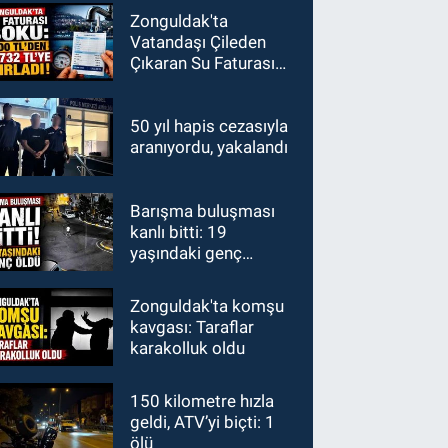
Zonguldak'ta
Vatandaşı Çileden
Çıkaran Su Faturası
Şoku: 600 TL'den
1700 TL'ye
50 yıl hapis cezasıyla
aranıyordu, yakalandı
Barışma buluşması
kanlı bitti: 19
yaşındaki genç
hayatını kaybetti
Zonguldak'ta komşu
kavgası: Taraflar
karakolluk oldu
150 kilometre hızla
geldi, ATV’yi biçti: 1
ölü