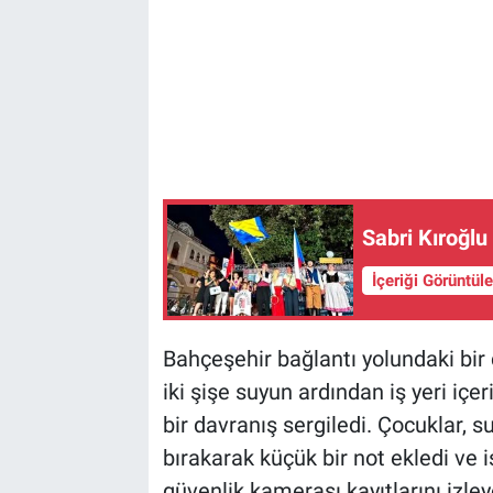
Sabri Kıroğl
İçeriği Görüntül
Bahçeşehir bağlantı yolundaki bir ç
iki şişe suyun ardından iş yeri iç
bir davranış sergiledi. Çocuklar, s
bırakarak küçük bir not ekledi ve 
güvenlik kamerası kayıtlarını izle