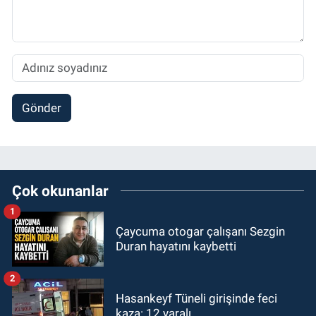
Gönder
Çok okunanlar
1
Çaycuma otogar çalışanı Sezgin
Duran hayatını kaybetti
2
Hasankeyf Tüneli girişinde feci
kaza: 12 yaralı