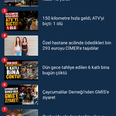
3
150 kilometre hızla geldi, ATV’yi
biçti: 1 ölü
4
Özel hastane acilinde ödedikleri bin
293 euroyu CİMER'e taşıdılar
5
Dün gece tahliye edilen 6 katlı bina
bugün çöktü
6
Çaycumalılar Derneği’nden GMİS’e
ziyaret
7