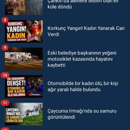
Çankırı'da alevlere teslim olan ev
küle döndü
8
Korkunç Yangın! Kadın Yanarak Can
Verdi
9
Eski belediye başkanının yeğeni
motosiklet kazasında hayatını
kaybetti
10
Otomobilde bir kadın ölü, bir kişi
ağır yaralı halde bulundu
11
Çaycuma Irmağı'nda su samuru
görüntülendi