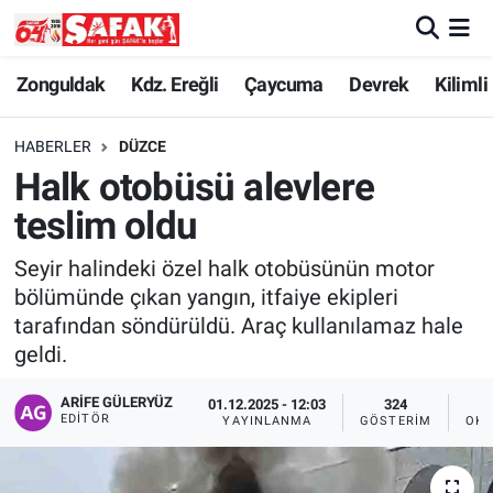
Zonguldak
Zonguldak Nöbetçi Eczaneler
Zonguldak
Kdz. Ereğli
Çaycuma
Devrek
Kilimli
Kdz. Ereğli
Zonguldak Hava Durumu
HABERLER
DÜZCE
Halk otobüsü alevlere
Çaycuma
Zonguldak Namaz Vakitleri
teslim oldu
Devrek
Zonguldak Trafik Yoğunluk Haritası
Seyir halindeki özel halk otobüsünün motor
bölümünde çıkan yangın, itfaiye ekipleri
Kilimli
Süper Lig Puan Durumu ve Fikstür
tarafından söndürüldü. Araç kullanılamaz hale
geldi.
Asayiş
Tüm Manşetler
ARIFE GÜLERYÜZ
01.12.2025 - 12:03
324
Spor
Son Dakika Haberleri
EDITÖR
YAYINLANMA
GÖSTERIM
OKU
Resmi İlan
Haber Arşivi