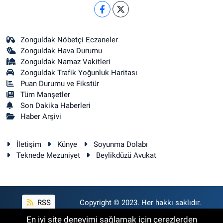
Zonguldak Nöbetçi Eczaneler
Zonguldak Hava Durumu
Zonguldak Namaz Vakitleri
Zonguldak Trafik Yoğunluk Haritası
Puan Durumu ve Fikstür
Tüm Manşetler
Son Dakika Haberleri
Haber Arşivi
İletişim
Künye
Soyunma Dolabı
Teknede Mezuniyet
Beylikdüzü Avukat
RSS
Copyright © 2023. Her hakkı saklıdır.
En iyi site deneyimi sağlamak için çerezlerden