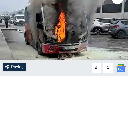
Paylaş
-
+
A
A