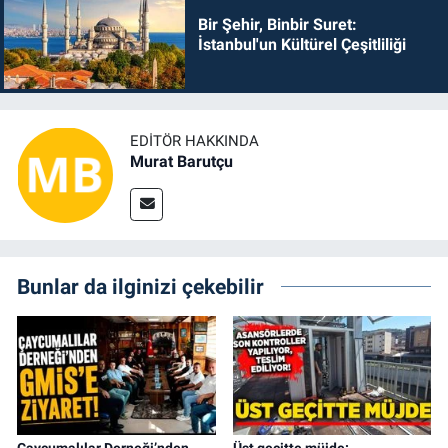
Bir Şehir, Binbir Suret:
İstanbul'un Kültürel Çeşitliliği
EDITÖR HAKKINDA
Murat Barutçu
Bunlar da ilginizi çekebilir
Çaycumalılar Derneği’nden
Üst geçitte müjde: