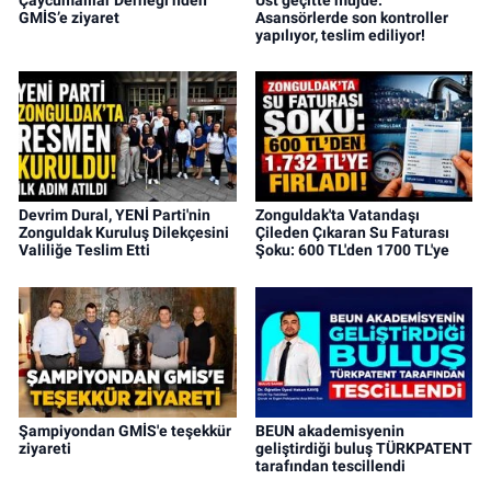
GMİS’e ziyaret
Asansörlerde son kontroller
yapılıyor, teslim ediliyor!
Devrim Dural, YENİ Parti'nin
Zonguldak'ta Vatandaşı
Zonguldak Kuruluş Dilekçesini
Çileden Çıkaran Su Faturası
Valiliğe Teslim Etti
Şoku: 600 TL'den 1700 TL'ye
Şampiyondan GMİS'e teşekkür
BEUN akademisyenin
ziyareti
geliştirdiği buluş TÜRKPATENT
tarafından tescillendi