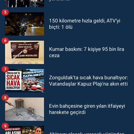
5
150 kilometre hızla geldi, ATV’yi
biçti: 1 ölü
6
Kumar baskını: 7 kişiye 95 bin lira
ceza
7
Zonguldak'ta sıcak hava bunaltıyor:
Vatandaşlar Kapuz Plajı'na akın etti
8
Evin bahçesine giren yılan itfaiyeyi
harekete geçirdi
9