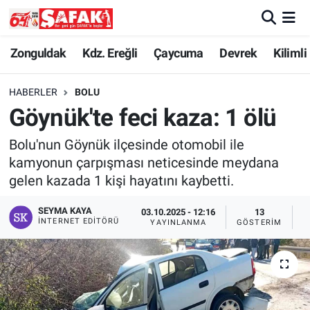
Zonguldak
Zonguldak Nöbetçi Eczaneler
Zonguldak
Kdz. Ereğli
Çaycuma
Devrek
Kilimli
Kdz. Ereğli
Zonguldak Hava Durumu
HABERLER
BOLU
Göynük'te feci kaza: 1 ölü
Çaycuma
Zonguldak Namaz Vakitleri
Bolu'nun Göynük ilçesinde otomobil ile
Devrek
Zonguldak Trafik Yoğunluk Haritası
kamyonun çarpışması neticesinde meydana
gelen kazada 1 kişi hayatını kaybetti.
Kilimli
Süper Lig Puan Durumu ve Fikstür
SEYMA KAYA
03.10.2025 - 12:16
13
İNTERNET EDITÖRÜ
YAYINLANMA
GÖSTERIM
O
Asayiş
Tüm Manşetler
Spor
Son Dakika Haberleri
Resmi İlan
Haber Arşivi