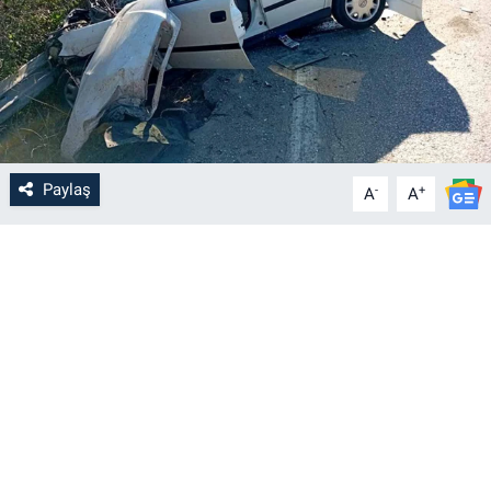
Paylaş
-
+
A
A