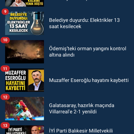
9
Belediye duyurdu: Elektrikler 13
saat kesilecek
10
Ödemiş’teki orman yangını kontrol
altına alındı
11
Muzaffer Eseroğlu hayatını kaybetti
12
Galatasaray, hazırlık maçında
Villarreal'e 2-1 yenildi
13
İYİ Parti Balıkesir Milletvekili