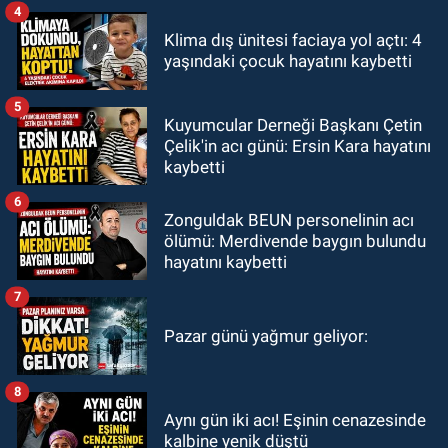
4
Klima dış ünitesi faciaya yol açtı: 4
yaşındaki çocuk hayatını kaybetti
5
Kuyumcular Derneği Başkanı Çetin
Çelik'in acı günü: Ersin Kara hayatını
kaybetti
6
Zonguldak BEUN personelinin acı
ölümü: Merdivende baygın bulundu
hayatını kaybetti
7
Pazar günü yağmur geliyor:
8
Aynı gün iki acı! Eşinin cenazesinde
kalbine yenik düştü