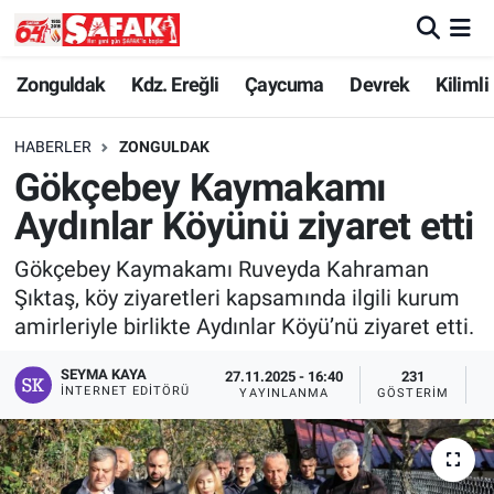
Zonguldak
Zonguldak Nöbetçi Eczaneler
Zonguldak
Kdz. Ereğli
Çaycuma
Devrek
Kilimli
Kdz. Ereğli
Zonguldak Hava Durumu
HABERLER
ZONGULDAK
Gökçebey Kaymakamı
Çaycuma
Zonguldak Namaz Vakitleri
Aydınlar Köyünü ziyaret etti
Devrek
Zonguldak Trafik Yoğunluk Haritası
Gökçebey Kaymakamı Ruveyda Kahraman
Şıktaş, köy ziyaretleri kapsamında ilgili kurum
Kilimli
Süper Lig Puan Durumu ve Fikstür
amirleriyle birlikte Aydınlar Köyü’nü ziyaret etti.
Asayiş
Tüm Manşetler
SEYMA KAYA
27.11.2025 - 16:40
231
İNTERNET EDITÖRÜ
YAYINLANMA
GÖSTERIM
O
Spor
Son Dakika Haberleri
Resmi İlan
Haber Arşivi