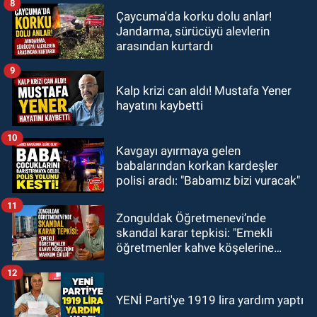
8
Çaycuma'da korku dolu anlar!
Jandarma, sürücüyü alevlerin
arasından kurtardı
9
Kalp krizi can aldı! Mustafa Yener
hayatını kaybetti
10
Kavgayı ayırmaya gelen
babalarından korkan kardeşler
polisi aradı: "Babamız bizi vuracak"
11
Zonguldak Öğretmenevi’nde
skandal karar tepkisi: "Emekli
öğretmenler kahve köşelerine
mahkum edildi!"
12
YENİ Parti'ye 1919 lira yardım yaptı