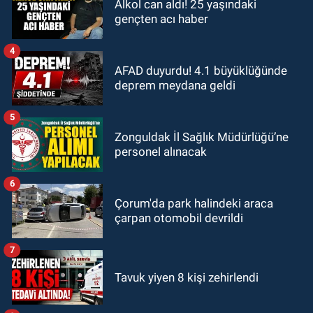
Alkol can aldı! 25 yaşındaki
gençten acı haber
4
AFAD duyurdu! 4.1 büyüklüğünde
deprem meydana geldi
5
Zonguldak İl Sağlık Müdürlüğü’ne
personel alınacak
6
Çorum'da park halindeki araca
çarpan otomobil devrildi
7
Tavuk yiyen 8 kişi zehirlendi