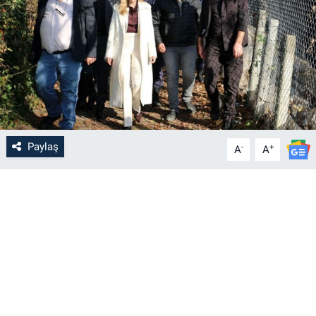
Paylaş
-
+
A
A