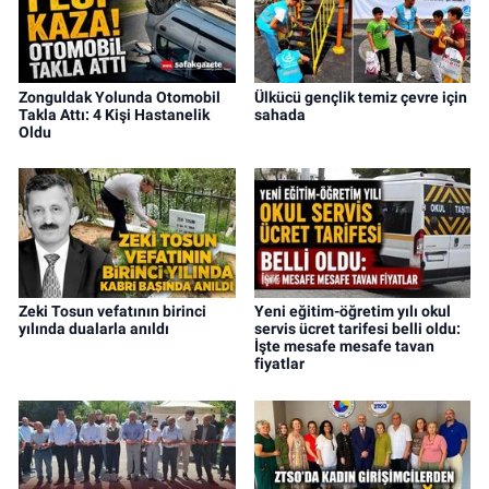
Zonguldak Yolunda Otomobil
Ülkücü gençlik temiz çevre için
Takla Attı: 4 Kişi Hastanelik
sahada
Oldu
Zeki Tosun vefatının birinci
Yeni eğitim-öğretim yılı okul
yılında dualarla anıldı
servis ücret tarifesi belli oldu:
İşte mesafe mesafe tavan
fiyatlar