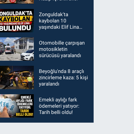
Zonguldak'ta
kaybolan 10
yaşındaki Elif Lina
bulundu
Otomobille çarpışan
motosikletin
sürücüsü yaralandı
Beyoğlu'nda 8 araçlı
zincirleme kaza: 5 kişi
yaralandı
Emekli aylığı fark
ödemeleri yatıyor:
Tarih belli oldu!