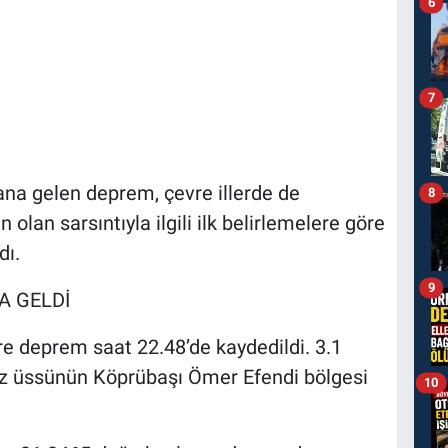
6
7
a gelen deprem, çevre illerde de
8
 olan sarsıntıyla ilgili ilk belirlemelere göre
dı.
9
A GELDİ
re deprem saat 22.48’de kaydedildi. 3.1
ez üssünün Köprübaşı Ömer Efendi bölgesi
10