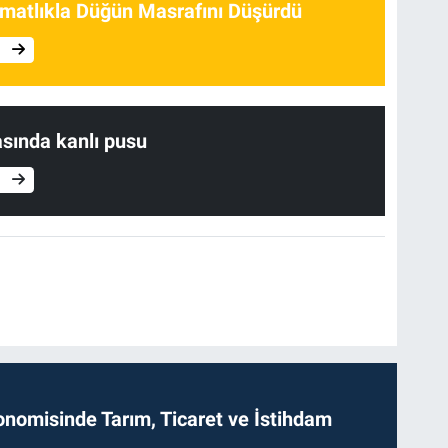
matlıkla Düğün Masrafını Düşürdü
e
asında kanlı pusu
e
onomisinde Tarım, Ticaret ve İstihdam