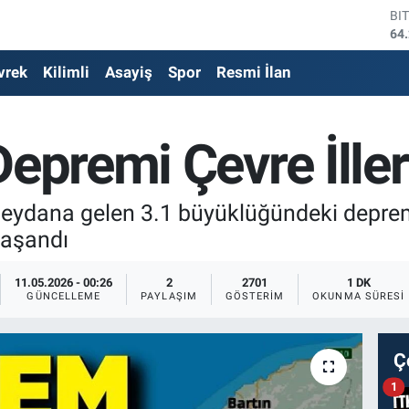
DO
47
EU
vrek
Kilimli
Asayiş
Spor
Resmi İlan
54
ST
64
GR
epremi Çevre İller
62
Bİ
13
BI
eydana gelen 3.1 büyüklüğündeki deprem
64
 yaşandı
11.05.2026 - 00:26
2
2701
1 DK
GÜNCELLEME
PAYLAŞIM
GÖSTERIM
OKUNMA SÜRESI
Ç
1