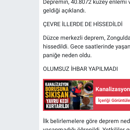
Depremin, 40.8072 kuzey enlemi
geldiği açıklandı.
ÇEVRE İLLERDE DE HİSSEDİLDİ
Düzce merkezli deprem, Zonguldak
hissedildi. Gece saatlerinde yaşan
paniğe neden oldu.
OLUMSUZ İHBAR YAPILMADI
Kanalizasyon 
İçeriği Görüntül
İlk belirlemelere göre deprem ned
yaşanmadığı öğrenildi. Yetkililer ge