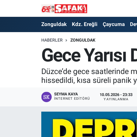
Zonguldak
Zonguldak Nöbetçi Eczaneler
Zonguldak
Kdz. Ereğli
Çaycuma
De
Kdz. Ereğli
Zonguldak Hava Durumu
HABERLER
ZONGULDAK
Gece Yarısı D
Çaycuma
Zonguldak Namaz Vakitleri
Devrek
Zonguldak Trafik Yoğunluk Haritası
Düzce’de gece saatlerinde m
hissedildi, kısa süreli panik
Kilimli
Süper Lig Puan Durumu ve Fikstür
SEYMA KAYA
10.05.2026 - 23:33
İNTERNET EDITÖRÜ
YAYINLANMA
Asayiş
Tüm Manşetler
Spor
Son Dakika Haberleri
Resmi İlan
Haber Arşivi