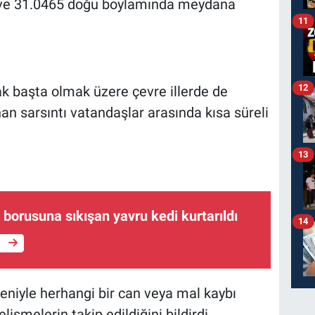
 ve 31.0465 doğu boylamında meydana
11
12
 başta olmak üzere çevre illerde de
an sarsıntı vatandaşlar arasında kısa süreli
13
borusuna sıkışan yavru kedi kurtarıldı
14
e
eniyle herhangi bir can veya mal kaybı
lişmelerin takip edildiğini bildirdi.