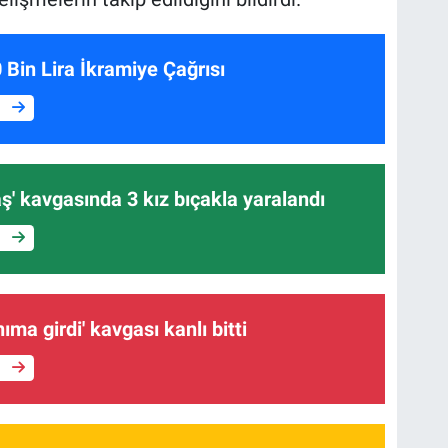
 Bin Lira İkramiye Çağrısı
e
ş' kavgasında 3 kız bıçakla yaralandı
e
ıma girdi' kavgası kanlı bitti
e