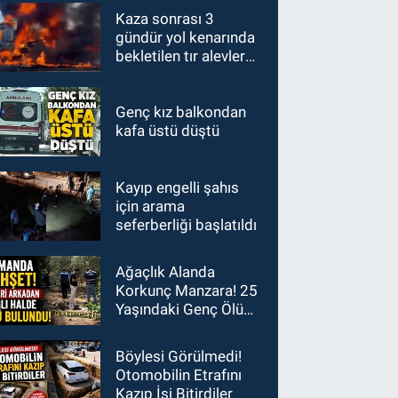
Kaza sonrası 3
gündür yol kenarında
bekletilen tır alevlere
teslim oldu
Genç kız balkondan
kafa üstü düştü
Kayıp engelli şahıs
için arama
seferberliği başlatıldı
Ağaçlık Alanda
Korkunç Manzara! 25
Yaşındaki Genç Ölü
Bulundu
Böylesi Görülmedi!
Otomobilin Etrafını
Kazıp İşi Bitirdiler