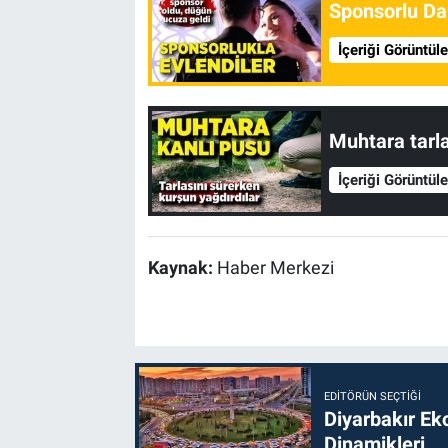
Sponsorlu Da
İçeriği Görüntül
Muhtara tarl
İçeriği Görüntül
Kaynak:
Haber Merkezi
EDITÖRÜN SEÇTIĞI
Diyarbakır Ek
Dinamikleri