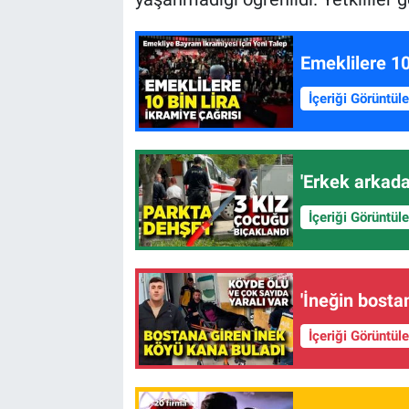
Emeklilere 10
İçeriği Görüntül
'Erkek arkada
İçeriği Görüntül
'İneğin bostan
İçeriği Görüntül