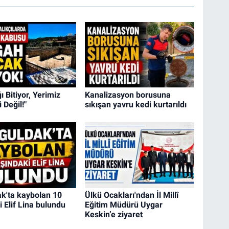
 Bitiyor, Yerimiz
Kanalizasyon borusuna
 Değil!"
sıkışan yavru kedi kurtarıldı
k'ta kaybolan 10
Ülkü Ocakları'ndan İl Millî
 Elif Lina bulundu
Eğitim Müdürü Uygar
Keskin’e ziyaret