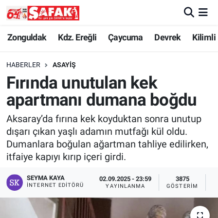
Zonguldak
Zonguldak Nöbetçi Eczaneler
Zonguldak
Kdz. Ereğli
Çaycuma
Devrek
Kilimli
Kdz. Ereğli
Zonguldak Hava Durumu
HABERLER
ASAYIŞ
Fırında unutulan kek
Çaycuma
Zonguldak Namaz Vakitleri
apartmanı dumana boğdu
Devrek
Zonguldak Trafik Yoğunluk Haritası
Aksaray’da fırına kek koyduktan sonra unutup
dışarı çıkan yaşlı adamın mutfağı kül oldu.
Kilimli
Süper Lig Puan Durumu ve Fikstür
Dumanlara boğulan ağartman tahliye edilirken,
itfaiye kapıyı kırıp içeri girdi.
Asayiş
Tüm Manşetler
SEYMA KAYA
02.09.2025 - 23:59
3875
Spor
Son Dakika Haberleri
İNTERNET EDITÖRÜ
YAYINLANMA
GÖSTERIM
O
Resmi İlan
Haber Arşivi