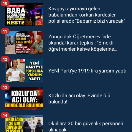
10
Kavgayı ayırmaya gelen
babalarından korkan kardeşler
polisi aradı: "Babamız bizi vuracak"
11
Zonguldak Öğretmenevi’nde
skandal karar tepkisi: "Emekli
öğretmenler kahve köşelerine
mahkum edildi!"
12
YENİ Parti'ye 1919 lira yardım yaptı
13
Kozlu'da acı olay: Evinde ölü
bulundu!
14
Okullara 30 bin güvenlik personeli
alınacak