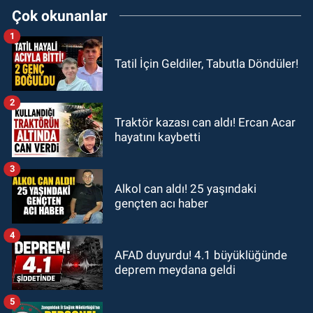
Çok okunanlar
1
Tatil İçin Geldiler, Tabutla Döndüler!
2
Traktör kazası can aldı! Ercan Acar
hayatını kaybetti
3
Alkol can aldı! 25 yaşındaki
gençten acı haber
4
AFAD duyurdu! 4.1 büyüklüğünde
deprem meydana geldi
5