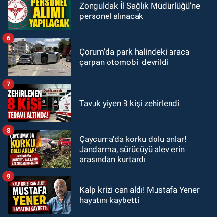
Zonguldak İl Sağlık Müdürlüğü’ne
personel alınacak
6
Çorum'da park halindeki araca
çarpan otomobil devrildi
7
Tavuk yiyen 8 kişi zehirlendi
8
Çaycuma'da korku dolu anlar!
Jandarma, sürücüyü alevlerin
arasından kurtardı
9
Kalp krizi can aldı! Mustafa Yener
hayatını kaybetti