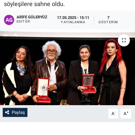
söyleşilere sahne oldu.
ARIFE GÜLERYÜZ
17.05.2025 - 15:11
7
EDITÖR
YAYINLANMA
GÖSTERIM
Paylaş
-
+
A
A