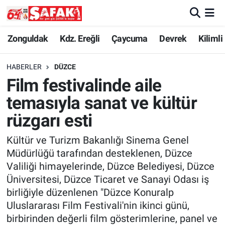
Zonguldak
Zonguldak Nöbetçi Eczaneler
Zonguldak
Kdz. Ereğli
Çaycuma
Devrek
Kilimli
Kdz. Ereğli
Zonguldak Hava Durumu
HABERLER
DÜZCE
Film festivalinde aile
Çaycuma
Zonguldak Namaz Vakitleri
temasıyla sanat ve kültür
Devrek
Zonguldak Trafik Yoğunluk Haritası
rüzgarı esti
Kültür ve Turizm Bakanlığı Sinema Genel
Kilimli
Süper Lig Puan Durumu ve Fikstür
Müdürlüğü tarafından desteklenen, Düzce
Valiliği himayelerinde, Düzce Belediyesi, Düzce
Asayiş
Tüm Manşetler
Üniversitesi, Düzce Ticaret ve Sanayi Odası iş
birliğiyle düzenlenen "Düzce Konuralp
Spor
Son Dakika Haberleri
Uluslararası Film Festivali'nin ikinci günü,
Resmi İlan
Haber Arşivi
birbirinden değerli film gösterimlerine, panel ve