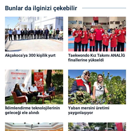
Bunlar da ilginizi çekebilir
Akçakoca'ya 300 kişilik yurt
Taekwondo Kız Takımı ANALİG
finallerine yükseldi
İklimlendirme teknolojilerinin
Yaban mersini üretimi
geleceği ele alındı
yaygınlaşıyor