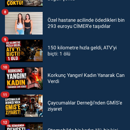
8
Özel hastane acilinde ödedikleri bin
293 euroyu CİMER'e taşıdılar
9
150 kilometre hızla geldi, ATV’yi
biçti: 1 ölü
10
Korkunç Yangın! Kadın Yanarak Can
Verdi
11
Çaycumalılar Derneği’nden GMİS’e
ziyaret
12