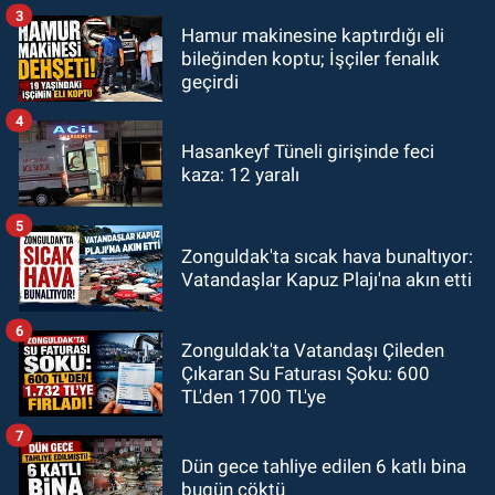
3
Hamur makinesine kaptırdığı eli
bileğinden koptu; İşçiler fenalık
geçirdi
4
Hasankeyf Tüneli girişinde feci
kaza: 12 yaralı
5
Zonguldak'ta sıcak hava bunaltıyor:
Vatandaşlar Kapuz Plajı'na akın etti
6
Zonguldak'ta Vatandaşı Çileden
Çıkaran Su Faturası Şoku: 600
TL'den 1700 TL'ye
7
Dün gece tahliye edilen 6 katlı bina
bugün çöktü