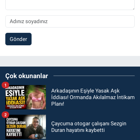
Gönder
Çok okunanlar
1
Arkadaşının Eşiyle Yasak Aşk
İddiası! Ormanda Akılalmaz İntikam
Planı!
2
Çaycuma otogar çalışanı Sezgin
Duran hayatını kaybetti