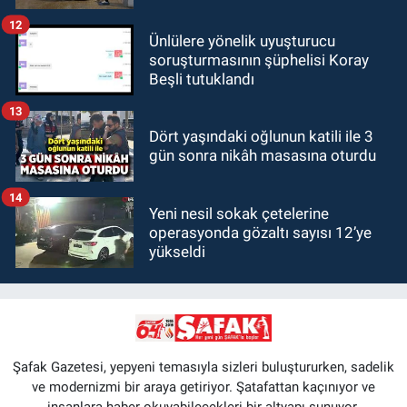
12
Ünlülere yönelik uyuşturucu
soruşturmasının şüphelisi Koray
Beşli tutuklandı
13
Dört yaşındaki oğlunun katili ile 3
gün sonra nikâh masasına oturdu
14
Yeni nesil sokak çetelerine
operasyonda gözaltı sayısı 12’ye
yükseldi
Şafak Gazetesi, yepyeni temasıyla sizleri buluştururken, sadelik
ve modernizmi bir araya getiriyor. Şatafattan kaçınıyor ve
insanlara haber okuyabilecekleri bir altyapı sunuyor.