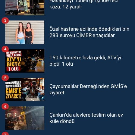
Hasankeyf Tüneli girişinde feci
kaza: 12 yaralı
3
Özel hastane acilinde ödedikleri bin
293 euroyu CİMER'e taşıdılar
4
150 kilometre hızla geldi, ATV’yi
biçti: 1 ölü
5
Çaycumalılar Derneği’nden GMİS’e
ziyaret
6
Çankırı'da alevlere teslim olan ev
küle döndü
7