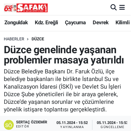
Zonguldak
Zonguldak Nöbetçi Eczaneler
Zonguldak
Kdz. Ereğli
Çaycuma
Devrek
Kilimli
Kdz. Ereğli
Zonguldak Hava Durumu
HABERLER
DÜZCE
Düzce genelinde yaşanan
Çaycuma
Zonguldak Namaz Vakitleri
problemler masaya yatırıldı
Devrek
Zonguldak Trafik Yoğunluk Haritası
Düzce Belediye Başkanı Dr. Faruk Özlü, ilçe
belediye başkanları ile birlikte İstanbul Su ve
Kilimli
Süper Lig Puan Durumu ve Fikstür
Kanalizasyon İdaresi (İSKİ) ve Devlet Su İşleri
Düzce Şube yöneticileri ile bir araya gelerek,
Asayiş
Tüm Manşetler
Düzce’de yaşanan sorunlar ve çözümlerine
yönelik istişare toplantısı gerçekleştirdi.
Spor
Son Dakika Haberleri
SERTAÇ ÖZDEMIR
05.11.2024 - 15:52
05.11.2024 - 15:53
Resmi İlan
Haber Arşivi
EDITÖR
YAYINLANMA
GÜNCELLEME