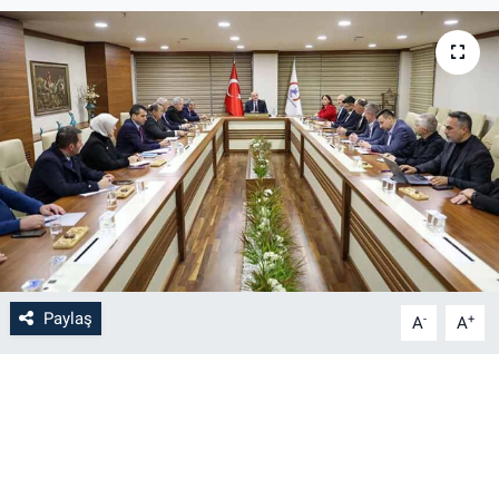
Paylaş
-
+
A
A