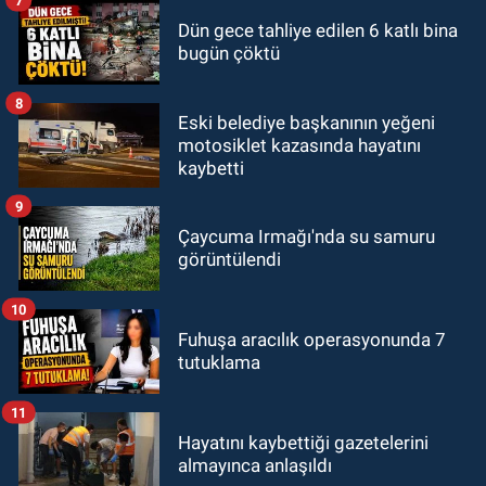
Dün gece tahliye edilen 6 katlı bina
bugün çöktü
8
Eski belediye başkanının yeğeni
motosiklet kazasında hayatını
kaybetti
9
Çaycuma Irmağı'nda su samuru
görüntülendi
10
Fuhuşa aracılık operasyonunda 7
tutuklama
11
Hayatını kaybettiği gazetelerini
almayınca anlaşıldı