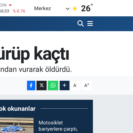
°
COIN
26
Merkez
60,53
%-0.76
AR
069
%0.17
O
265
%0.01
RLİN
rüp kaçtı
897
%0.02
M ALTIN
.49
%2.12
T100
şından vurarak öldürdü.
87
%64
-
+
A
A
ok okunanlar
Motosiklet
bariyerlere çarptı,