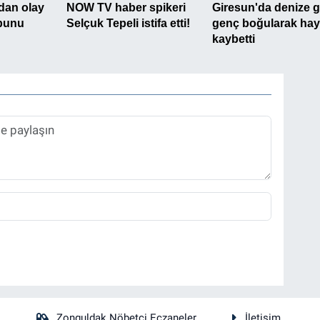
Zonguldak Nöbetçi Eczaneler
İletişim