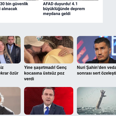
 30 bin güvenlik
AFAD duyurdu! 4.1
i alınacak
büyüklüğünde deprem
meydana geldi