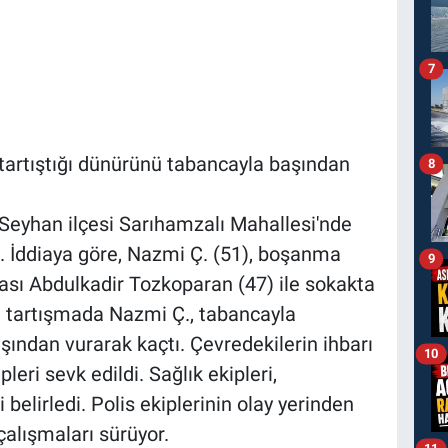
7
 tartıştığı dünürünü tabancayla başından
8
 Seyhan ilçesi Sarıhamzalı Mahallesi'nde
 İddiaya göre, Nazmi Ç. (51), boşanma
9
ası Abdulkadir Tozkoparan (47) ile sokakta
an tartışmada Nazmi Ç., tabancayla
şından vurarak kaçtı. Çevredekilerin ihbarı
10
leri sevk edildi. Sağlık ekipleri,
 belirledi. Polis ekiplerinin olay yerinden
çalışmaları sürüyor.