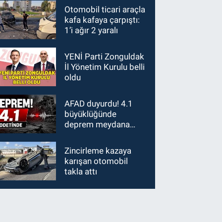
Otomobil ticari araçla
kafa kafaya çarpıştı:
1’i ağır 2 yaralı
YENİ Parti Zonguldak
İl Yönetim Kurulu belli
oldu
AFAD duyurdu! 4.1
büyüklüğünde
deprem meydana
geldi
Zincirleme kazaya
karışan otomobil
takla attı