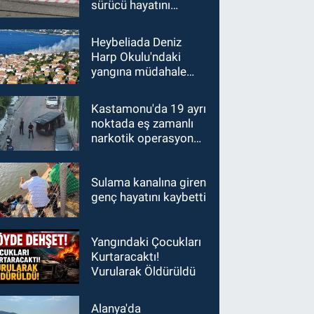
sürücü hayatını
kaybetti
Heybeliada Deniz
Harp Okulu'ndaki
yangına müdahale
sürüyor
Kastamonu'da 19 ayrı
noktada eş zamanlı
narkotik operasyonu:
15 gözaltı
Sulama kanalına giren
genç hayatını kaybetti
Yangındaki Çocukları
Kurtaracaktı!
Vurularak Öldürüldü
Alanya'da