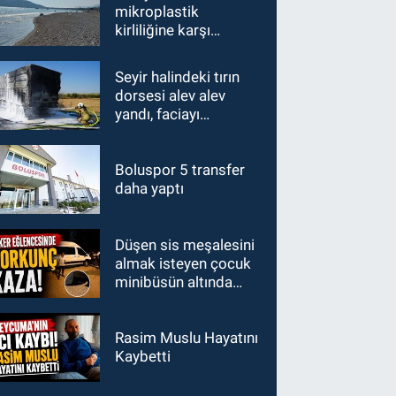
mikroplastik
kirliliğine karşı
mücadelenin startı
verildi
Seyir halindeki tırın
dorsesi alev alev
yandı, faciayı
sürücülerin dikkati
önledi
Boluspor 5 transfer
daha yaptı
Düşen sis meşalesini
almak isteyen çocuk
minibüsün altında
kaldı
Rasim Muslu Hayatını
Kaybetti