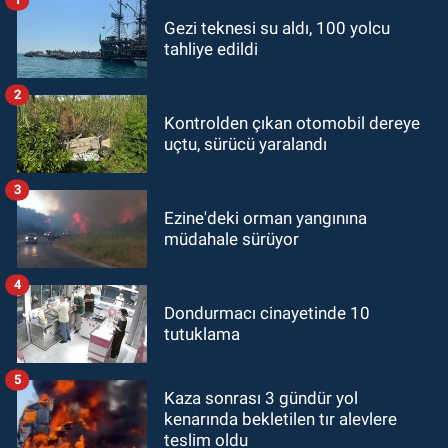
Gezi teknesi su aldı, 100 yolcu
tahliye edildi
2
Kontrolden çıkan otomobil dereye
uçtu, sürücü yaralandı
3
Ezine'deki orman yangınına
müdahale sürüyor
4
Dondurmacı cinayetinde 10
tutuklama
5
Kaza sonrası 3 gündür yol
kenarında bekletilen tır alevlere
teslim oldu