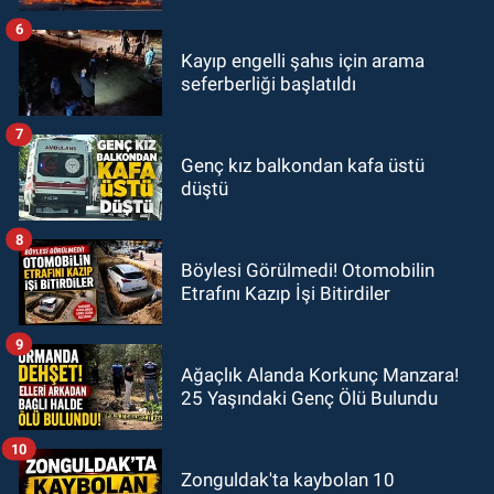
6
Kayıp engelli şahıs için arama
seferberliği başlatıldı
7
Genç kız balkondan kafa üstü
düştü
8
Böylesi Görülmedi! Otomobilin
Etrafını Kazıp İşi Bitirdiler
9
Ağaçlık Alanda Korkunç Manzara!
25 Yaşındaki Genç Ölü Bulundu
10
Zonguldak'ta kaybolan 10