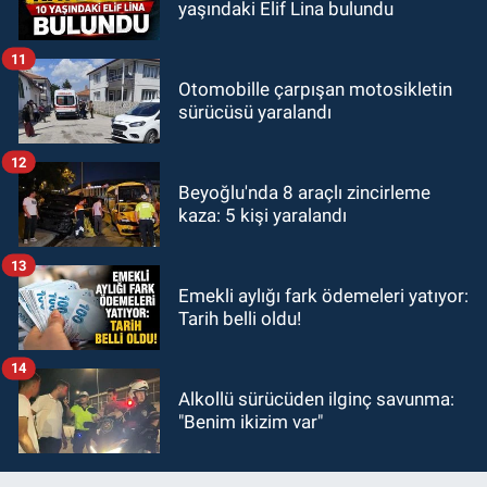
yaşındaki Elif Lina bulundu
11
Otomobille çarpışan motosikletin
sürücüsü yaralandı
12
Beyoğlu'nda 8 araçlı zincirleme
kaza: 5 kişi yaralandı
13
Emekli aylığı fark ödemeleri yatıyor:
Tarih belli oldu!
14
Alkollü sürücüden ilginç savunma:
"Benim ikizim var"