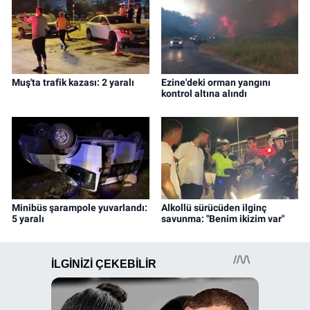
Muş'ta trafik kazası: 2 yaralı
Ezine'deki orman yangını
kontrol altına alındı
Minibüs şarampole yuvarlandı:
Alkollü sürücüden ilginç
5 yaralı
savunma: "Benim ikizim var"