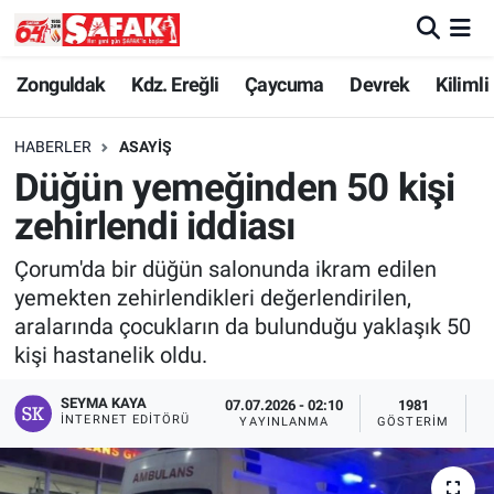
Zonguldak
Zonguldak Nöbetçi Eczaneler
Zonguldak
Kdz. Ereğli
Çaycuma
Devrek
Kilimli
Kdz. Ereğli
Zonguldak Hava Durumu
HABERLER
ASAYIŞ
Düğün yemeğinden 50 kişi
Çaycuma
Zonguldak Namaz Vakitleri
zehirlendi iddiası
Devrek
Zonguldak Trafik Yoğunluk Haritası
Çorum'da bir düğün salonunda ikram edilen
yemekten zehirlendikleri değerlendirilen,
Kilimli
Süper Lig Puan Durumu ve Fikstür
aralarında çocukların da bulunduğu yaklaşık 50
kişi hastanelik oldu.
Asayiş
Tüm Manşetler
SEYMA KAYA
07.07.2026 - 02:10
1981
Spor
Son Dakika Haberleri
İNTERNET EDITÖRÜ
YAYINLANMA
GÖSTERIM
O
Resmi İlan
Haber Arşivi