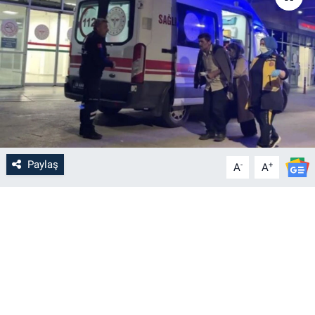
Paylaş
-
+
A
A