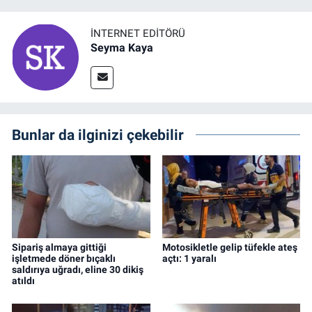
İNTERNET EDITÖRÜ
Seyma Kaya
Bunlar da ilginizi çekebilir
Sipariş almaya gittiği
Motosikletle gelip tüfekle ateş
işletmede döner bıçaklı
açtı: 1 yaralı
saldırıya uğradı, eline 30 dikiş
atıldı