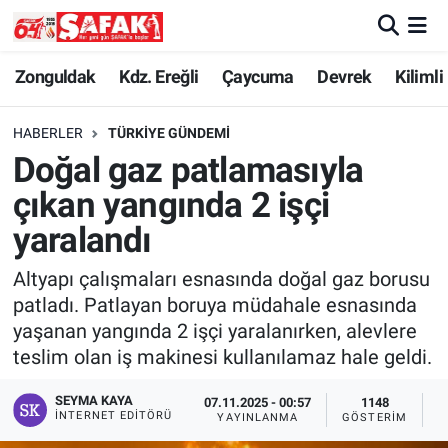
Zonguldak
Zonguldak Nöbetçi Eczaneler
Zonguldak
Kdz. Ereğli
Çaycuma
Devrek
Kilimli
Kdz. Ereğli
Zonguldak Hava Durumu
HABERLER
TÜRKIYE GÜNDEMI
Doğal gaz patlamasıyla
Çaycuma
Zonguldak Namaz Vakitleri
çıkan yangında 2 işçi
Devrek
Zonguldak Trafik Yoğunluk Haritası
yaralandı
Altyapı çalışmaları esnasında doğal gaz borusu
Kilimli
Süper Lig Puan Durumu ve Fikstür
patladı. Patlayan boruya müdahale esnasında
yaşanan yangında 2 işçi yaralanırken, alevlere
Asayiş
Tüm Manşetler
teslim olan iş makinesi kullanılamaz hale geldi.
Spor
Son Dakika Haberleri
SEYMA KAYA
07.11.2025 - 00:57
1148
İNTERNET EDITÖRÜ
YAYINLANMA
GÖSTERIM
O
Resmi İlan
Haber Arşivi