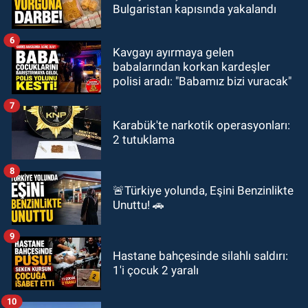
Bulgaristan kapısında yakalandı
6
Kavgayı ayırmaya gelen
babalarından korkan kardeşler
polisi aradı: "Babamız bizi vuracak"
7
Karabük'te narkotik operasyonları:
2 tutuklama
8
🚨Türkiye yolunda, Eşini Benzinlikte
Unuttu! 🚗
9
Hastane bahçesinde silahlı saldırı:
1'i çocuk 2 yaralı
10