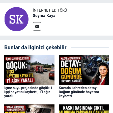
İNTERNET EDITÖRÜ
Seyma Kaya
Bunlar da ilginizi çekebilir
İçme suyu projesinde göçük: 1
Kazada kahreden detay:
işçi hayatını kaybetti, 1’i ağır
Doğum gününde hayatını
yaralı
kaybetti