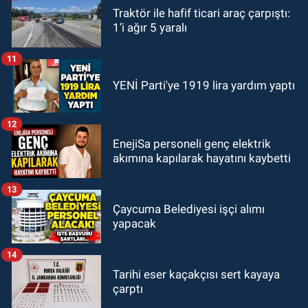
Traktör ile hafif ticari araç çarpıştı:
1’i ağır 5 yaralı
11
YENİ Parti'ye 1919 lira yardım yaptı
12
EnejiSa personeli genç elektrik
akımına kapılarak hayatını kaybetti
13
Çaycuma Belediyesi işçi alımı
yapacak
14
Tarihi eser kaçakçısı sert kayaya
çarptı