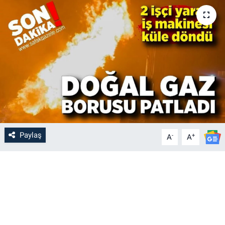
Paylaş
-
+
A
A