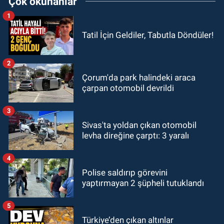
Çok okunanlar
1
Tatil İçin Geldiler, Tabutla Döndüler!
2
Çorum'da park halindeki araca
çarpan otomobil devrildi
3
Sivas'ta yoldan çıkan otomobil
levha direğine çarptı: 3 yaralı
4
Polise saldırıp görevini
yaptırmayan 2 şüpheli tutuklandı
5
Türkiye’den çıkan altınlar