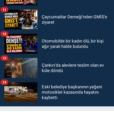
11
Çaycumalılar Derneği’nden GMİS’e
ziyaret
12
Otomobilde bir kadın ölü, bir kişi
ağır yaralı halde bulundu
13
Çankırı'da alevlere teslim olan ev
küle döndü
14
Eski belediye başkanının yeğeni
motosiklet kazasında hayatını
kaybetti