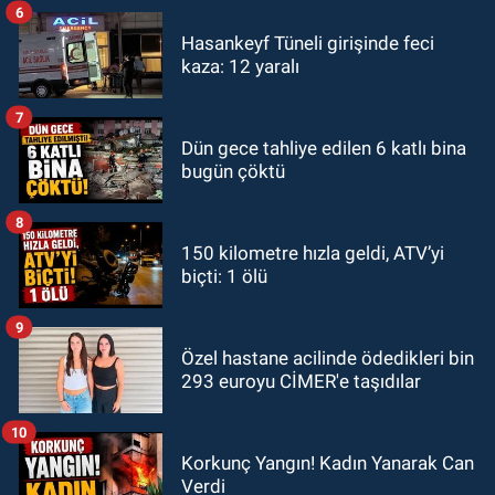
6
Hasankeyf Tüneli girişinde feci
kaza: 12 yaralı
7
Dün gece tahliye edilen 6 katlı bina
bugün çöktü
8
150 kilometre hızla geldi, ATV’yi
biçti: 1 ölü
9
Özel hastane acilinde ödedikleri bin
293 euroyu CİMER'e taşıdılar
10
Korkunç Yangın! Kadın Yanarak Can
Verdi