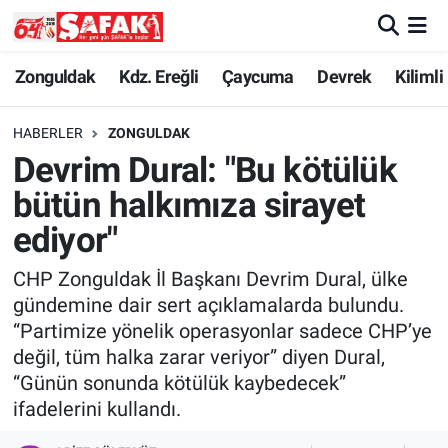
Zonguldak
Zonguldak Nöbetçi Eczaneler
Zonguldak
Kdz. Ereğli
Çaycuma
Devrek
Kilimli
Kdz. Ereğli
Zonguldak Hava Durumu
HABERLER
ZONGULDAK
Devrim Dural: "Bu kötülük
Çaycuma
Zonguldak Namaz Vakitleri
bütün halkımıza sirayet
Devrek
Zonguldak Trafik Yoğunluk Haritası
ediyor"
CHP Zonguldak İl Başkanı Devrim Dural, ülke
Kilimli
Süper Lig Puan Durumu ve Fikstür
gündemine dair sert açıklamalarda bulundu.
“Partimize yönelik operasyonlar sadece CHP’ye
Asayiş
Tüm Manşetler
değil, tüm halka zarar veriyor” diyen Dural,
“Günün sonunda kötülük kaybedecek”
Spor
Son Dakika Haberleri
ifadelerini kullandı.
Resmi İlan
Haber Arşivi