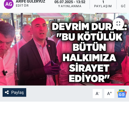
ARIFE GÜLERYÜZ
05.07.2025 - 13:52
1
EDITÖR
YAYINLANMA
PAYLAŞIM
GÖS
Paylaş
-
+
A
A