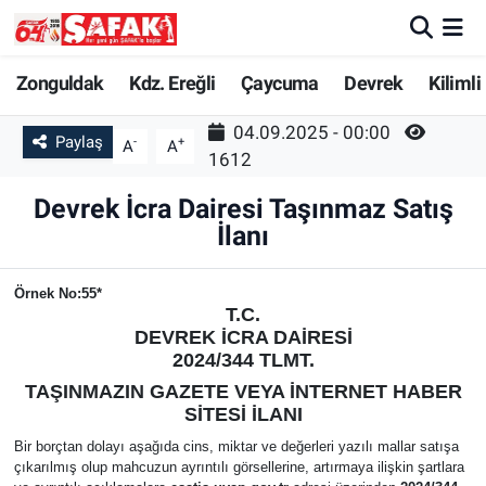
Zonguldak
Zonguldak Nöbetçi Eczaneler
Zonguldak
Kdz. Ereğli
Çaycuma
Devrek
Kilimli
04.09.2025 - 00:00
Kdz. Ereğli
Zonguldak Hava Durumu
Paylaş
-
+
A
A
1612
Çaycuma
Zonguldak Namaz Vakitleri
Devrek İcra Dairesi Taşınmaz Satış
İlanı
Devrek
Zonguldak Trafik Yoğunluk Haritası
Örnek No:55*
Kilimli
Süper Lig Puan Durumu ve Fikstür
T.C.
DEVREK
İCRA DAİRESİ
Asayiş
Tüm Manşetler
2024/344 TLMT.
TAŞINMAZIN GAZETE VEYA İNTERNET HABER
Spor
Son Dakika Haberleri
SİTESİ İLANI
Bir borçtan dolayı aşağıda cins, miktar ve değerleri yazılı mallar satışa
çıkarılmış olup mahcuzun ayrıntılı görsellerine, artırmaya ilişkin şartlara
Resmi İlan
Haber Arşivi