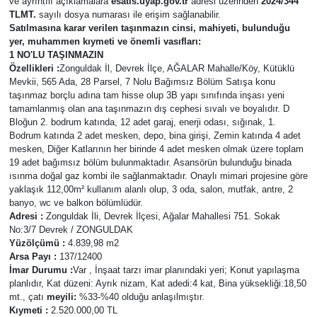
ve ayrıntılı açıklamalara
esatis.uyap.gov.tr
adresi üzerinden
2024/344
TLMT.
sayılı dosya numarası ile erişim sağlanabilir.
Satılmasına karar verilen taşınmazın cinsi, mahiyeti, bulunduğu
yer, muhammen kıymeti ve önemli vasıfları:
1 NO'LU TAŞINMAZIN
Özellikleri :
Zonguldak İl, Devrek İlçe, AĞALAR Mahalle/Köy, Kütüklü
Mevkii, 565 Ada, 28 Parsel, 7 Nolu Bağımsız Bölüm Satışa konu
taşınmaz borçlu adına tam hisse olup 3B yapı sınıfında inşası yeni
tamamlanmış olan ana taşınmazın dış cephesi sıvalı ve boyalıdır. D
Bloğun 2. bodrum katında, 12 adet garaj, enerji odası, sığınak, 1.
Bodrum katında 2 adet mesken, depo, bina girişi, Zemin katında 4 adet
mesken, Diğer Katlarının her birinde 4 adet mesken olmak üzere toplam
19 adet bağımsız bölüm bulunmaktadır. Asansörün bulunduğu binada
ısınma doğal gaz kombi ile sağlanmaktadır. Onaylı mimari projesine göre
yaklaşık 112,00m² kullanım alanlı olup, 3 oda, salon, mutfak, antre, 2
banyo, wc ve balkon bölümlüdür.
Adresi :
Zonguldak İli, Devrek İlçesi, Ağalar Mahallesi 751. Sokak
No:3/7 Devrek / ZONGULDAK
Yüzölçümü :
4.839,98 m2
Arsa Payı :
137/12400
İmar Durumu :
Var , İnşaat tarzı imar planındaki yeri; Konut yapılaşma
planlıdır, Kat düzeni: Ayrık nizam, Kat adedi:4 kat, Bina yüksekliği:18,50
mt., çatı
meyili:
%33-%40 olduğu anlaşılmıştır.
Kıymeti :
2.520.000,00 TL