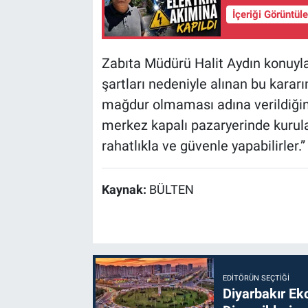
İçeriği Görüntül
Zabıta Müdürü Halit Aydın konuyla
şartları nedeniyle alınan bu kara
mağdur olmaması adına verildiğini
merkez kapalı pazaryerinde kurula
rahatlıkla ve güvenle yapabilirler.” 
Kaynak:
BÜLTEN
EDITÖRÜN SEÇTIĞI
Diyarbakır Ek