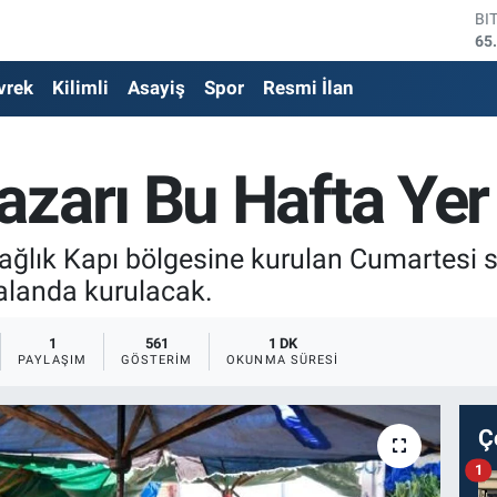
BI
65
DO
47
vrek
Kilimli
Asayiş
Spor
Resmi İlan
EU
55
ST
zarı Bu Hafta Yer 
64
GR
66
Bİ
Bağlık Kapı bölgesine kurulan Cumartesi 
13
r alanda kurulacak.
1
561
1 DK
PAYLAŞIM
GÖSTERIM
OKUNMA SÜRESI
Ç
1