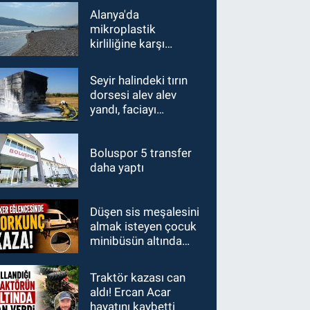
Alanya'da
mikroplastik
kirliliğine karşı
mücadelenin startı
verildi
Seyir halindeki tırın
dorsesi alev alev
yandı, faciayı
sürücülerin dikkati
önledi
Boluspor 5 transfer
daha yaptı
Düşen sis meşalesini
almak isteyen çocuk
minibüsün altında
kaldı
Traktör kazası can
aldı! Ercan Acar
hayatını kaybetti