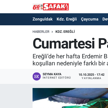
Zonguldak
Zonguldak Nöbetçi Eczaneler
Zonguldak
Kdz. Ereğli
Çaycuma
De
Kdz. Ereğli
Zonguldak Hava Durumu
HABERLER
KDZ. EREĞLI
Cumartesi Pa
Çaycuma
Zonguldak Namaz Vakitleri
Devrek
Zonguldak Trafik Yoğunluk Haritası
Ereğli’de her hafta Erdemir 
koşulları nedeniyle farklı bi
Kilimli
Süper Lig Puan Durumu ve Fikstür
SEYMA KAYA
10.10.2025 - 17:42
İNTERNET EDITÖRÜ
YAYINLANMA
Asayiş
Tüm Manşetler
Spor
Son Dakika Haberleri
Resmi İlan
Haber Arşivi