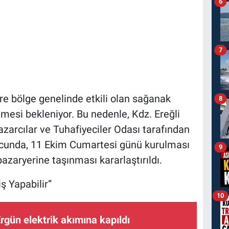
6
7
öre bölge genelinde etkili olan sağanak
8
mesi bekleniyor. Bu nedenle, Kdz. Ereğli
zarcılar ve Tuhafiyeciler Odası tarafından
ucunda, 11 Ekim Cumartesi günü kurulması
9
zaryerine taşınması kararlaştırıldı.
ş Yapabilir”
10
rgün elektrik akımına kapıldı