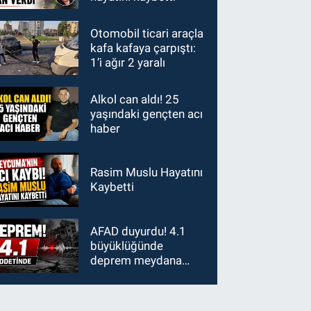
Otomobil ticari araçla
kafa kafaya çarpıştı:
1’i ağır 2 yaralı
Alkol can aldı! 25
yaşındaki gençten acı
haber
Rasim Muslu Hayatını
Kaybetti
AFAD duyurdu! 4.1
büyüklüğünde
deprem meydana
geldi