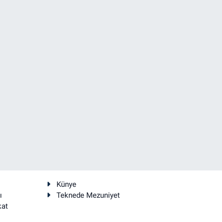
Künye
ı
Teknede Mezuniyet
kat