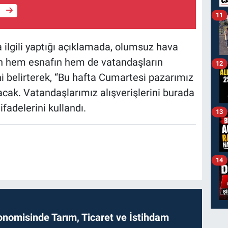
e
11
 ilgili yaptığı açıklamada, olumsuz hava
rın hem esnafın hem de vatandaşların
12
 belirterek, “Bu hafta Cumartesi pazarımız
cak. Vatandaşlarımız alışverişlerini burada
ifadelerini kullandı.
13
14
onomisinde Tarım, Ticaret ve İstihdam