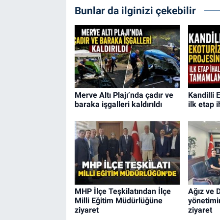
Bunlar da ilginizi çekebilir
Merve Altı Plajı’nda çadır ve
Kandilli
baraka işgalleri kaldırıldı
ilk etap 
MHP İlçe Teşkilatından İlçe
Ağız ve D
Milli Eğitim Müdürlüğüne
yönetimi
ziyaret
ziyaret