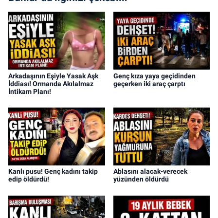
Arkadaşının Eşiyle Yasak Aşk
Genç kıza yaya geçidinden
İddiası! Ormanda Akılalmaz
geçerken iki araç çarptı
İntikam Planı!
Kanlı pusu! Genç kadını takip
Ablasını alacak-verecek
edip öldürdü!
yüzünden öldürdü