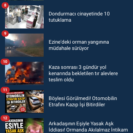
8
Dondurmacı cinayetinde 10
tutuklama
9
Ezine'deki orman yangınına
müdahale sürüyor
10
Kaza sonrası 3 gündür yol
kenarında bekletilen tır alevlere
teslim oldu
11
Böylesi Görülmedi! Otomobilin
Etrafını Kazıp İşi Bitirdiler
12
Arkadaşının Eşiyle Yasak Aşk
İddiası! Ormanda Akılalmaz İntikam