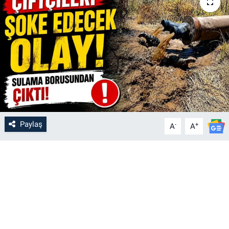
Paylaş
-
+
A
A