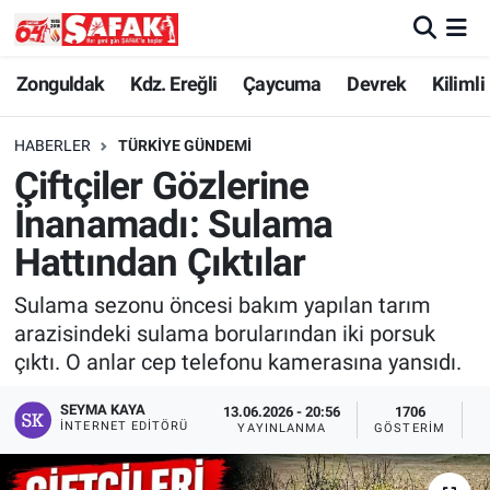
Zonguldak
Zonguldak Nöbetçi Eczaneler
Zonguldak
Kdz. Ereğli
Çaycuma
Devrek
Kilimli
Kdz. Ereğli
Zonguldak Hava Durumu
HABERLER
TÜRKIYE GÜNDEMI
Çiftçiler Gözlerine
Çaycuma
Zonguldak Namaz Vakitleri
İnanamadı: Sulama
Devrek
Zonguldak Trafik Yoğunluk Haritası
Hattından Çıktılar
Sulama sezonu öncesi bakım yapılan tarım
Kilimli
Süper Lig Puan Durumu ve Fikstür
arazisindeki sulama borularından iki porsuk
çıktı. O anlar cep telefonu kamerasına yansıdı.
Asayiş
Tüm Manşetler
SEYMA KAYA
13.06.2026 - 20:56
1706
Spor
Son Dakika Haberleri
İNTERNET EDITÖRÜ
YAYINLANMA
GÖSTERIM
O
Resmi İlan
Haber Arşivi