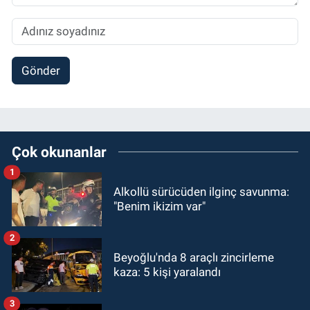
Gönder
Çok okunanlar
1
Alkollü sürücüden ilginç savunma:
"Benim ikizim var"
2
Beyoğlu'nda 8 araçlı zincirleme
kaza: 5 kişi yaralandı
3