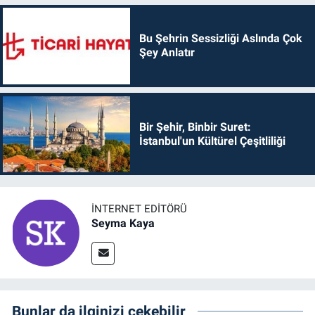
Bu Şehrin Sessizliği Aslında Çok
Şey Anlatır
Bir Şehir, Binbir Suret:
İstanbul'un Kültürel Çeşitliliği
İNTERNET EDITÖRÜ
Seyma Kaya
Bunlar da ilginizi çekebilir