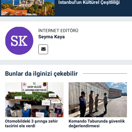
İstanbul'un Kültürel Çeşitliliği
İNTERNET EDITÖRÜ
Seyma Kaya
Bunlar da ilginizi çekebilir
Otomobildeki 3 şırınga zehir
Komando Taburunda güvenlik
tacirini ele verdi
değerlendirmesi