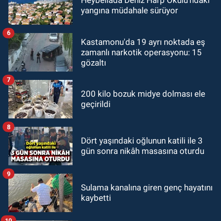
Heybeliada Deniz Harp Okulu'ndaki
yangına müdahale sürüyor
6
Kastamonu'da 19 ayrı noktada eş
zamanlı narkotik operasyonu: 15
gözaltı
7
200 kilo bozuk midye dolması ele
geçirildi
8
Dört yaşındaki oğlunun katili ile 3
gün sonra nikâh masasına oturdu
9
Sulama kanalına giren genç hayatını
kaybetti
10