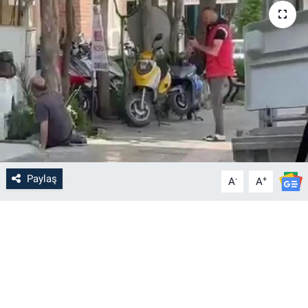
Paylaş
-
+
A
A