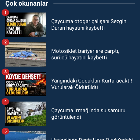
Çok okunanlar
1
Çaycuma otogar çalışanı Sezgin
Duran hayatını kaybetti
2
Motosiklet bariyerlere çarptı,
sürücü hayatını kaybetti
3
Yangındaki Çocukları Kurtaracaktı!
Vurularak Öldürüldü
4
Çaycuma Irmağı'nda su samuru
görüntülendi
5