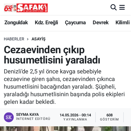
Zonguldak
Zonguldak Nöbetçi Eczaneler
Zonguldak
Kdz. Ereğli
Çaycuma
Devrek
Kilimli
Kdz. Ereğli
Zonguldak Hava Durumu
HABERLER
ASAYIŞ
Cezaevinden çıkıp
Çaycuma
Zonguldak Namaz Vakitleri
husumetlisini yaraladı
Devrek
Zonguldak Trafik Yoğunluk Haritası
Denizli'de 2,5 yıl önce kavga sebebiyle
cezaevine giren şahıs, cezaevinden çıkınca
Kilimli
Süper Lig Puan Durumu ve Fikstür
husumetlisini bacağından yaraladı. Şüpheli,
yaraladığı husumetlisinin başında polis ekipleri
Asayiş
Tüm Manşetler
gelen kadar bekledi.
Spor
Son Dakika Haberleri
SEYMA KAYA
14.05.2026 - 00:14
608
İNTERNET EDITÖRÜ
YAYINLANMA
GÖSTERIM
O
Resmi İlan
Haber Arşivi