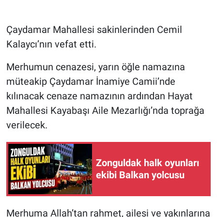
Çaydamar Mahallesi sakinlerinden Cemil
Kalaycı’nın vefat etti.
Merhumun cenazesi, yarın öğle namazına
müteakip Çaydamar İnamiye Camii’nde
kılınacak cenaze namazının ardından Hayat
Mahallesi Kayabaşı Aile Mezarlığı’nda toprağa
verilecek.
Zonguldak halk oyunları
ekibi Balkan yolcusu
Merhuma Allah’tan rahmet, ailesi ve yakınlarına