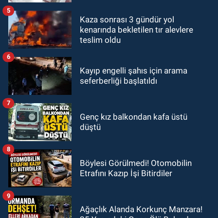
5
Kaza sonrası 3 gündür yol
kenarında bekletilen tır alevlere
teslim oldu
6
Kayıp engelli şahıs için arama
seferberliği başlatıldı
7
Genç kız balkondan kafa üstü
düştü
8
Böylesi Görülmedi! Otomobilin
Etrafını Kazıp İşi Bitirdiler
9
Ağaçlık Alanda Korkunç Manzara!