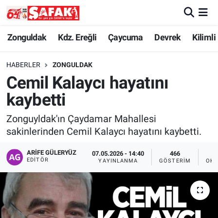
Zonguldak
Zonguldak Nöbetçi Eczaneler
Zonguldak
Kdz. Ereğli
Çaycuma
Devrek
Kilimli
Kdz. Ereğli
Zonguldak Hava Durumu
HABERLER
ZONGULDAK
Cemil Kalaycı hayatını
Çaycuma
Zonguldak Namaz Vakitleri
kaybetti
Devrek
Zonguldak Trafik Yoğunluk Haritası
Zonguyldak'ın Çaydamar Mahallesi
sakinlerinden Cemil Kalaycı hayatını kaybetti.
Kilimli
Süper Lig Puan Durumu ve Fikstür
ARIFE GÜLERYÜZ
07.05.2026 - 14:40
466
Asayiş
Tüm Manşetler
EDITÖR
YAYINLANMA
GÖSTERIM
OKU
Spor
Son Dakika Haberleri
Resmi İlan
Haber Arşivi