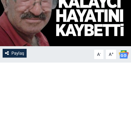
Paylaş
-
+
A
A