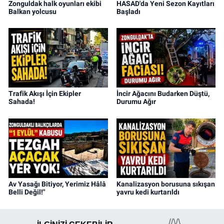
Zonguldak halk oyunları ekibi
HASAD'da Yeni Sezon Kayıtları
Balkan yolcusu
Başladı
Trafik Akışı İçin Ekipler
İncir Ağacını Budarken Düştü,
Sahada!
Durumu Ağır
Av Yasağı Bitiyor, Yerimiz Hâlâ
Kanalizasyon borusuna sıkışan
Belli Değil!"
yavru kedi kurtarıldı