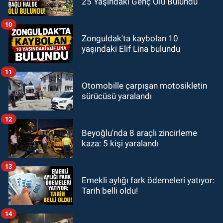
25 Yaşındaki Genç Ölü Bulundu
10
Zonguldak'ta kaybolan 10
yaşındaki Elif Lina bulundu
11
Otomobille çarpışan motosikletin
sürücüsü yaralandı
12
Beyoğlu'nda 8 araçlı zincirleme
kaza: 5 kişi yaralandı
13
Emekli aylığı fark ödemeleri yatıyor:
Tarih belli oldu!
14