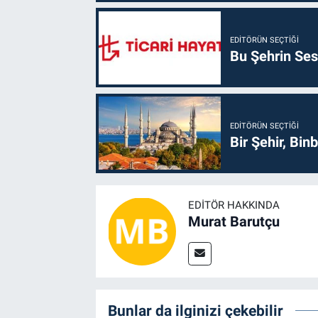
EDITÖRÜN SEÇTIĞI
Bu Şehrin Sess
EDITÖRÜN SEÇTIĞI
Bir Şehir, Binb
EDITÖR HAKKINDA
Murat Barutçu
Bunlar da ilginizi çekebilir