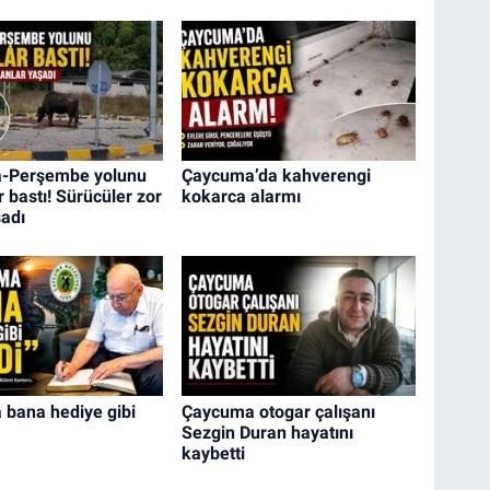
-Perşembe yolunu
Çaycuma’da kahverengi
 bastı! Sürücüler zor
kokarca alarmı
şadı
bana hediye gibi
Çaycuma otogar çalışanı
Sezgin Duran hayatını
kaybetti