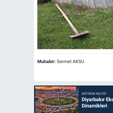
Muhabir:
Sermet AKSU
EDITÖRÜN SEÇTIĞI
Diyarbakır Ek
Dinamikleri