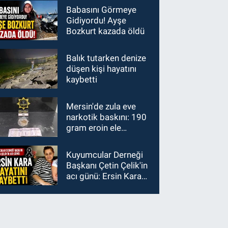
Babasını Görmeye
Gidiyordu! Ayşe
Bozkurt kazada öldü
Balık tutarken denize
düşen kişi hayatını
kaybetti
Mersin'de zula eve
narkotik baskını: 190
gram eroin ele
geçirildi
Kuyumcular Derneği
Başkanı Çetin Çelik'in
acı günü: Ersin Kara
hayatını kaybetti