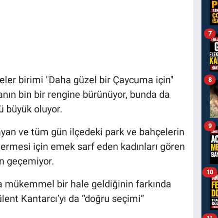
7
ler birimi "Daha güzel bir Çaycuma için"
8
oğanın bin bir rengine bürünüyor, bunda da
ü büyük oluyor.
9
yan ve tüm gün ilçedeki park ve bahçelerin
ermesi için emek sarf eden kadınları gören
n geçemiyor.
10
ha mükemmel bir hale geldiğinin farkında
ülent Kantarcı’yı da “doğru seçimi”