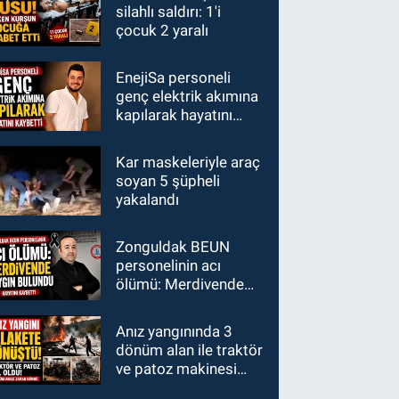
silahlı saldırı: 1'i
çocuk 2 yaralı
EnejiSa personeli
genç elektrik akımına
kapılarak hayatını
kaybetti
Kar maskeleriyle araç
soyan 5 şüpheli
yakalandı
Zonguldak BEUN
personelinin acı
ölümü: Merdivende
baygın bulundu
hayatını kaybetti
Anız yangınında 3
dönüm alan ile traktör
ve patoz makinesi
zarar gördü