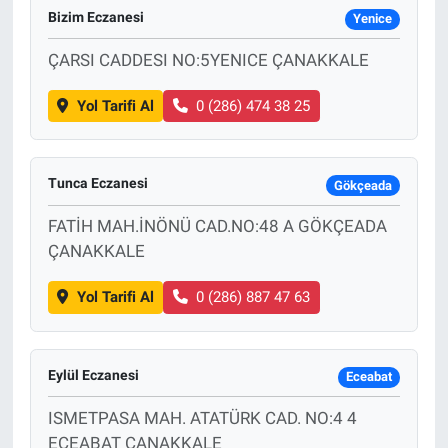
Bizim Eczanesi
Yenice
ÇARSI CADDESI NO:5YENICE ÇANAKKALE
Yol Tarifi Al
0 (286) 474 38 25
Tunca Eczanesi
Gökçeada
FATİH MAH.İNÖNÜ CAD.NO:48 A GÖKÇEADA
ÇANAKKALE
Yol Tarifi Al
0 (286) 887 47 63
Eylül Eczanesi
Eceabat
ISMETPASA MAH. ATATÜRK CAD. NO:4 4
ECEABAT ÇANAKKALE