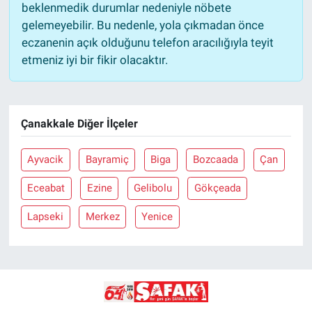
beklenmedik durumlar nedeniyle nöbete
gelemeyebilir. Bu nedenle, yola çıkmadan önce
eczanenin açık olduğunu telefon aracılığıyla teyit
etmeniz iyi bir fikir olacaktır.
Çanakkale Diğer İlçeler
Ayvacik
Bayramiç
Biga
Bozcaada
Çan
Eceabat
Ezine
Gelibolu
Gökçeada
Lapseki
Merkez
Yenice