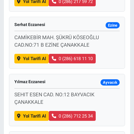
Yol Tarifi Al
0 (286) 217 59 72
Serhat Eczanesi
Ezine
CAMİKEBİR MAH. ŞÜKRÜ KÖSEOĞLU
CAD.NO:71 B EZİNE ÇANAKKALE
Yol Tarifi Al
0 (286) 618 11 10
Yılmaz Eczanesi
Ayvacık
SEHIT ESEN CAD. NO:12 BAYVACIK
ÇANAKKALE
Yol Tarifi Al
0 (286) 712 25 34