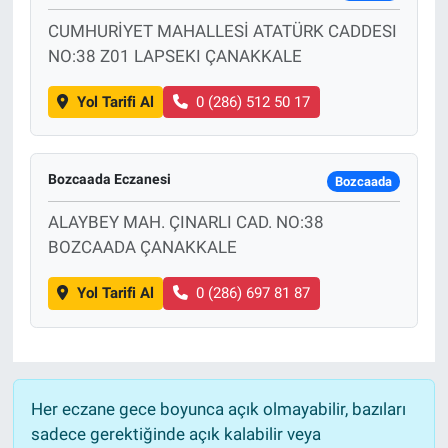
CUMHURİYET MAHALLESİ ATATÜRK CADDESI
NO:38 Z01 LAPSEKI ÇANAKKALE
Yol Tarifi Al
0 (286) 512 50 17
Bozcaada Eczanesi
Bozcaada
ALAYBEY MAH. ÇINARLI CAD. NO:38
BOZCAADA ÇANAKKALE
Yol Tarifi Al
0 (286) 697 81 87
Her eczane gece boyunca açık olmayabilir, bazıları
sadece gerektiğinde açık kalabilir veya