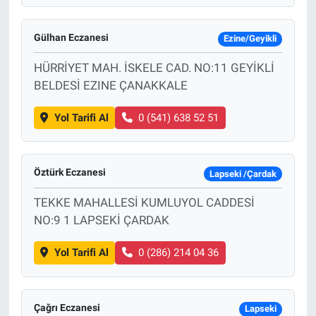
Gülhan Eczanesi
Ezine/Geyikli
HÜRRİYET MAH. İSKELE CAD. NO:11 GEYİKLİ
BELDESİ EZINE ÇANAKKALE
Yol Tarifi Al
0 (541) 638 52 51
Öztürk Eczanesi
Lapseki /Çardak
TEKKE MAHALLESİ KUMLUYOL CADDESİ
NO:9 1 LAPSEKİ ÇARDAK
Yol Tarifi Al
0 (286) 214 04 36
Çağrı Eczanesi
Lapseki