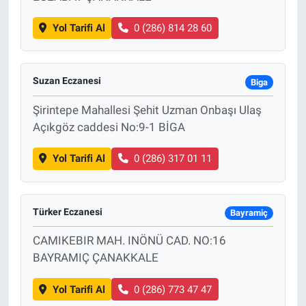
Yol Tarifi Al
0 (286) 814 28 60
Suzan Eczanesi
Biga
Şirintepe Mahallesi Şehit Uzman Onbaşı Ulaş
Açıkgöz caddesi No:9-1 BİGA
Yol Tarifi Al
0 (286) 317 01 11
Türker Eczanesi
Bayramiç
CAMIKEBIR MAH. INÖNÜ CAD. NO:16
BAYRAMIÇ ÇANAKKALE
Yol Tarifi Al
0 (286) 773 47 47