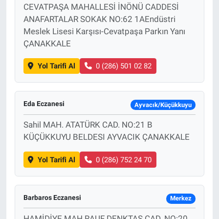
CEVATPAŞA MAHALLESİ İNÖNÜ CADDESİ
ANAFARTALAR SOKAK NO:62 1AEndüstri
Meslek Lisesi Karşısı-Cevatpaşa Parkın Yanı
ÇANAKKALE
Yol Tarifi Al
0 (286) 501 02 82
Eda Eczanesi
Ayvacık/Küçükkuyu
Sahil MAH. ATATÜRK CAD. NO:21 B
KÜÇÜKKUYU BELDESI AYVACIK ÇANAKKALE
Yol Tarifi Al
0 (286) 752 24 70
Barbaros Eczanesi
Merkez
HAMİDİYE MAH.RAUF DENKTAŞ CAD. NO:20