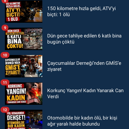
8
150 kilometre hızla geldi, ATV’yi
biçti: 1 ölü
9
Dün gece tahliye edilen 6 katlı bina
bugün çöktü
10
Çaycumalılar Derneği’nden GMİS’e
ziyaret
11
Korkunç Yangın! Kadın Yanarak Can
Verdi
12
Otomobilde bir kadın ölü, bir kişi
ağır yaralı halde bulundu