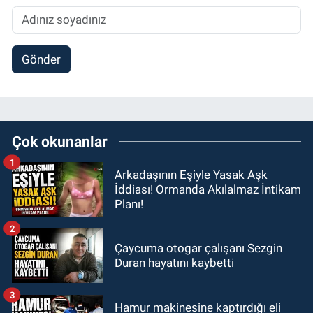
Gönder
Çok okunanlar
1
Arkadaşının Eşiyle Yasak Aşk
İddiası! Ormanda Akılalmaz İntikam
Planı!
2
Çaycuma otogar çalışanı Sezgin
Duran hayatını kaybetti
3
Hamur makinesine kaptırdığı eli