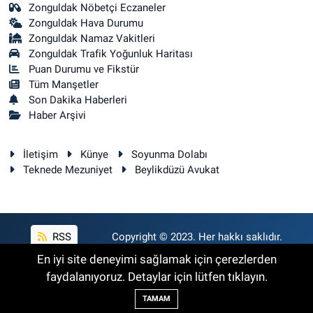
Zonguldak Nöbetçi Eczaneler
Zonguldak Hava Durumu
Zonguldak Namaz Vakitleri
Zonguldak Trafik Yoğunluk Haritası
Puan Durumu ve Fikstür
Tüm Manşetler
Son Dakika Haberleri
Haber Arşivi
İletişim
Künye
Soyunma Dolabı
Teknede Mezuniyet
Beylikdüzü Avukat
RSS
Copyright © 2023. Her hakkı saklıdır.
En iyi site deneyimi sağlamak için çerezlerden
faydalanıyoruz. Detaylar için lütfen tıklayın.
Haber Yazılımı:
TE Bilişim
TAMAM
Backlink Paketleri