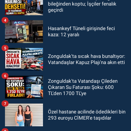
bileğinden koptu; İşçiler fenalık
geçirdi
4
Hasankeyf Tüneli girişinde feci
kaza: 12 yaralı
5
Zonguldak'ta sıcak hava bunaltıyor:
Vatandaşlar Kapuz Plajı'na akın etti
6
Zonguldak'ta Vatandaşı Çileden
Çıkaran Su Faturası Şoku: 600
TL'den 1700 TL'ye
7
Özel hastane acilinde ödedikleri bin
293 euroyu CİMER'e taşıdılar