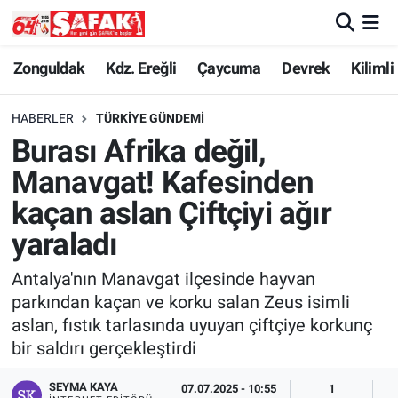
Zonguldak
Zonguldak Nöbetçi Eczaneler
Zonguldak
Kdz. Ereğli
Çaycuma
Devrek
Kilimli
Kdz. Ereğli
Zonguldak Hava Durumu
HABERLER
TÜRKIYE GÜNDEMI
Burası Afrika değil,
Çaycuma
Zonguldak Namaz Vakitleri
Manavgat! Kafesinden
Devrek
Zonguldak Trafik Yoğunluk Haritası
kaçan aslan Çiftçiyi ağır
yaraladı
Kilimli
Süper Lig Puan Durumu ve Fikstür
Antalya'nın Manavgat ilçesinde hayvan
Asayiş
Tüm Manşetler
parkından kaçan ve korku salan Zeus isimli
aslan, fıstık tarlasında uyuyan çiftçiye korkunç
Spor
Son Dakika Haberleri
bir saldırı gerçekleştirdi
Resmi İlan
Haber Arşivi
SEYMA KAYA
07.07.2025 - 10:55
1